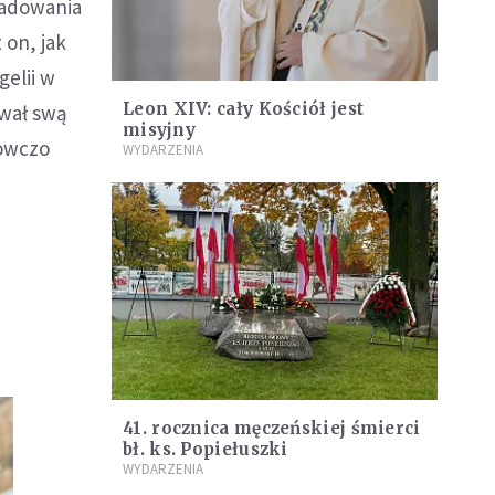
ladowania
 on, jak
gelii w
Leon XIV: cały Kościół jest
ował swą
misyjny
nowczo
WYDARZENIA
41. rocznica męczeńskiej śmierci
bł. ks. Popiełuszki
WYDARZENIA