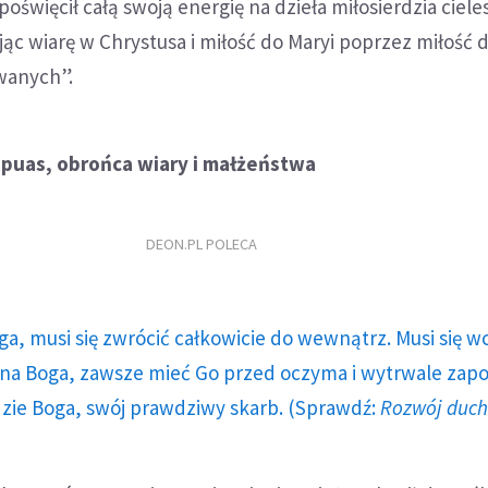
oświęcił całą swoją energię na dzieła miłosierdzia ciele
 wiarę w Chrystusa i miłość do Maryi poprzez miłość d
wanych”.
apuas, obrońca wiary i małżeństwa
DEON.PL POLECA
ga, musi się zwrócić całkowicie do wewnątrz. Musi się w
a Boga, zawsze mieć Go przed oczyma i wytrwale zap
dzie Boga, swój prawdziwy skarb. (Sprawdź:
Rozwój duc