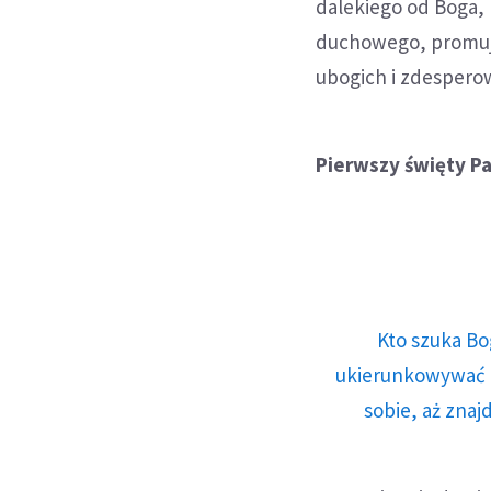
dalekiego od Boga, p
duchowego, promując
ubogich i zdespero
Pierwszy święty P
Kto szuka Bo
ukierunkowywać n
sobie, aż znaj