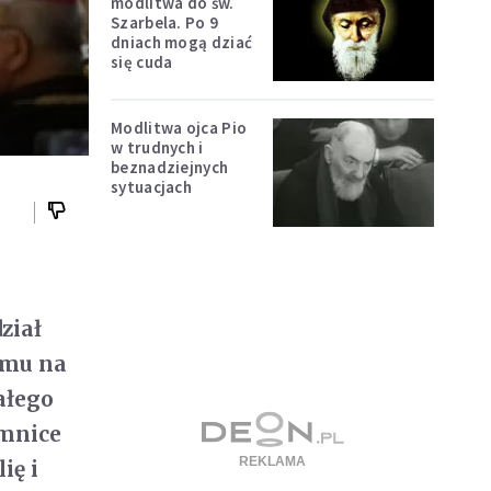
modlitwa do św.
Szarbela. Po 9
dniach mogą dziać
się cuda
Modlitwa ojca Pio
w trudnych i
beznadziejnych
sytuacjach
ział
ymu na
ałego
emnice
ię i