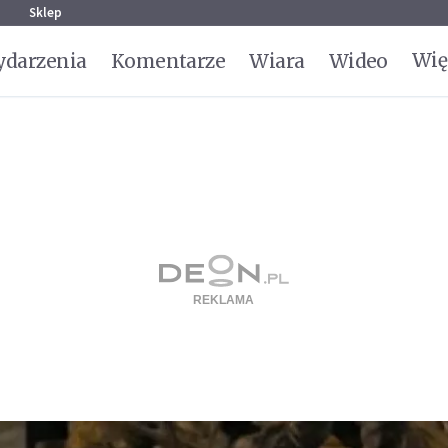
g
Sklep
Wię
darzenia
Komentarze
Wiara
Wideo