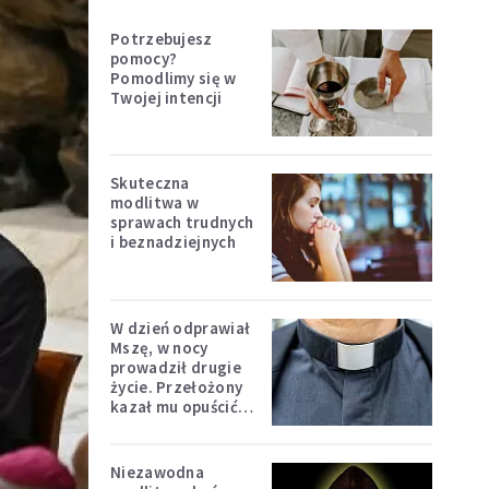
Potrzebujesz
pomocy?
Pomodlimy się w
Twojej intencji
Skuteczna
modlitwa w
sprawach trudnych
i beznadziejnych
W dzień odprawiał
Mszę, w nocy
prowadził drugie
życie. Przełożony
kazał mu opuścić
zakon
Niezawodna