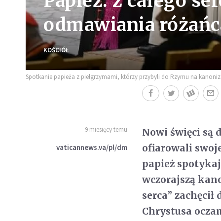
Papież: z całego se
odmawiania różańc
KOŚCIÓŁ
Spotkanie papieża z pielgrzymami, którzy przybyli do Rzymu na kanoniz
9 miesięcy temu
Nowi święci są 
ofiarowali swoje
vaticannews.va/pl/dm
papież spotykaj
wczorajszą kano
serca” zachęcił
Chrystusa oczam