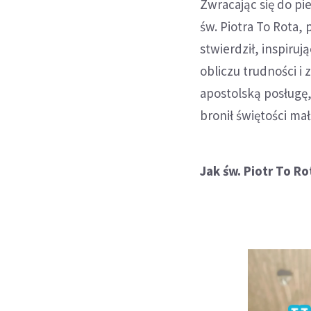
Zwracając się do p
św. Piotra To Rota,
stwierdził, inspiru
obliczu trudności i
apostolską posługę
bronił świętości ma
Jak św. Piotr To R