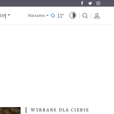
11
°
cej
Warszawa
WYBRANE DLA CIEBIE