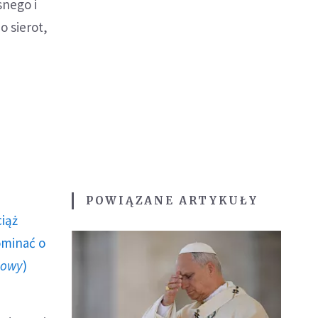
snego i
o sierot,
POWIĄZANE ARTYKUŁY
ciąż
ominać o
howy
)