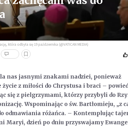
rca zachęcam was do
a
ację, która odbyła się 19 października (@VATICAN MEDIA)
dla nas jasnymi znakami nadziei, ponieważ
 życie z miłości do Chrystusa i braci – powied
ąc się z pielgrzymami, którzy przybyli do Rz
nizację. Wspominając o św. Bartłomieju, „z c
 do odmawiania różańca. – Kontemplując taj
i Maryi, dzień po dniu przyswajamy Ewangel