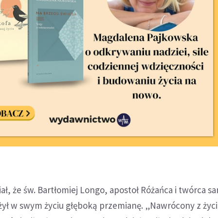
ł, że św. Bartłomiej Longo, apostoł Różańca i twórca s
ył w swym życiu głęboką przemianę. „Nawrócony z życi