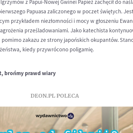
ielgrzymów z Papui-Nowej Gwinei Papież zachęcił do naś
 pierwszego Papuasa zaliczonego w poczet świętych. Jest
jącym przykładem niezłomności i mocy w głoszeniu Ewan
 zagrożenia prześladowaniami. Jako katechista kontynu
, pomimo zakazu ze strony japońskich okupantów. Sta
łżeństwa, kiedy przywrócono poligamię.
ot, brońmy prawd wiary
DEON.PL POLECA