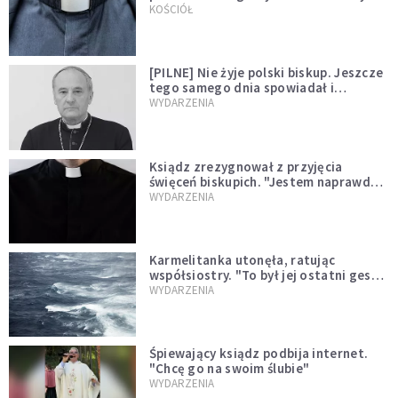
kazał mu opuścić zakon
KOŚCIÓŁ
[PILNE] Nie żyje polski biskup. Jeszcze
tego samego dnia spowiadał i
sprawował Mszę świętą
WYDARZENIA
Ksiądz zrezygnował z przyjęcia
święceń biskupich. "Jestem naprawdę
niegodny"
WYDARZENIA
Karmelitanka utonęła, ratując
współsiostry. "To był jej ostatni gest
miłości"
WYDARZENIA
Śpiewający ksiądz podbija internet.
"Chcę go na swoim ślubie"
WYDARZENIA