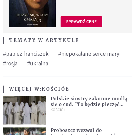
SPRAWDŹ CENĘ
TEMATY W ARTYKULE
#papież franciszek
#niepokalane serce maryi
#rosja
#ukraina
WIĘCEJ W:
KOŚCIÓŁ
Polskie siostry zakonne modlą
się o cud. "To będzie pieczęć
Pana Boga dla naszej wiary"
KOŚCIÓŁ
Proboszcz wezwał do