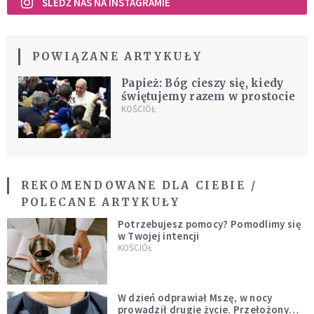
ŚLEDŹ NAS NA INSTAGRAMIE
POWIĄZANE ARTYKUŁY
Papież: Bóg cieszy się, kiedy
świętujemy razem w prostocie
KOŚCIÓŁ
REKOMENDOWANE DLA CIEBIE /
POLECANE ARTYKUŁY
Potrzebujesz pomocy? Pomodlimy się
w Twojej intencji
KOŚCIÓŁ
W dzień odprawiał Mszę, w nocy
prowadził drugie życie. Przełożony