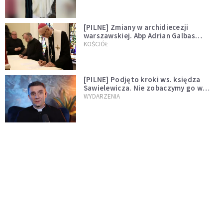
[PILNE] Zmiany w archidiecezji
warszawskiej. Abp Adrian Galbas
wręczył dekrety nowym proboszczom
KOŚCIÓŁ
[PILNE] Podjęto kroki ws. księdza
Sawielewicza. Nie zobaczymy go w
mediach
WYDARZENIA