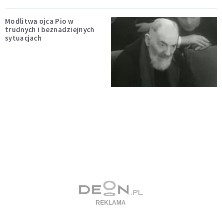
Modlitwa ojca Pio w
trudnych i beznadziejnych
sytuacjach