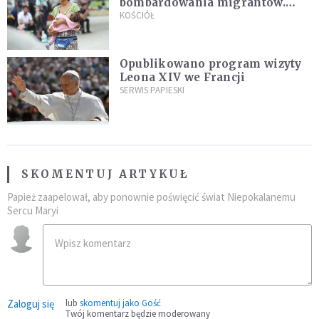
bombardowania migrantów.
"Masowy ogień przeciwko
KOŚCIÓŁ
najeźdźcom!"
Opublikowano program wizyty
Leona XIV we Francji
SERWIS PAPIESKI
SKOMENTUJ ARTYKUŁ
Papież zaapelował, aby ponownie poświęcić świat Niepokalanemu
Sercu Maryi
Zaloguj się
lub
skomentuj jako Gość
Twój komentarz będzie moderowany