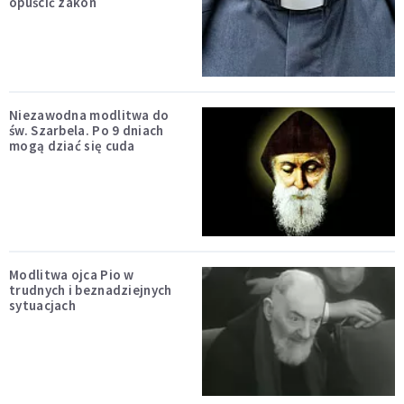
opuścić zakon
Niezawodna modlitwa do
św. Szarbela. Po 9 dniach
mogą dziać się cuda
Modlitwa ojca Pio w
trudnych i beznadziejnych
sytuacjach