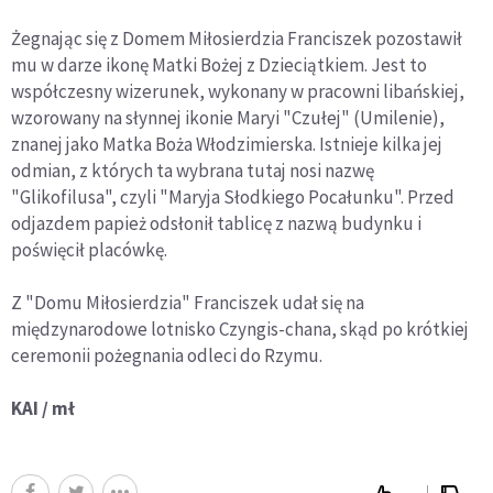
Żegnając się z Domem Miłosierdzia Franciszek pozostawił
mu w darze ikonę Matki Bożej z Dzieciątkiem. Jest to
współczesny wizerunek, wykonany w pracowni libańskiej,
wzorowany na słynnej ikonie Maryi "Czułej" (Umilenie),
znanej jako Matka Boża Włodzimierska. Istnieje kilka jej
odmian, z których ta wybrana tutaj nosi nazwę
"Glikofilusa", czyli "Maryja Słodkiego Pocałunku". Przed
odjazdem papież odsłonił tablicę z nazwą budynku i
poświęcił placówkę.
Z "Domu Miłosierdzia" Franciszek udał się na
międzynarodowe lotnisko Czyngis-chana, skąd po krótkiej
ceremonii pożegnania odleci do Rzymu.
KAI / mł