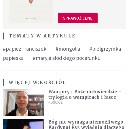
SPRAWDŹ CENĘ
TEMATY W ARTYKULE
#papież franciszek
#mongolia
#pielgrzymka
papieska
#maryja słodkiego pocałunku
WIĘCEJ W:
KOŚCIÓŁ
Wampiry i Boże miłosierdzie –
trylogia o wampirach i łasce
KOŚCIÓŁ
Bóg nie wymaga niemożliwego.
Kardynał Ryś wyjaśnia dlaczego