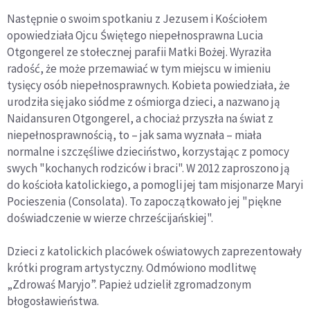
Następnie o swoim spotkaniu z Jezusem i Kościołem
opowiedziała Ojcu Świętego niepełnosprawna Lucia
Otgongerel ze stołecznej parafii Matki Bożej. Wyraziła
radość, że może przemawiać w tym miejscu w imieniu
tysięcy osób niepełnosprawnych. Kobieta powiedziała, że
urodziła się jako siódme z ośmiorga dzieci, a nazwano ją
Naidansuren Otgongerel, a chociaż przyszła na świat z
niepełnosprawnością, to – jak sama wyznała – miała
normalne i szczęśliwe dzieciństwo, korzystając z pomocy
swych "kochanych rodziców i braci". W 2012 zaproszono ją
do kościoła katolickiego, a pomogli jej tam misjonarze Maryi
Pocieszenia (Consolata). To zapoczątkowało jej "piękne
doświadczenie w wierze chrześcijańskiej".
Dzieci z katolickich placówek oświatowych zaprezentowały
krótki program artystyczny. Odmówiono modlitwę
„Zdrowaś Maryjo”. Papież udzielił zgromadzonym
błogosławieństwa.