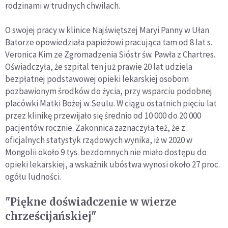
rodzinami w trudnych chwilach.
O swojej pracy w klinice Najświętszej Maryi Panny w Ułan
Batorze opowiedziała papieżowi pracująca tam od 8 lat s.
Veronica Kim ze Zgromadzenia Sióstr św. Pawła z Chartres.
Oświadczyła, że szpital ten już prawie 20 lat udziela
bezpłatnej podstawowej opieki lekarskiej osobom
pozbawionym środków do życia, przy wsparciu podobnej
placówki Matki Bożej w Seulu. W ciągu ostatnich pięciu lat
przez klinikę przewijało się średnio od 10 000 do 20 000
pacjentów rocznie. Zakonnica zaznaczyła też, że z
oficjalnych statystyk rządowych wynika, iż w 2020 w
Mongolii około 9 tys. bezdomnych nie miało dostępu do
opieki lekarskiej, a wskaźnik ubóstwa wynosi około 27 proc.
ogółu ludności.
"Piękne doświadczenie w wierze
chrześcijańskiej"