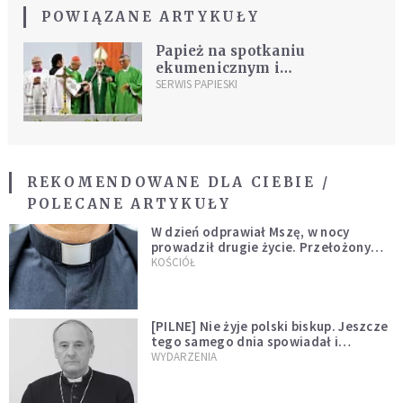
POWIĄZANE ARTYKUŁY
Papież na spotkaniu
ekumenicznym i
międzyreligijnym o
SERWIS PAPIESKI
powołaniu do harmonii
REKOMENDOWANE DLA CIEBIE /
POLECANE ARTYKUŁY
W dzień odprawiał Mszę, w nocy
prowadził drugie życie. Przełożony
kazał mu opuścić zakon
KOŚCIÓŁ
[PILNE] Nie żyje polski biskup. Jeszcze
tego samego dnia spowiadał i
sprawował Mszę świętą
WYDARZENIA