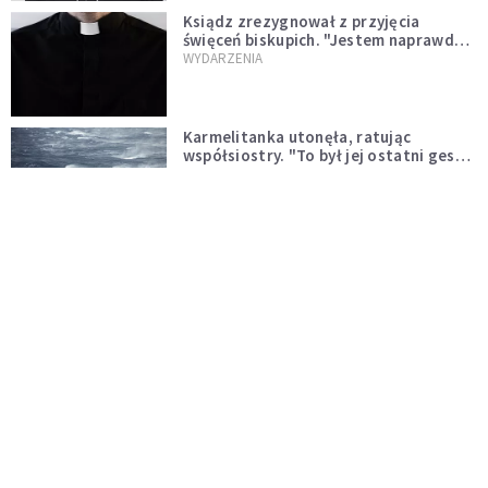
Ksiądz zrezygnował z przyjęcia
święceń biskupich. "Jestem naprawdę
niegodny"
WYDARZENIA
Karmelitanka utonęła, ratując
współsiostry. "To był jej ostatni gest
miłości"
WYDARZENIA
Śpiewający ksiądz podbija internet.
"Chcę go na swoim ślubie"
WYDARZENIA
[PILNE] Zmiany w archidiecezji
warszawskiej. Abp Adrian Galbas
wręczył dekrety nowym proboszczom
KOŚCIÓŁ
[PILNE] Podjęto kroki ws. księdza