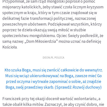
Przypomniał, że sam rząd mongolski poprosił o pomoc
misjonarzy katolickich, żeby stawić czoła licznym kryzysom
społecznym w kraju, który w tym czasie znajdował się w
delikatnej fazie transformacji politycznej, naznaczonej
powszechnym ubóstwem. Podziękował wszystkim, którzy
poprzez te dzieła okazują swoją miłość w służbie
społeczeństwu mongolskiemu. Ojciec Święty podkreślił, że
samą nazwę: „Dom Miłosierdzia” można uznać na definicję
Kościoła.
DEON.PL POLECA
Kto szuka Boga, musi się zwrócić całkowicie do wewnątrz.
Musi się wciąż ukierunkowywać na Boga, zawsze mieć Go
przed oczyma i wytrwale zapominać o sobie, aż znajdzie
Boga, swój prawdziwy skarb. (Sprawdź:
Rozwój duchowy
)
Franciszek przy tej okazji docenił wartość wolontariatu, a
także obalił kilka mitów. Zaznaczył, że aby czynić dobro, nie