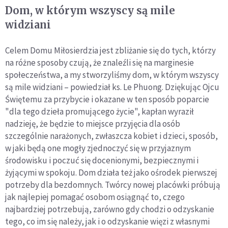
Dom, w którym wszyscy są mile
widziani
Celem Domu Miłosierdzia jest zbliżanie się do tych, którzy
na różne sposoby czują, że znaleźli się na marginesie
społeczeństwa, a my stworzyliśmy dom, w którym wszyscy
są mile widziani – powiedział ks. Le Phuong. Dziękując Ojcu
Świętemu za przybycie i okazane w ten sposób poparcie
"dla tego dzieła promującego życie", kapłan wyraził
nadzieję, że będzie to miejsce przyjęcia dla osób
szczególnie narażonych, zwłaszcza kobiet i dzieci, sposób,
w jaki będą one mogły zjednoczyć się w przyjaznym
środowisku i poczuć się docenionymi, bezpiecznymi i
żyjącymi w spokoju. Dom działa też jako ośrodek pierwszej
potrzeby dla bezdomnych. Twórcy nowej placówki próbują
jak najlepiej pomagać osobom osiągnąć to, czego
najbardziej potrzebują, zarówno gdy chodzi o odzyskanie
tego, co im się należy, jak i o odzyskanie więzi z własnymi