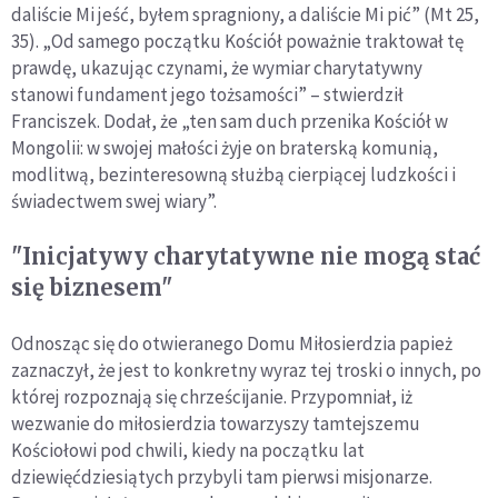
daliście Mi jeść, byłem spragniony, a daliście Mi pić” (Mt 25,
35). „Od samego początku Kościół poważnie traktował tę
prawdę, ukazując czynami, że wymiar charytatywny
stanowi fundament jego tożsamości” – stwierdził
Franciszek. Dodał, że „ten sam duch przenika Kościół w
Mongolii: w swojej małości żyje on braterską komunią,
modlitwą, bezinteresowną służbą cierpiącej ludzkości i
świadectwem swej wiary”.
"Inicjatywy charytatywne nie mogą stać
się biznesem"
Odnosząc się do otwieranego Domu Miłosierdzia papież
zaznaczył, że jest to konkretny wyraz tej troski o innych, po
której rozpoznają się chrześcijanie. Przypomniał, iż
wezwanie do miłosierdzia towarzyszy tamtejszemu
Kościołowi pod chwili, kiedy na początku lat
dziewięćdziesiątych przybyli tam pierwsi misjonarze.