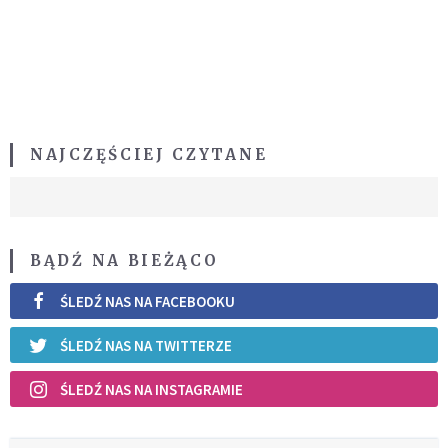
NAJCZĘŚCIEJ CZYTANE
BĄDŹ NA BIEŻĄCO
ŚLEDŹ NAS NA FACEBOOKU
ŚLEDŹ NAS NA TWITTERZE
ŚLEDŹ NAS NA INSTAGRAMIE