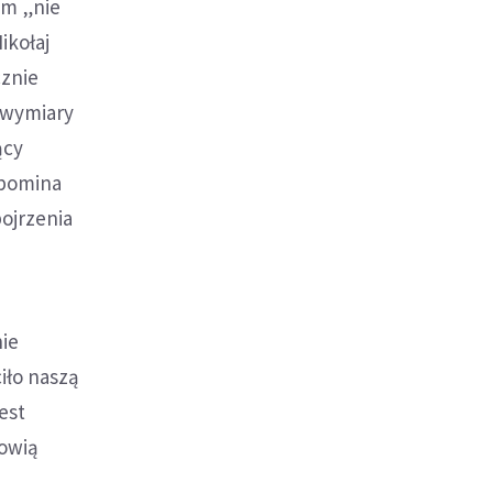
am „nie
ikołaj
cznie
 wymiary
ący
ypomina
ojrzenia
nie
iło naszą
est
nowią