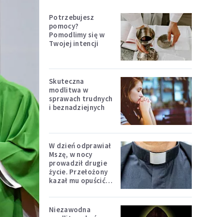
Potrzebujesz
pomocy?
Pomodlimy się w
Twojej intencji
Skuteczna
modlitwa w
sprawach trudnych
i beznadziejnych
W dzień odprawiał
Mszę, w nocy
prowadził drugie
życie. Przełożony
kazał mu opuścić
zakon
Niezawodna