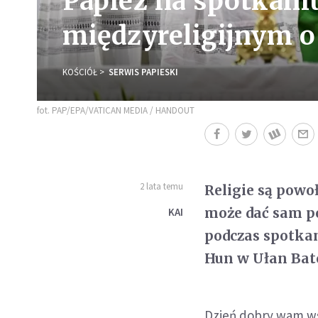
Papież na spotkan
międzyreligijnym o
KOŚCIÓŁ
SERWIS PAPIESKI
fot. PAP/EPA/VATICAN MEDIA / HANDOUT
2 lata temu
Religie są powo
może dać sam po
KAI
podczas spotka
Hun w Ułan Bat
Dzień dobry wam wsz