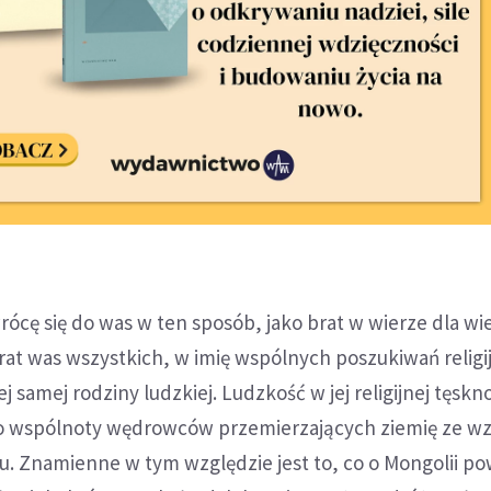
rócę się do was w ten sposób, jako brat w wierze dla w
brat was wszystkich, w imię wspólnych poszukiwań religi
j samej rodziny ludzkiej. Ludzkość w jej religijnej tęskn
 wspólnoty wędrowców przemierzających ziemię ze w
. Znamienne w tym względzie jest to, co o Mongolii po