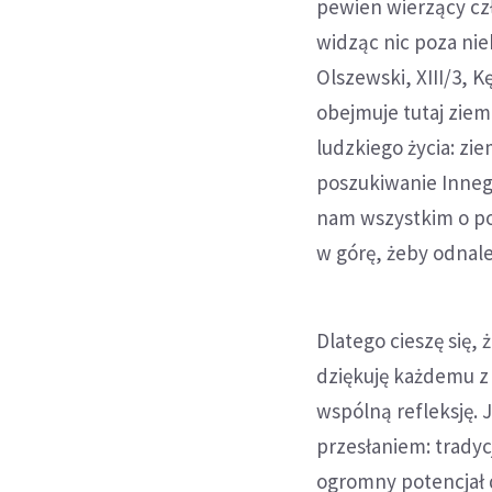
pewien wierzący czł
widząc nic poza nie
Olszewski, XIII/3, K
obejmuje tutaj zie
ludzkiego życia: zie
poszukiwanie Inneg
nam wszystkim o po
w górę, żeby odnale
Dlatego cieszę się
dziękuję każdemu z 
wspólną refleksję. 
przesłaniem: tradycj
ogromny potencjał 