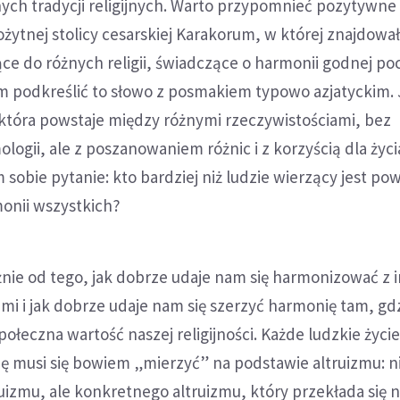
nych tradycji religijnych. Warto przypomnieć pozytywne
żytnej stolicy cesarskiej Karakorum, w której znajdował
ące do różnych religii, świadczące o harmonii godnej po
m podkreślić to słowo z posmakiem typowo azjatyckim. 
 która powstaje między różnymi rzeczywistościami, bez
ologii, ale z poszanowaniem różnic i z korzyścią dla życi
sobie pytanie: kto bardziej niż ludzie wierzący jest po
monii wszystkich?
leżnie od tego, jak dobrze udaje nam się harmonizować z 
mi i jak dobrze udaje nam się szerzyć harmonię tam, gd
połeczna wartość naszej religijności. Każde ludzkie życie
gię musi się bowiem „mierzyć” na podstawie altruizmu: n
uizmu, ale konkretnego altruizmu, który przekłada się 