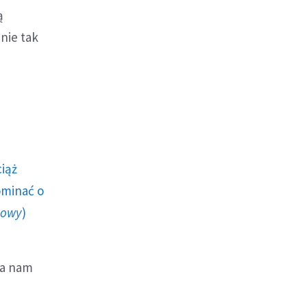
ą
nie tak
ciąż
ominać o
howy
)
za nam