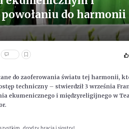
iu ekumenicznym i
 powołaniu do harmonii
łane do zaoferowania światu tej harmonii, kt
stęp techniczny – stwierdził 3 września Fra
nia ekumenicznego i międzyreligijnego w Tea
or.
ystkim, drodzy bracia i siostry!