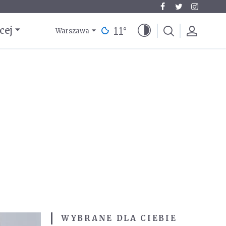
11
°
cej
Warszawa
WYBRANE DLA CIEBIE