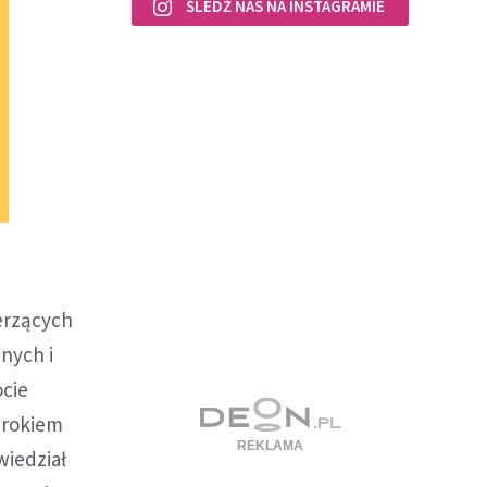
ŚLEDŹ NAS NA INSTAGRAMIE
ierzących
jnych i
ocie
zrokiem
wiedział