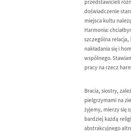
przedstawicieli róż
doświadczenie staro
miejsca kultu należ
Harmonia: chciałby
szczególna relacja,
nakładania się i hom
wspólnego. Stawiam 
pracy na rzecz har
Bracia, siostry, za
pielgrzymami na zie
żyjemy, mierzy się s
bardziej każdą reli
abstrakcyjnego altr