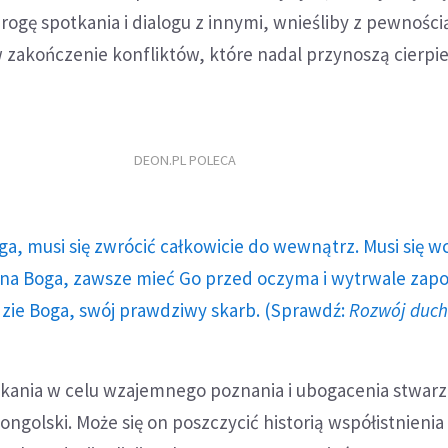
rogę spotkania i dialogu z innymi, wnieśliby z pewności
zakończenie konfliktów, które nadal przynoszą cierpie
DEON.PL POLECA
ga, musi się zwrócić całkowicie do wewnątrz. Musi się w
a Boga, zawsze mieć Go przed oczyma i wytrwale zap
dzie Boga, swój prawdziwy skarb. (Sprawdź:
Rozwój duc
tkania w celu wzajemnego poznania i ubogacenia stwar
golski. Może się on poszczycić historią współistnienia