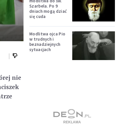
modlitwa do św.
Szarbela. Po 9
dniach mogą dziać
się cuda
Modlitwa ojca Pio
w trudnych i
beznadziejnych
sytuacjach
órej nie
nciszek
trze