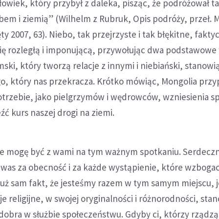
owiek, który przybył z daleka, pisząc, że podróżował t
bem i ziemią” (Wilhelm z Rubruk, Opis podróży, przeł. M
ęty 2007, 63). Niebo, tak przejrzyste i tak błękitne, fakty
mię rozległą i imponującą, przywołując dwa podstawowe
mski, który tworzą relacje z innymi i niebiański, stanowi
o, który nas przekracza. Krótko mówiąc, Mongolia prz
trzebie, jako pielgrzymów i wędrowców, wzniesienia sp
źć kurs naszej drogi na ziemi.
, że mogę być z wami na tym ważnym spotkaniu. Serdecz
was za obecność i za każde wystąpienie, które wzbogac
Już sam fakt, że jesteśmy razem w tym samym miejscu, j
e religijne, w swojej oryginalności i różnorodności, sta
dobra w służbie społeczeństwu. Gdyby ci, którzy rządzą