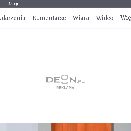
g
Sklep
Wię
darzenia
Komentarze
Wiara
Wideo