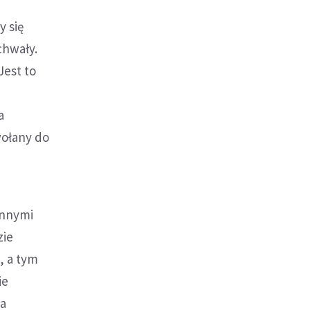
y się
chwały.
Jest to
a
wołany do
innymi
zie
, a tym
ie
na