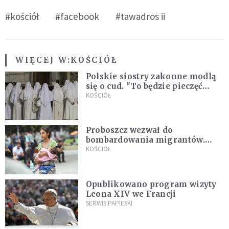
#kościół
#facebook
#tawadros ii
WIĘCEJ W:
KOŚCIÓŁ
Polskie siostry zakonne modlą
się o cud. "To będzie pieczęć
Pana Boga dla naszej wiary"
KOŚCIÓŁ
Proboszcz wezwał do
bombardowania migrantów.
"Masowy ogień przeciwko
KOŚCIÓŁ
najeźdźcom!"
Opublikowano program wizyty
Leona XIV we Francji
SERWIS PAPIESKI