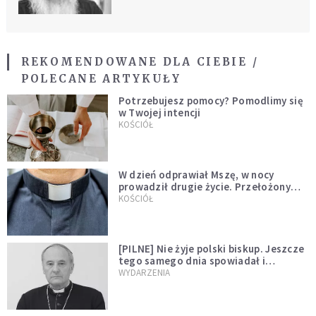
REKOMENDOWANE DLA CIEBIE /
POLECANE ARTYKUŁY
Potrzebujesz pomocy? Pomodlimy się
w Twojej intencji
KOŚCIÓŁ
W dzień odprawiał Mszę, w nocy
prowadził drugie życie. Przełożony
kazał mu opuścić zakon
KOŚCIÓŁ
[PILNE] Nie żyje polski biskup. Jeszcze
tego samego dnia spowiadał i
sprawował Mszę świętą
WYDARZENIA