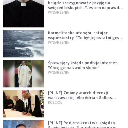
Ksiądz zrezygnował z przyjęcia
święceń biskupich. "Jestem naprawdę
niegodny"
WYDARZENIA
Karmelitanka utonęła, ratując
współsiostry. "To był jej ostatni gest
miłości"
WYDARZENIA
Śpiewający ksiądz podbija internet.
"Chcę go na swoim ślubie"
WYDARZENIA
[PILNE] Zmiany w archidiecezji
warszawskiej. Abp Adrian Galbas
wręczył dekrety nowym proboszczom
KOŚCIÓŁ
[PILNE] Podjęto kroki ws. księdza
Sawielewicza. Nie zobaczymy go w