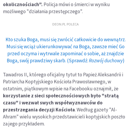
okolicznościach".
Policja mówi o śmierci w wyniku
możliwego "działania przestępczego".
DEON.PL POLECA
Kto szuka Boga, musi się zwrócić całkowicie do wewnątrz.
Musi się wciąż ukierunkowywać na Boga, zawsze mieć Go
przed oczyma i wytrwale zapominać o sobie, aż znajdzie
Boga, swój prawdziwy skarb. (Sprawdź:
Rozwój duchowy
)
Tawadros II, którego oficjalny tytuł to Papież Aleksandrii i
Patriarcha Koptyjskiego Kościoła Prawosławnego, w
ostatnim, piątkowym wpisie na Facebooku oznajmił, że
korzystanie z sieci społecznościowych było "stratą
czasu" i wezwał swych współwyznawców do
przestrzegania decyzji Kościoła
. Według gazety "Al-
Ahram" wielu wysokich przedstawicieli koptyjskich poszło
za jego przykładem.