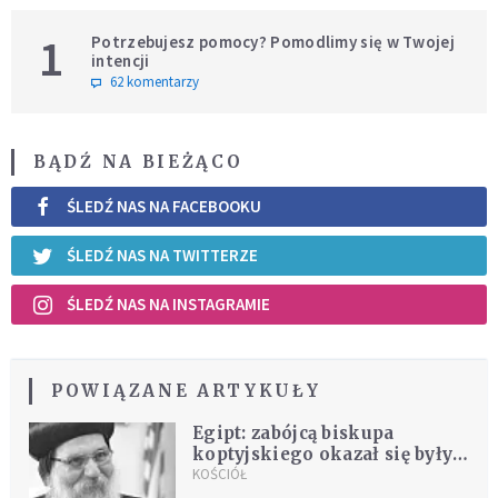
1
Potrzebujesz pomocy? Pomodlimy się w Twojej
intencji
62 komentarzy
BĄDŹ NA BIEŻĄCO
ŚLEDŹ NAS NA FACEBOOKU
ŚLEDŹ NAS NA TWITTERZE
ŚLEDŹ NAS NA INSTAGRAMIE
POWIĄZANE ARTYKUŁY
Egipt: zabójcą biskupa
koptyjskiego okazał się były
mnich. Przyznał się przed
KOŚCIÓŁ
sądem