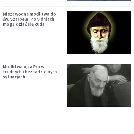
Niezawodna modlitwa do
św. Szarbela. Po 9 dniach
mogą dziać się cuda
Modlitwa ojca Pio w
trudnych i beznadziejnych
sytuacjach