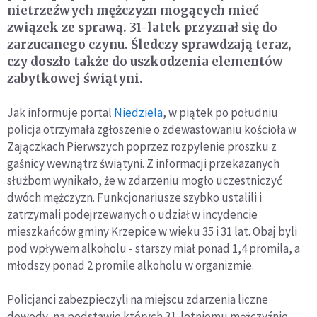
nietrzeźwych mężczyzn mogących mieć
związek ze sprawą. 31-latek przyznał się do
zarzucanego czynu. Śledczy sprawdzają teraz,
czy doszło także do uszkodzenia elementów
zabytkowej świątyni.
Jak informuje portal
Niedziela
, w piątek po południu
policja otrzymała zgłoszenie o zdewastowaniu kościoła w
Zajączkach Pierwszych poprzez rozpylenie proszku z
gaśnicy wewnątrz świątyni. Z informacji przekazanych
służbom wynikało, że w zdarzeniu mogło uczestniczyć
dwóch mężczyzn. Funkcjonariusze szybko ustalili i
zatrzymali podejrzewanych o udział w incydencie
mieszkańców gminy Krzepice w wieku 35 i 31 lat. Obaj byli
pod wpływem alkoholu - starszy miał ponad 1,4 promila, a
młodszy ponad 2 promile alkoholu w organizmie.
Policjanci zabezpieczyli na miejscu zdarzenia liczne
dowody, na podstawie których 31-letniemu mężczyźnie