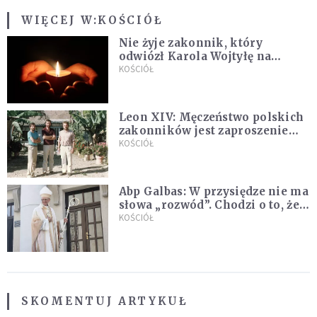
WIĘCEJ W:
KOŚCIÓŁ
Nie żyje zakonnik, który
odwiózł Karola Wojtyłę na
konklawe. Jan Paweł II nazywał
KOŚCIÓŁ
go "winowajcą"
Leon XIV: Męczeństwo polskich
zakonników jest zaproszeniem
do jedności i misji całego
KOŚCIÓŁ
Kościoła
Abp Galbas: W przysiędze nie ma
słowa „rozwód”. Chodzi o to, że
„cię nie opuszczę”
KOŚCIÓŁ
SKOMENTUJ ARTYKUŁ