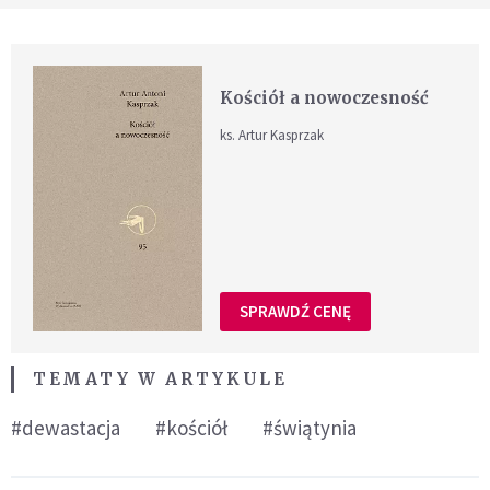
Kościół a nowoczesność
ks. Artur Kasprzak
SPRAWDŹ CENĘ
TEMATY W ARTYKULE
#dewastacja
#kościół
#świątynia