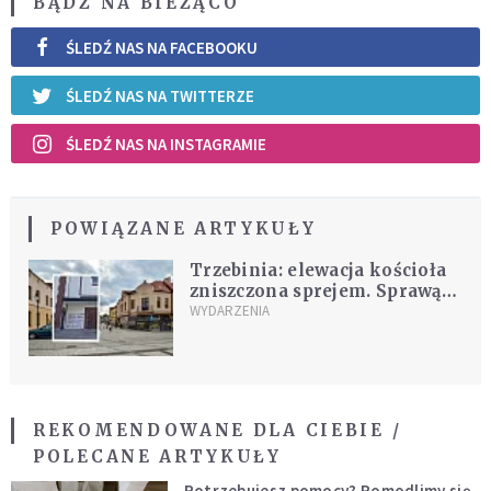
BĄDŹ NA BIEŻĄCO
ŚLEDŹ NAS NA FACEBOOKU
ŚLEDŹ NAS NA TWITTERZE
ŚLEDŹ NAS NA INSTAGRAMIE
POWIĄZANE ARTYKUŁY
Trzebinia: elewacja kościoła
zniszczona sprejem. Sprawą
zajmują się policja i
WYDARZENIA
prokuratura
REKOMENDOWANE DLA CIEBIE /
POLECANE ARTYKUŁY
Potrzebujesz pomocy? Pomodlimy się