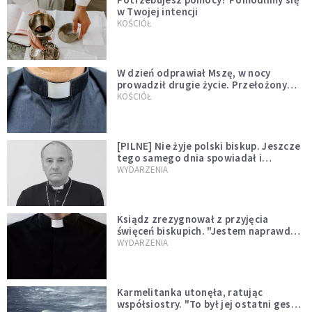
w Twojej intencji
KOŚCIÓŁ
W dzień odprawiał Mszę, w nocy
prowadził drugie życie. Przełożony
kazał mu opuścić zakon
KOŚCIÓŁ
[PILNE] Nie żyje polski biskup. Jeszcze
tego samego dnia spowiadał i
sprawował Mszę świętą
WYDARZENIA
Ksiądz zrezygnował z przyjęcia
święceń biskupich. "Jestem naprawdę
niegodny"
WYDARZENIA
Karmelitanka utonęła, ratując
współsiostry. "To był jej ostatni gest