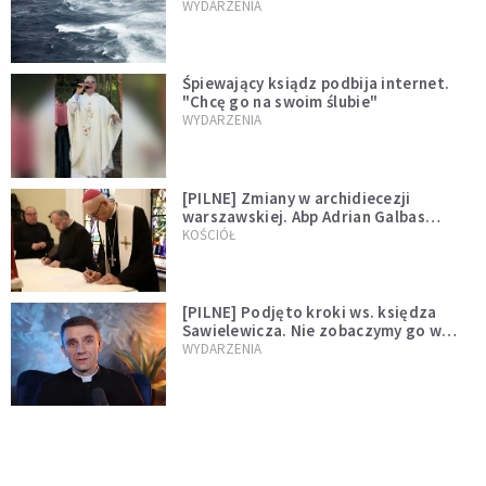
miłości"
WYDARZENIA
Śpiewający ksiądz podbija internet.
"Chcę go na swoim ślubie"
WYDARZENIA
[PILNE] Zmiany w archidiecezji
warszawskiej. Abp Adrian Galbas
wręczył dekrety nowym proboszczom
KOŚCIÓŁ
[PILNE] Podjęto kroki ws. księdza
Sawielewicza. Nie zobaczymy go w
mediach
WYDARZENIA