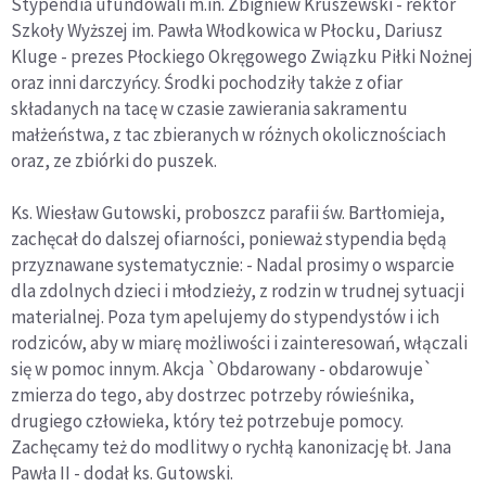
Stypendia ufundowali m.in. Zbigniew Kruszewski - rektor
Szkoły Wyższej im. Pawła Włodkowica w Płocku, Dariusz
Kluge - prezes Płockiego Okręgowego Związku Piłki Nożnej
oraz inni darczyńcy. Środki pochodziły także z ofiar
składanych na tacę w czasie zawierania sakramentu
małżeństwa, z tac zbieranych w różnych okolicznościach
oraz, ze zbiórki do puszek.
Ks. Wiesław Gutowski, proboszcz parafii św. Bartłomieja,
zachęcał do dalszej ofiarności, ponieważ stypendia będą
przyznawane systematycznie: - Nadal prosimy o wsparcie
dla zdolnych dzieci i młodzieży, z rodzin w trudnej sytuacji
materialnej. Poza tym apelujemy do stypendystów i ich
rodziców, aby w miarę możliwości i zainteresowań, włączali
się w pomoc innym. Akcja `Obdarowany - obdarowuje`
zmierza do tego, aby dostrzec potrzeby rówieśnika,
drugiego człowieka, który też potrzebuje pomocy.
Zachęcamy też do modlitwy o rychłą kanonizację bł. Jana
Pawła II - dodał ks. Gutowski.