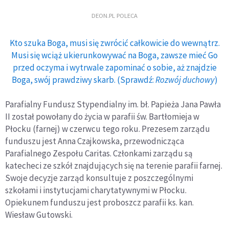
DEON.PL POLECA
Kto szuka Boga, musi się zwrócić całkowicie do wewnątrz.
Musi się wciąż ukierunkowywać na Boga, zawsze mieć Go
przed oczyma i wytrwale zapominać o sobie, aż znajdzie
Boga, swój prawdziwy skarb. (Sprawdź:
Rozwój duchowy
)
Parafialny Fundusz Stypendialny im. bł. Papieża Jana Pawła
II został powołany do życia w parafii św. Bartłomieja w
Płocku (farnej) w czerwcu tego roku. Prezesem zarządu
funduszu jest Anna Czajkowska, przewodnicząca
Parafialnego Zespołu Caritas. Członkami zarządu są
katecheci ze szkół znajdujących się na terenie parafii farnej.
Swoje decyzje zarząd konsultuje z poszczególnymi
szkołami i instytucjami charytatywnymi w Płocku.
Opiekunem funduszu jest proboszcz parafii ks. kan.
Wiesław Gutowski.