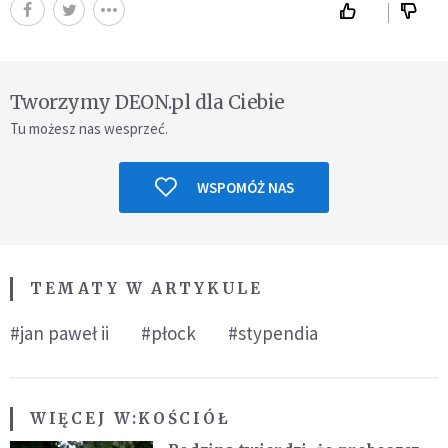
Tworzymy DEON.pl dla Ciebie
Tu możesz nas wesprzeć.
WSPOMÓŻ NAS
TEMATY W ARTYKULE
#jan paweł ii
#płock
#stypendia
WIĘCEJ W:
KOŚCIÓŁ