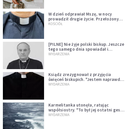
W dzień odprawiał Mszę, w nocy
prowadził drugie życie. Przełożony
kazał mu opuścić zakon
KOŚCIÓŁ
[PILNE] Nie żyje polski biskup. Jeszcze
tego samego dnia spowiadał i
sprawował Mszę świętą
WYDARZENIA
Ksiądz zrezygnował z przyjęcia
święceń biskupich. "Jestem naprawdę
niegodny"
WYDARZENIA
Karmelitanka utonęła, ratując
współsiostry. "To był jej ostatni gest
miłości"
WYDARZENIA