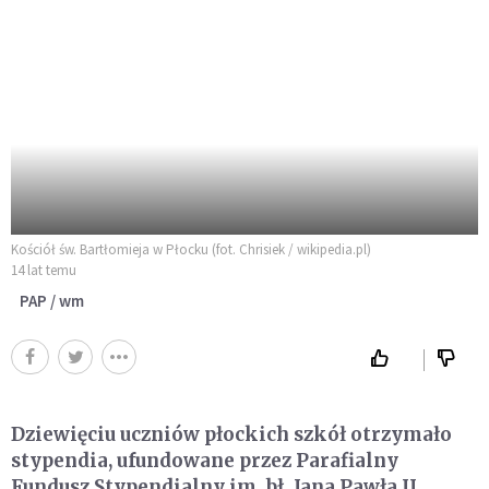
Kościół św. Bartłomieja w Płocku (fot. Chrisiek / wikipedia.pl)
14 lat temu
PAP / wm
Dziewięciu uczniów płockich szkół otrzymało
stypendia, ufundowane przez Parafialny
Fundusz Stypendialny im. bł. Jana Pawła II,