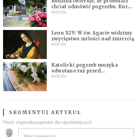
Rodzina twierdzi, że proboszcz
chciał odmówić pogrzebu. Kuria
zapowiada wyjaśnienia
KOŚCIÓŁ
Leon XIV: W św. Agacie widzimy
zwycięstwo miłości nad śmiercią
KOŚCIÓŁ
Katolicki pogrzeb muzyka
odwołano tuż przed
uroczystością. Powodem była
KOŚCIÓŁ
przynależność do masonerii
SKOMENTUJ ARTYKUŁ
Płock: stypendia papieskie dla najzdolniejszych