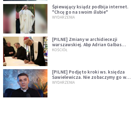
Śpiewający ksiądz podbija internet.
"Chcę go na swoim ślubie"
WYDARZENIA
[PILNE] Zmiany w archidiecezji
warszawskiej. Abp Adrian Galbas
wręczył dekrety nowym proboszczom
KOŚCIÓŁ
[PILNE] Podjęto kroki ws. księdza
Sawielewicza. Nie zobaczymy go w
mediach
WYDARZENIA