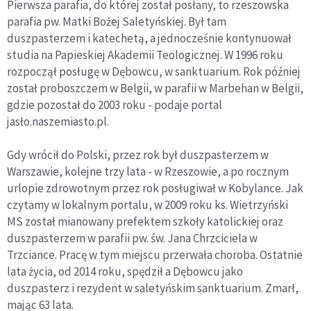
Pierwsza parafia, do której został posłany, to rzeszowska
parafia pw. Matki Bożej Saletyńskiej. Był tam
duszpasterzem i katechetą, a jednocześnie kontynuował
studia na Papieskiej Akademii Teologicznej. W 1996 roku
rozpoczął posługę w Dębowcu, w sanktuarium. Rok później
został proboszczem w Belgii, w parafii w Marbehan w Belgii,
gdzie pozostał do 2003 roku - podaje portal
jasło.naszemiasto.pl.
Gdy wrócił do Polski, przez rok był duszpasterzem w
Warszawie, kolejne trzy lata - w Rzeszowie, a po rocznym
urlopie zdrowotnym przez rok posługiwał w Kobylance. Jak
czytamy w lokalnym portalu, w 2009 roku ks. Wietrzyński
MS został mianowany prefektem szkoły katolickiej oraz
duszpasterzem w parafii pw. św. Jana Chrzciciela w
Trzciance. Pracę w tym miejscu przerwała choroba. Ostatnie
lata życia, od 2014 roku, spędził a Dębowcu jako
duszpasterz i rezydent w saletyńskim sanktuarium. Zmarł,
mając 63 lata.