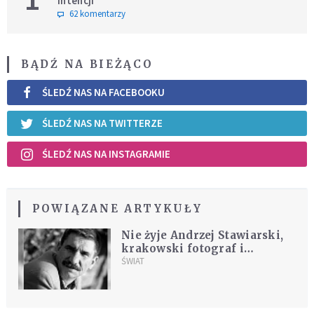
intencji
62 komentarzy
BĄDŹ NA BIEŻĄCO
ŚLEDŹ NAS NA FACEBOOKU
ŚLEDŹ NAS NA TWITTERZE
ŚLEDŹ NAS NA INSTAGRAMIE
POWIĄZANE ARTYKUŁY
Nie żyje Andrzej Stawiarski,
krakowski fotograf i
dziennikarz
ŚWIAT