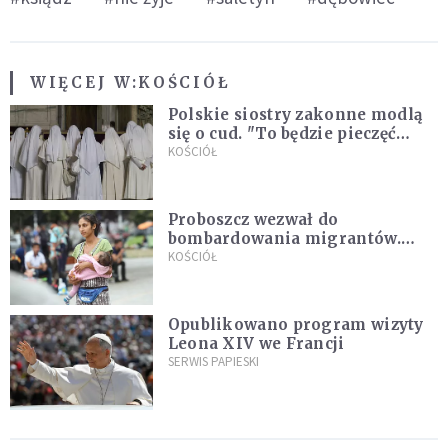
WIĘCEJ W:
KOŚCIÓŁ
Polskie siostry zakonne modlą
się o cud. "To będzie pieczęć
Pana Boga dla naszej wiary"
KOŚCIÓŁ
Proboszcz wezwał do
bombardowania migrantów.
"Masowy ogień przeciwko
KOŚCIÓŁ
najeźdźcom!"
Opublikowano program wizyty
Leona XIV we Francji
SERWIS PAPIESKI