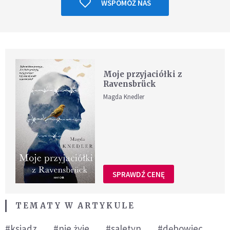
WSPOMÓŻ NAS
Moje przyjaciółki z
Ravensbrück
Magda Knedler
SPRAWDŹ CENĘ
TEMATY W ARTYKULE
#ksiądz
#nie żyje
#saletyn
#dębowiec