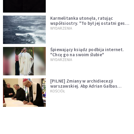
Karmelitanka utonęła, ratując
współsiostry. "To był jej ostatni gest
miłości"
WYDARZENIA
Śpiewający ksiądz podbija internet.
"Chcę go na swoim ślubie"
WYDARZENIA
[PILNE] Zmiany w archidiecezji
warszawskiej. Abp Adrian Galbas
wręczył dekrety nowym proboszczom
KOŚCIÓŁ
[PILNE] Podjęto kroki ws. księdza
Sawielewicza. Nie zobaczymy go w
mediach
WYDARZENIA