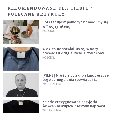
REKOMENDOWANE DLA CIEBIE /
POLECANE ARTYKUŁY
Potrzebujesz pomocy? Pomodlimy się
w Twojej intencji
KOŚCIÓŁ
W dzień odprawiał Mszę, w nocy
prowadził drugie życie. Przełożony
kazał mu opuścić zakon
KOŚCIÓŁ
[PILNE] Nie żyje polski biskup. Jeszcze
tego samego dnia spowiadał i
sprawował Mszę świętą
WYDARZENIA
Ksiądz zrezygnował z przyjęcia
święceń biskupich. "Jestem naprawdę
niegodny"
WYDARZENIA