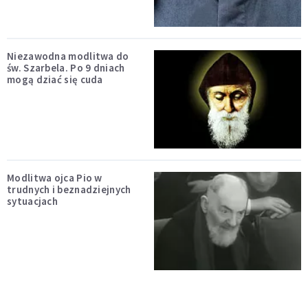
Niezawodna modlitwa do
św. Szarbela. Po 9 dniach
mogą dziać się cuda
Modlitwa ojca Pio w
trudnych i beznadziejnych
sytuacjach