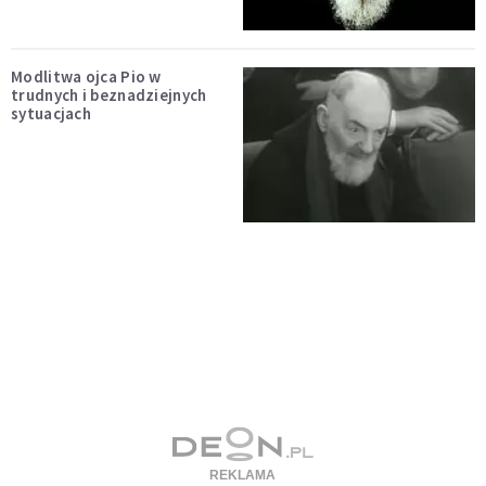
Modlitwa ojca Pio w
trudnych i beznadziejnych
sytuacjach