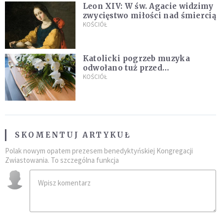
Leon XIV: W św. Agacie widzimy
zwycięstwo miłości nad śmiercią
KOŚCIÓŁ
Katolicki pogrzeb muzyka
odwołano tuż przed
uroczystością. Powodem była
KOŚCIÓŁ
przynależność do masonerii
SKOMENTUJ ARTYKUŁ
Polak nowym opatem prezesem benedyktyńskiej Kongregacji
Zwiastowania. To szczególna funkcja