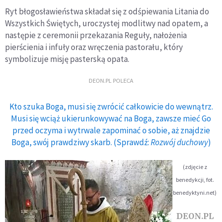
Ryt błogosławieństwa składał się z odśpiewania Litania do
Wszystkich Świętych, uroczystej modlitwy nad opatem, a
następie z ceremonii przekazania Reguły, nałożenia
pierścienia i infuły oraz wręczenia pastorału, który
symbolizuje misję pasterską opata.
DEON.PL POLECA
Kto szuka Boga, musi się zwrócić całkowicie do wewnątrz.
Musi się wciąż ukierunkowywać na Boga, zawsze mieć Go
przed oczyma i wytrwale zapominać o sobie, aż znajdzie
Boga, swój prawdziwy skarb. (Sprawdź:
Rozwój duchowy
)
(zdjęcie z
benedykcji, fot.
benedyktyni.net)
DEON.PL