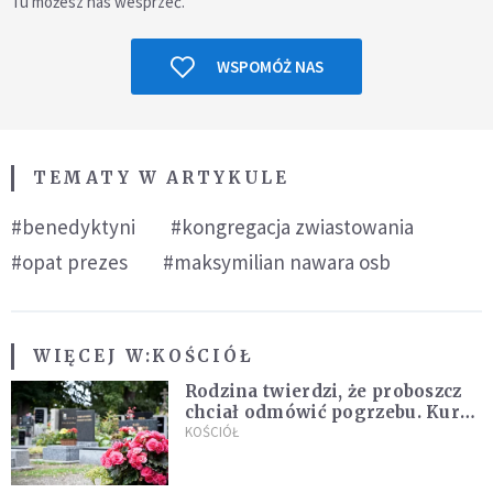
Tu możesz nas wesprzeć.
WSPOMÓŻ NAS
TEMATY W ARTYKULE
#benedyktyni
#kongregacja zwiastowania
#opat prezes
#maksymilian nawara osb
WIĘCEJ W:
KOŚCIÓŁ
Rodzina twierdzi, że proboszcz
chciał odmówić pogrzebu. Kuria
zapowiada wyjaśnienia
KOŚCIÓŁ