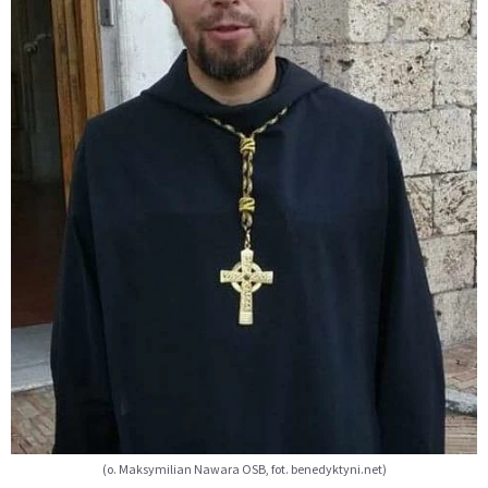
(o. Maksymilian Nawara OSB, fot. benedyktyni.net)