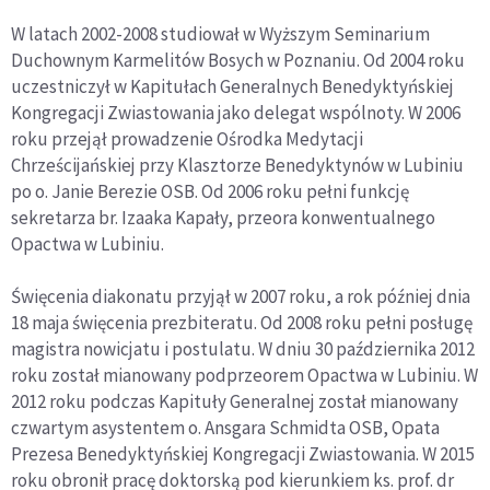
W latach 2002-2008 studiował w Wyższym Seminarium
Duchownym Karmelitów Bosych w Poznaniu. Od 2004 roku
uczestniczył w Kapitułach Generalnych Benedyktyńskiej
Kongregacji Zwiastowania jako delegat wspólnoty. W 2006
roku przejął prowadzenie Ośrodka Medytacji
Chrześcijańskiej przy Klasztorze Benedyktynów w Lubiniu
po o. Janie Berezie OSB. Od 2006 roku pełni funkcję
sekretarza br. Izaaka Kapały, przeora konwentualnego
Opactwa w Lubiniu.
Święcenia diakonatu przyjął w 2007 roku, a rok później dnia
18 maja święcenia prezbiteratu. Od 2008 roku pełni posługę
magistra nowicjatu i postulatu. W dniu 30 października 2012
roku został mianowany podprzeorem Opactwa w Lubiniu. W
2012 roku podczas Kapituły Generalnej został mianowany
czwartym asystentem o. Ansgara Schmidta OSB, Opata
Prezesa Benedyktyńskiej Kongregacji Zwiastowania. W 2015
roku obronił pracę doktorską pod kierunkiem ks. prof. dr