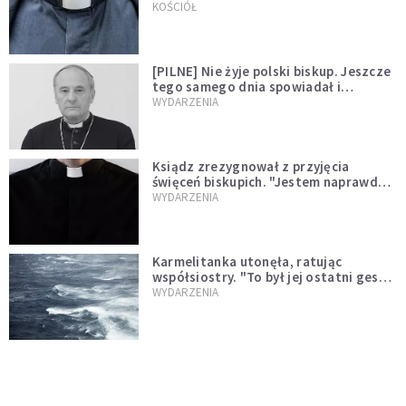
kazał mu opuścić zakon
KOŚCIÓŁ
[PILNE] Nie żyje polski biskup. Jeszcze
tego samego dnia spowiadał i
sprawował Mszę świętą
WYDARZENIA
Ksiądz zrezygnował z przyjęcia
święceń biskupich. "Jestem naprawdę
niegodny"
WYDARZENIA
Karmelitanka utonęła, ratując
współsiostry. "To był jej ostatni gest
miłości"
WYDARZENIA
Śpiewający ksiądz podbija internet.
"Chcę go na swoim ślubie"
WYDARZENIA