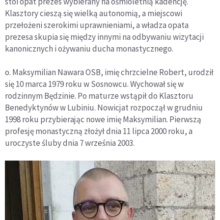
stoi opat prezes wybierany na ośmioletnią kadencję.
Klasztory cieszą się wielką autonomią, a miejscowi
przełożeni szerokimi uprawnieniami, a władza opata
prezesa skupia się między innymi na odbywaniu wizytacji
kanonicznych i ożywaniu ducha monastycznego.
o. Maksymilian Nawara OSB, imię chrzcielne Robert, urodził
się 10 marca 1979 roku w Sosnowcu. Wychował się w
rodzinnym Będzinie. Po maturze wstąpił do Klasztoru
Benedyktynów w Lubiniu. Nowicjat rozpoczął w grudniu
1998 roku przybierając nowe imię Maksymilian. Pierwszą
profesję monastyczną złożył dnia 11 lipca 2000 roku, a
uroczyste śluby dnia 7 września 2003.