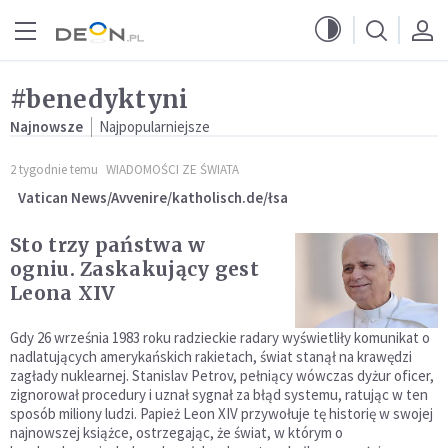
Przejdź do menu głównego
Przejdź do treści
#benedyktyni
Najnowsze
Najpopularniejsze
2 tygodnie temu
WIADOMOŚCI ZE ŚWIATA
Vatican News/Avvenire/katholisch.de/łsa
Sto trzy państwa w
ogniu. Zaskakujący gest
Leona XIV
Gdy 26 września 1983 roku radzieckie radary wyświetliły komunikat o
nadlatujących amerykańskich rakietach, świat stanął na krawędzi
zagłady nuklearnej. Stanislav Petrov, pełniący wówczas dyżur oficer,
zignorował procedury i uznał sygnał za błąd systemu, ratując w ten
sposób miliony ludzi. Papież Leon XIV przywołuje tę historię w swojej
najnowszej książce, ostrzegając, że świat, w którym o