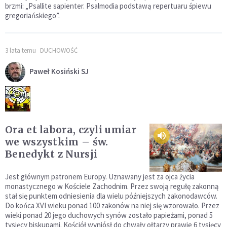
brzmi: „Psallite sapienter. Psalmodia podstawą repertuaru śpiewu
gregoriańskiego”.
3 lata temu
DUCHOWOŚĆ
Paweł Kosiński SJ
Ora et labora, czyli umiar
we wszystkim – św.
Benedykt z Nursji
Jest głównym patronem Europy. Uznawany jest za ojca życia
monastycznego w Kościele Zachodnim. Przez swoją regułę zakonną
stał się punktem odniesienia dla wielu późniejszych zakonodawców.
Do końca XVI wieku ponad 100 zakonów na niej się wzorowało. Przez
wieki ponad 20 jego duchowych synów zostało papieżami, ponad 5
tysięcy biskupami. Kościół wyniósł do chwały ołtarzy prawie 6 tysięcy