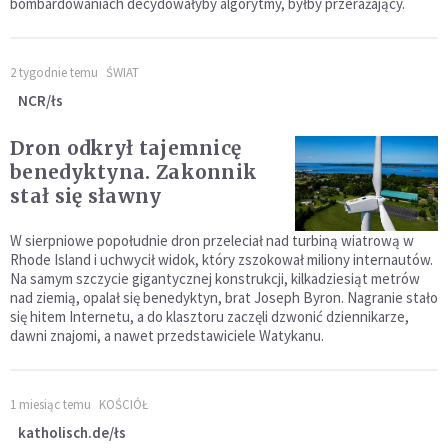
bombardowaniach decydowałyby algorytmy, byłby przerażający.
2 tygodnie temu
ŚWIAT
NCR/łs
Dron odkrył tajemnicę
benedyktyna. Zakonnik
stał się sławny
W sierpniowe popołudnie dron przeleciał nad turbiną wiatrową w
Rhode Island i uchwycił widok, który zszokował miliony internautów.
Na samym szczycie gigantycznej konstrukcji, kilkadziesiąt metrów
nad ziemią, opalał się benedyktyn, brat Joseph Byron. Nagranie stało
się hitem Internetu, a do klasztoru zaczęli dzwonić dziennikarze,
dawni znajomi, a nawet przedstawiciele Watykanu.
1 miesiąc temu
KOŚCIÓŁ
katholisch.de/łs