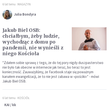
6 lat temu
MAGAZYN
Julia Bondyra
Jakub Biel OSB:
chciałbym, żeby ludzie,
wychodząc z domu po
pandemii, nie wynieśli z
niego Kościoła
"Zdałem sobie sprawę z tego, że do tej pory nigdy duszpasterstwo
nie było tak obecne w internecie jak teraz, bo teraz to jest
konieczność. Zauważyliśmy, że Facebook staje się poważnym
kanałem ewangelizacji, że to nie jest zabawa w «pościki»" - mówi
Jakub Biel OSB.
6 lat temu
KOŚCIÓŁ
KAI / kk