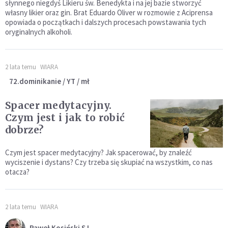
słynnego niegdyś Likieru św. Benedykta i na jej bazie stworzyć
własny likier oraz gin. Brat Eduardo Oliver w rozmowie z Aciprensa
opowiada o początkach i dalszych procesach powstawania tych
oryginalnych alkoholi.
2 lata temu
WIARA
72.dominikanie / YT / mł
Spacer medytacyjny.
Czym jest i jak to robić
dobrze?
Czym jest spacer medytacyjny? Jak spacerować, by znaleźć
wyciszenie i dystans? Czy trzeba się skupiać na wszystkim, co nas
otacza?
2 lata temu
WIARA
Paweł Kosiński SJ