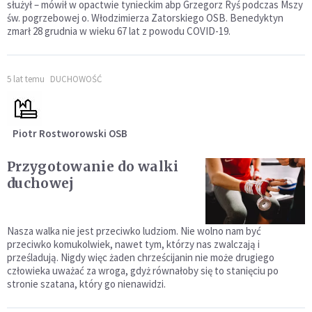
służył – mówił w opactwie tynieckim abp Grzegorz Ryś podczas Mszy
św. pogrzebowej o. Włodzimierza Zatorskiego OSB. Benedyktyn
zmarł 28 grudnia w wieku 67 lat z powodu COVID-19.
5 lat temu
DUCHOWOŚĆ
Piotr Rostworowski OSB
Przygotowanie do walki
duchowej
Nasza walka nie jest przeciwko ludziom. Nie wolno nam być
przeciwko komukolwiek, nawet tym, którzy nas zwalczają i
prześladują. Nigdy więc żaden chrześcijanin nie może drugiego
człowieka uważać za wroga, gdyż równałoby się to stanięciu po
stronie szatana, który go nienawidzi.