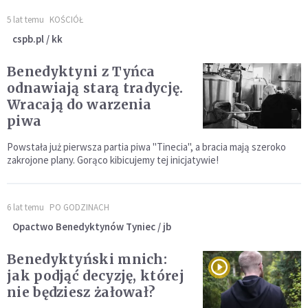
5 lat temu
KOŚCIÓŁ
cspb.pl / kk
Benedyktyni z Tyńca
odnawiają starą tradycję.
Wracają do warzenia
piwa
Powstała już pierwsza partia piwa "Tinecia", a bracia mają szeroko
zakrojone plany. Gorąco kibicujemy tej inicjatywie!
6 lat temu
PO GODZINACH
Opactwo Benedyktynów Tyniec / jb
Benedyktyński mnich:
jak podjąć decyzję, której
nie będziesz żałował?