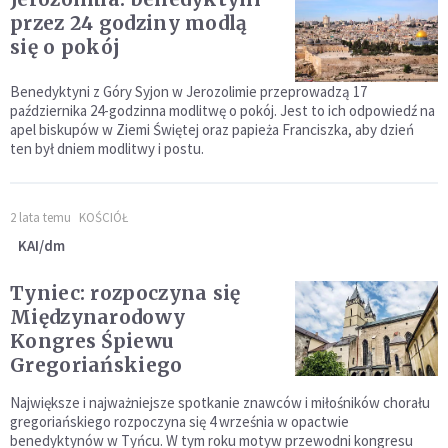
przez 24 godziny modlą
się o pokój
Benedyktyni z Góry Syjon w Jerozolimie przeprowadzą 17
października 24-godzinna modlitwę o pokój. Jest to ich odpowiedź na
apel biskupów w Ziemi Świętej oraz papieża Franciszka, aby dzień
ten był dniem modlitwy i postu.
2 lata temu
KOŚCIÓŁ
KAI/dm
Tyniec: rozpoczyna się
Międzynarodowy
Kongres Śpiewu
Gregoriańskiego
Największe i najważniejsze spotkanie znawców i miłośników chorału
gregoriańskiego rozpoczyna się 4 września w opactwie
benedyktynów w Tyńcu. W tym roku motyw przewodni kongresu