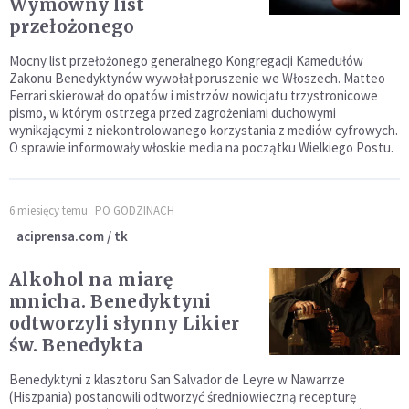
Wymowny list
przełożonego
Mocny list przełożonego generalnego Kongregacji Kamedułów
Zakonu Benedyktynów wywołał poruszenie we Włoszech. Matteo
Ferrari skierował do opatów i mistrzów nowicjatu trzystronicowe
pismo, w którym ostrzega przed zagrożeniami duchowymi
wynikającymi z niekontrolowanego korzystania z mediów cyfrowych.
O sprawie informowały włoskie media na początku Wielkiego Postu.
6 miesięcy temu
PO GODZINACH
aciprensa.com / tk
Alkohol na miarę
mnicha. Benedyktyni
odtworzyli słynny Likier
św. Benedykta
Benedyktyni z klasztoru San Salvador de Leyre w Nawarrze
(Hiszpania) postanowili odtworzyć średniowieczną recepturę