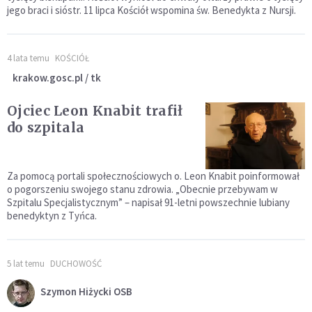
jego braci i sióstr. 11 lipca Kościół wspomina św. Benedykta z Nursji.
4 lata temu
KOŚCIÓŁ
krakow.gosc.pl / tk
Ojciec Leon Knabit trafił
do szpitala
Za pomocą portali społecznościowych o. Leon Knabit poinformował
o pogorszeniu swojego stanu zdrowia. „Obecnie przebywam w
Szpitalu Specjalistycznym” – napisał 91-letni powszechnie lubiany
benedyktyn z Tyńca.
5 lat temu
DUCHOWOŚĆ
Szymon Hiżycki OSB