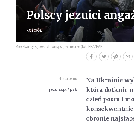
Polscy jezuici anga
KOŚCIÓŁ
Mieszkańcy Kijowa chronią się w metrze (fot. EPA/PAP)
4 lata temu
Na Ukrainie wyb
która dotknie n
jezuici.pl / pzk
dzień postu i m
konsekwentnie o
obronie najsłab