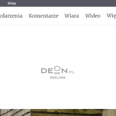
g
Sklep
Wię
darzenia
Komentarze
Wiara
Wideo