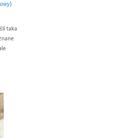
howy
)
li taka
 znane
ale