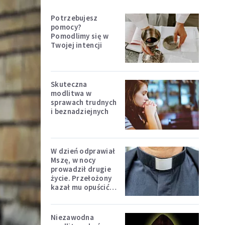
Potrzebujesz
pomocy?
Pomodlimy się w
Twojej intencji
Skuteczna
modlitwa w
sprawach trudnych
i beznadziejnych
W dzień odprawiał
Mszę, w nocy
prowadził drugie
życie. Przełożony
kazał mu opuścić
zakon
Niezawodna