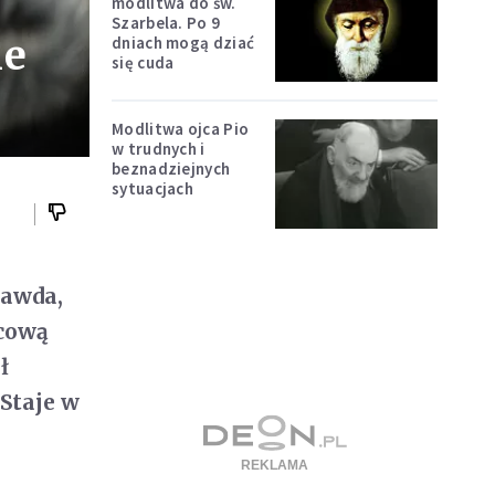
modlitwa do św.
Szarbela. Po 9
ie
dniach mogą dziać
się cuda
Modlitwa ojca Pio
w trudnych i
beznadziejnych
sytuacjach
rawda,
lcową
ł
Staje w