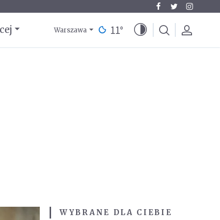
11
°
cej
Warszawa
WYBRANE DLA CIEBIE