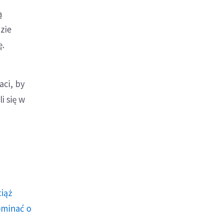
ą
zie
ę.
aci, by
i się w
ciąż
ominać o