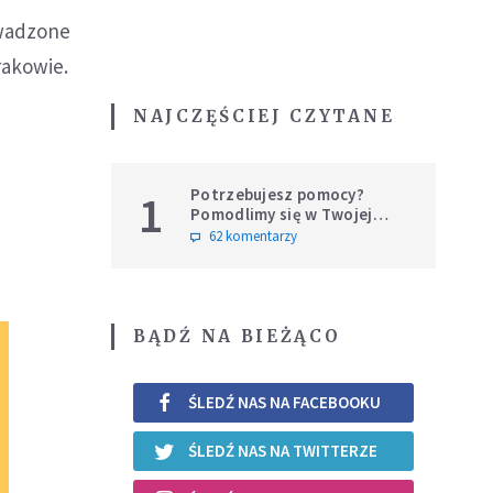
rowadzone
rakowie.
NAJCZĘŚCIEJ CZYTANE
Potrzebujesz pomocy?
1
Pomodlimy się w Twojej
intencji
62 komentarzy
BĄDŹ NA BIEŻĄCO
ŚLEDŹ NAS NA FACEBOOKU
ŚLEDŹ NAS NA TWITTERZE