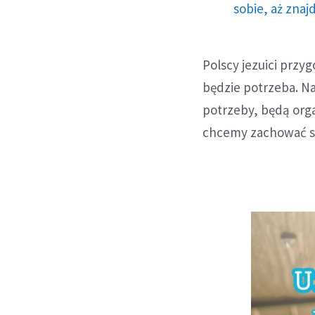
sobie, aż znaj
Polscy jezuici przy
będzie potrzeba. N
potrzeby, będą orga
chcemy zachować sp