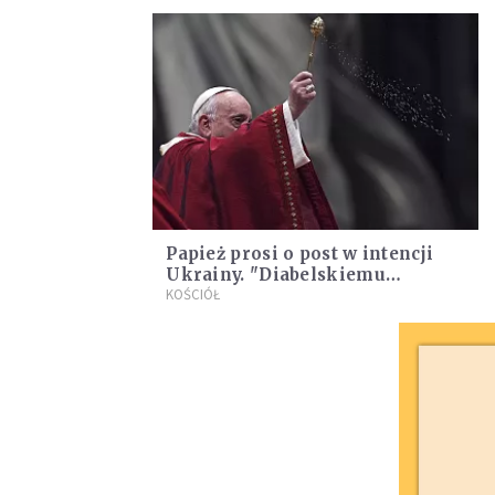
Papież prosi o post w intencji
Ukrainy. "Diabelskiemu
szaleństwu przemocy odpowiada
KOŚCIÓŁ
się orężem Boga: postem i
modlitwą"