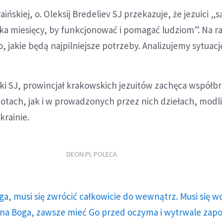
aińskiej, o. Oleksij Bredeliev SJ przekazuje, że jezuici „s
ka miesięcy, by funkcjonować i pomagać ludziom”. Na ra
, jakie będą najpilniejsze potrzeby. Analizujemy sytuacj
ki SJ, prowincjał krakowskich jezuitów zachęca współbr
ach, jak i w prowadzonych przez nich dziełach, modlil
krainie.
DEON.PL POLECA
ga, musi się zwrócić całkowicie do wewnątrz. Musi się w
a Boga, zawsze mieć Go przed oczyma i wytrwale zap