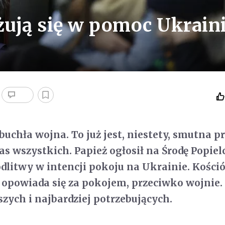
żują się w pomoc Ukrain
uchła wojna. To już jest, niestety, smutna p
as wszystkich. Papież ogłosił na Środę Popie
odlitwy w intencji pokoju na Ukrainie. Kośció
powiada się za pokojem, przeciwko wojnie. 
szych i najbardziej potrzebujących.