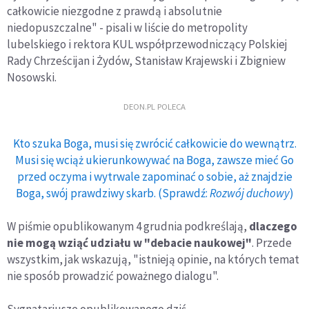
całkowicie niezgodne z prawdą i absolutnie
niedopuszczalne" - pisali w liście do metropolity
lubelskiego i rektora KUL współprzewodniczący Polskiej
Rady Chrześcijan i Żydów, Stanisław Krajewski i Zbigniew
Nosowski.
DEON.PL POLECA
Kto szuka Boga, musi się zwrócić całkowicie do wewnątrz.
Musi się wciąż ukierunkowywać na Boga, zawsze mieć Go
przed oczyma i wytrwale zapominać o sobie, aż znajdzie
Boga, swój prawdziwy skarb. (Sprawdź:
Rozwój duchowy
)
W piśmie opublikowanym 4 grudnia podkreślają,
dlaczego
nie mogą wziąć udziału w "debacie naukowej"
. Przede
wszystkim, jak wskazują, "istnieją opinie, na których temat
nie sposób prowadzić poważnego dialogu".
Sygnatariusze opublikowanego dziś