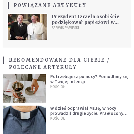
POWIĄZANE ARTYKUŁY
Prezydent Izraela osobiście
podziękował papieżowi w
imieniu całej społeczności
SERWIS PAPIESKI
żydowskiej
REKOMENDOWANE DLA CIEBIE /
POLECANE ARTYKUŁY
Potrzebujesz pomocy? Pomodlimy się
w Twojej intencji
KOŚCIÓŁ
W dzień odprawiał Mszę, w nocy
prowadził drugie życie. Przełożony
kazał mu opuścić zakon
KOŚCIÓŁ