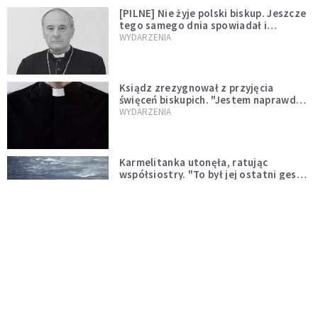
[PILNE] Nie żyje polski biskup. Jeszcze
tego samego dnia spowiadał i
sprawował Mszę świętą
WYDARZENIA
Ksiądz zrezygnował z przyjęcia
święceń biskupich. "Jestem naprawdę
niegodny"
WYDARZENIA
Karmelitanka utonęła, ratując
współsiostry. "To był jej ostatni gest
miłości"
WYDARZENIA
Śpiewający ksiądz podbija internet.
"Chcę go na swoim ślubie"
WYDARZENIA
[PILNE] Zmiany w archidiecezji