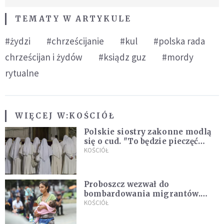
TEMATY W ARTYKULE
#żydzi
#chrześcijanie
#kul
#polska rada
chrześcijan i żydów
#ksiądz guz
#mordy
rytualne
WIĘCEJ W:
KOŚCIÓŁ
Polskie siostry zakonne modlą
się o cud. "To będzie pieczęć
Pana Boga dla naszej wiary"
KOŚCIÓŁ
Proboszcz wezwał do
bombardowania migrantów.
"Masowy ogień przeciwko
KOŚCIÓŁ
najeźdźcom!"