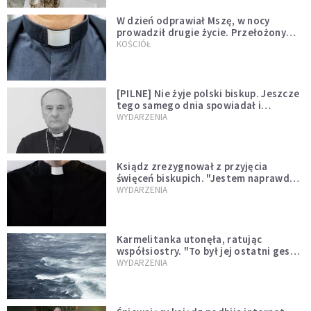
W dzień odprawiał Mszę, w nocy
prowadził drugie życie. Przełożony
kazał mu opuścić zakon
KOŚCIÓŁ
[PILNE] Nie żyje polski biskup. Jeszcze
tego samego dnia spowiadał i
sprawował Mszę świętą
WYDARZENIA
Ksiądz zrezygnował z przyjęcia
święceń biskupich. "Jestem naprawdę
niegodny"
WYDARZENIA
Karmelitanka utonęła, ratując
współsiostry. "To był jej ostatni gest
miłości"
WYDARZENIA