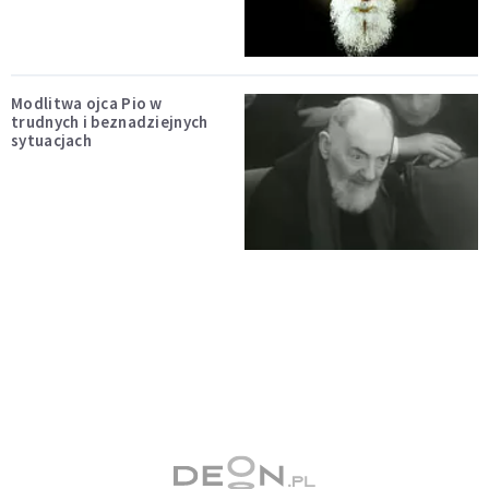
Modlitwa ojca Pio w
trudnych i beznadziejnych
sytuacjach