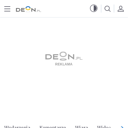
Przejdź do menu głównego
Przejdź do treści
Wydarzenia
Komentarze
Wiara
Wideo
Po 