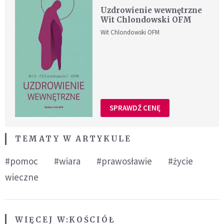
Uzdrowienie wewnętrzne
Wit Chlondowski OFM
Wit Chlondowski OFM
SPRAWDŹ CENĘ
TEMATY W ARTYKULE
#pomoc
#wiara
#prawosławie
#życie
wieczne
WIĘCEJ W:
KOŚCIÓŁ