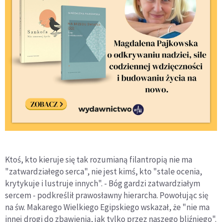
Ktoś, kto kieruje się tak rozumianą filantropią nie ma
"zatwardziałego serca", nie jest kimś, kto "stale ocenia,
krytykuje i lustruje innych". - Bóg gardzi zatwardziałym
sercem - podkreślił prawosławny hierarcha. Powołując się
na św. Makarego Wielkiego Egipskiego wskazał, że "nie ma
innej drogi do zbawienia, jak tylko przez naszego bliźniego".