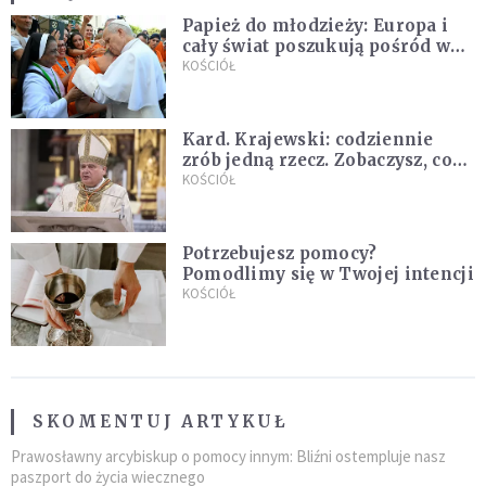
Papież do młodzieży: Europa i
cały świat poszukują pośród was
nowych świętych
KOŚCIÓŁ
Kard. Krajewski: codziennie
zrób jedną rzecz. Zobaczysz, co
stanie się z twoim życiem
KOŚCIÓŁ
Potrzebujesz pomocy?
Pomodlimy się w Twojej intencji
KOŚCIÓŁ
SKOMENTUJ ARTYKUŁ
Prawosławny arcybiskup o pomocy innym: Bliźni ostempluje nasz
paszport do życia wiecznego