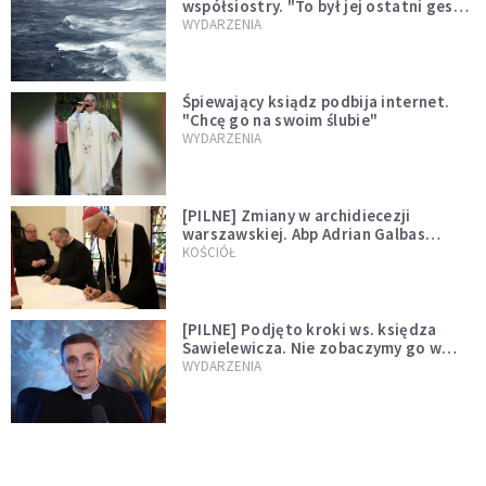
współsiostry. "To był jej ostatni gest
miłości"
WYDARZENIA
Śpiewający ksiądz podbija internet.
"Chcę go na swoim ślubie"
WYDARZENIA
[PILNE] Zmiany w archidiecezji
warszawskiej. Abp Adrian Galbas
wręczył dekrety nowym proboszczom
KOŚCIÓŁ
[PILNE] Podjęto kroki ws. księdza
Sawielewicza. Nie zobaczymy go w
mediach
WYDARZENIA