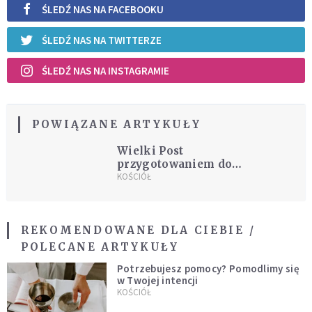
ŚLEDŹ NAS NA FACEBOOKU
ŚLEDŹ NAS NA TWITTERZE
ŚLEDŹ NAS NA INSTAGRAMIE
POWIĄZANE ARTYKUŁY
Wielki Post
przygotowaniem do
beatyfikacji
KOŚCIÓŁ
REKOMENDOWANE DLA CIEBIE /
POLECANE ARTYKUŁY
Potrzebujesz pomocy? Pomodlimy się
w Twojej intencji
KOŚCIÓŁ