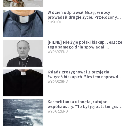
W dzień odprawiał Mszę, w nocy
prowadził drugie życie. Przełożony
kazał mu opuścić zakon
KOŚCIÓŁ
[PILNE] Nie żyje polski biskup. Jeszcze
tego samego dnia spowiadał i
sprawował Mszę świętą
WYDARZENIA
Ksiądz zrezygnował z przyjęcia
święceń biskupich. "Jestem naprawdę
niegodny"
WYDARZENIA
Karmelitanka utonęła, ratując
współsiostry. "To był jej ostatni gest
miłości"
WYDARZENIA