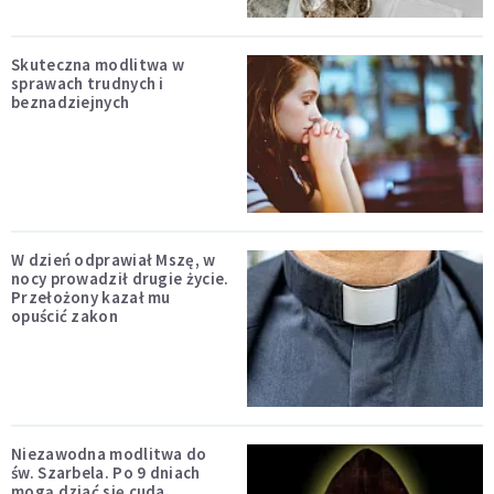
Skuteczna modlitwa w
sprawach trudnych i
beznadziejnych
W dzień odprawiał Mszę, w
nocy prowadził drugie życie.
Przełożony kazał mu
opuścić zakon
Niezawodna modlitwa do
św. Szarbela. Po 9 dniach
mogą dziać się cuda