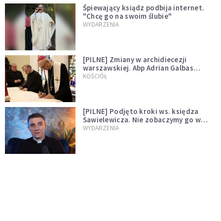
Śpiewający ksiądz podbija internet.
"Chcę go na swoim ślubie"
WYDARZENIA
[PILNE] Zmiany w archidiecezji
warszawskiej. Abp Adrian Galbas
wręczył dekrety nowym proboszczom
KOŚCIÓŁ
[PILNE] Podjęto kroki ws. księdza
Sawielewicza. Nie zobaczymy go w
mediach
WYDARZENIA