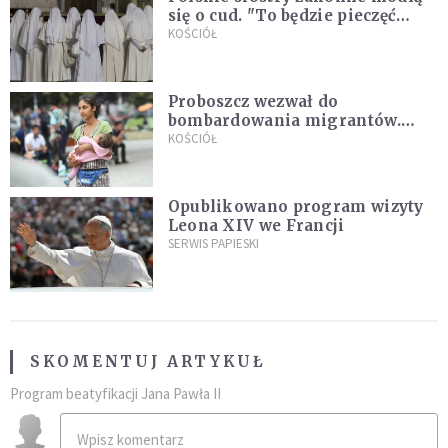
się o cud. "To będzie pieczęć
Pana Boga dla naszej wiary"
KOŚCIÓŁ
Proboszcz wezwał do
bombardowania migrantów.
"Masowy ogień przeciwko
KOŚCIÓŁ
najeźdźcom!"
Opublikowano program wizyty
Leona XIV we Francji
SERWIS PAPIESKI
SKOMENTUJ ARTYKUŁ
Program beatyfikacji Jana Pawła II