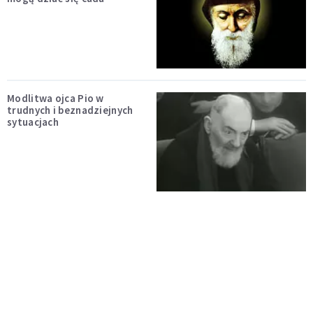
Modlitwa ojca Pio w
trudnych i beznadziejnych
sytuacjach