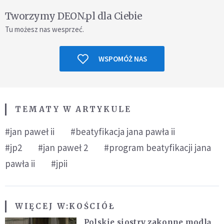
Tworzymy DEON.pl dla Ciebie
Tu możesz nas wesprzeć.
WSPOMÓŻ NAS
TEMATY W ARTYKULE
#jan paweł ii
#beatyfikacja jana pawła ii
#jp2
#jan paweł 2
#program beatyfikacji jana
pawła ii
#jpii
WIĘCEJ W:
KOŚCIÓŁ
Polskie siostry zakonne modlą