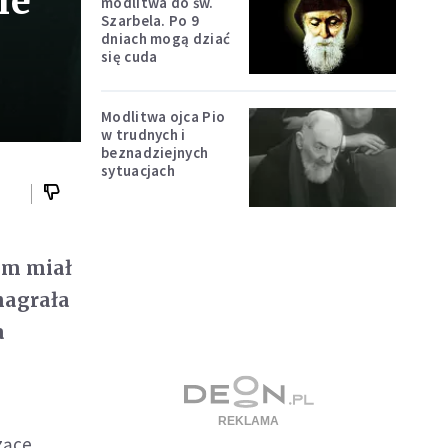
ie
modlitwa do św.
Szarbela. Po 9
dniach mogą dziać
się cuda
Modlitwa ojca Pio
w trudnych i
beznadziejnych
sytuacjach
im miał
nagrała
a
zące