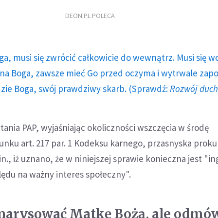
DEON.PL POLECA
ga, musi się zwrócić całkowicie do wewnątrz. Musi się w
a Boga, zawsze mieć Go przed oczyma i wytrwale zap
dzie Boga, swój prawdziwy skarb. (Sprawdź:
Rozwój duc
ania PAP, wyjaśniając okoliczności wszczęcia w środę
nku art. 217 par. 1 Kodeksu karnego, przasnyska proku
n., iż uznano, że w niniejszej sprawie konieczna jest "i
lędu na ważny interes społeczny".
narysować Matkę Bożą, ale odmów