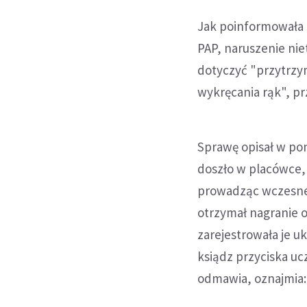
Jak poinformowała 
PAP, naruszenie nie
dotyczyć "przytrzym
wykręcania rąk", pr
Sprawę opisał w po
doszło w placówce, 
prowadząc wczesne 
otrzymał nagranie o
zarejestrowała je u
ksiądz przyciska uc
odmawia, oznajmia: 