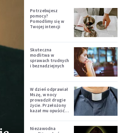
Potrzebujesz
pomocy?
Pomodlimy się w
Twojej intencji
Skuteczna
modlitwa w
sprawach trudnych
i beznadziejnych
W dzień odprawiał
Mszę, w nocy
prowadził drugie
życie. Przełożony
kazał mu opuścić
zakon
Niezawodna