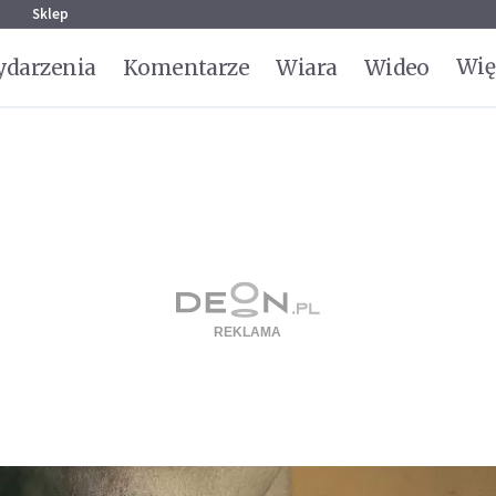
g
Sklep
Wię
darzenia
Komentarze
Wiara
Wideo