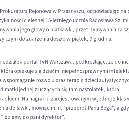
Prokuratura Rejonowa w Przasnyszu, odpowiadając na 
tykalności cielesnej 15-letniego ucznia Radosława Sz. mi
ywania jego głowy o blat ławki, przetrzymywania za szy
zy czym do zdarzenia doszło w piątek, 9 grudnia.
niedziałek portal TVN Warszawa, podkreślając, że do in
która opiekuje się dziećmi niepełnosprawnymi intelekt
wspomaganie rozwoju oraz terapię dzieci autystycznych
d matki jednej z uczących się tam nastolatek, która
kradkiem. Na nagraniu zarejestrowanym w jednej z klas w
znia do ławki, mówiąc m.in. "przeproś Pana Boga", a gdy
"idziemy do pani dyrektor".