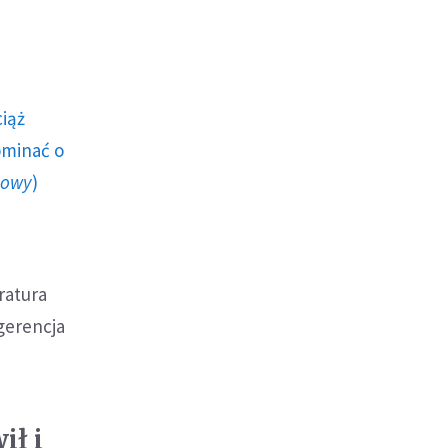
ciąż
ominać o
howy
)
ratura
ngerencja
ił i