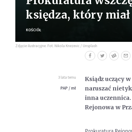
Prokuratura wszczę
księdza, który miał
KOŚCIÓŁ
Zdjęcie ilustracyjne. Fot. Nikola Knezevic / Unsplash
3 lata temu
Ksiądz uczący 
naruszać nietyk
PAP / mł
inna uczennica.
Rejonowa w Prz
Prokuratura Rejono