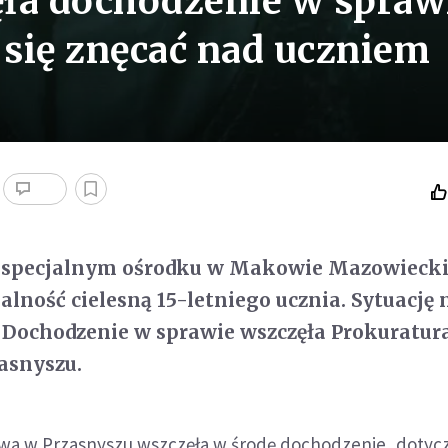
ła dochodzenie w spraw
 się znęcać nad uczniem
w specjalnym ośrodku w Makowie Mazowieck
alność cielesną 15-letniego ucznia. Sytuację 
 Dochodzenie w sprawie wszczęła Prokuratur
asnyszu.
wa w Przasnyszu wszczęła w środę dochodzenie, dotyc