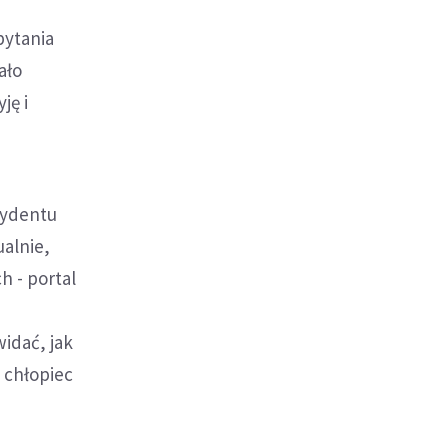
pytania
ało
ję i
cydentu
ualnie,
 - portal
idać, jak
 chłopiec