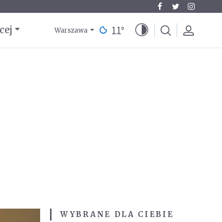
11
°
cej
Warszawa
WYBRANE DLA CIEBIE