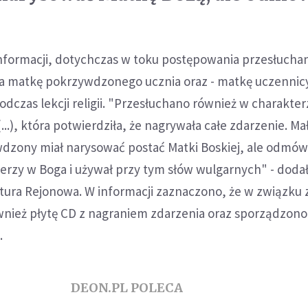
nformacji, dotychczas w toku postępowania przesłucha
a matkę pokrzywdzonego ucznia oraz - matkę uczennicy
odczas lekcji religii. "Przesłuchano również w charakte
..), która potwierdziła, że nagrywała całe zdarzenie. Ma
wdzony miał narysować postać Matki Boskiej, ale odmówi
ierzy w Boga i używał przy tym słów wulgarnych" - doda
tura Rejonowa. W informacji zaznaczono, że w związku
nież płytę CD z nagraniem zdarzenia oraz sporządzono
.
DEON.PL POLECA