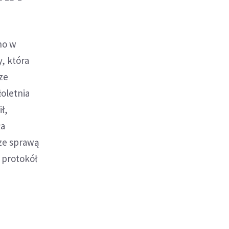
no w
, która
rze
łoletnia
ł,
ła
 ze sprawą
 protokół