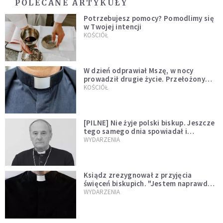
POLECANE ARTYKUŁY
Potrzebujesz pomocy? Pomodlimy się
w Twojej intencji
KOŚCIÓŁ
W dzień odprawiał Mszę, w nocy
prowadził drugie życie. Przełożony
kazał mu opuścić zakon
KOŚCIÓŁ
[PILNE] Nie żyje polski biskup. Jeszcze
tego samego dnia spowiadał i
sprawował Mszę świętą
WYDARZENIA
Ksiądz zrezygnował z przyjęcia
święceń biskupich. "Jestem naprawdę
niegodny"
WYDARZENIA