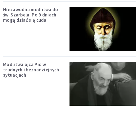
Niezawodna modlitwa do
św. Szarbela. Po 9 dniach
mogą dziać się cuda
Modlitwa ojca Pio w
trudnych i beznadziejnych
sytuacjach