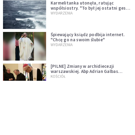
Karmelitanka utonęła, ratując
współsiostry. "To był jej ostatni gest
miłości"
WYDARZENIA
Śpiewający ksiądz podbija internet.
"Chcę go na swoim ślubie"
WYDARZENIA
[PILNE] Zmiany w archidiecezji
warszawskiej. Abp Adrian Galbas
wręczył dekrety nowym proboszczom
KOŚCIÓŁ
[PILNE] Podjęto kroki ws. księdza
Sawielewicza. Nie zobaczymy go w
mediach
WYDARZENIA