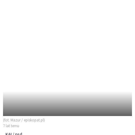
(fot. Mazur / episkopat.pl)
7 lat temu
KAI / psd