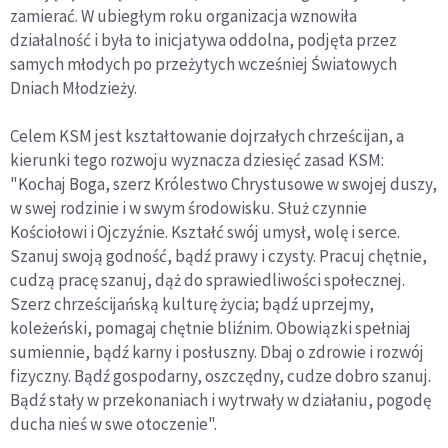
zamierać. W ubiegłym roku organizacja wznowiła
działalność i była to inicjatywa oddolna, podjęta przez
samych młodych po przeżytych wcześniej Światowych
Dniach Młodzieży.
Celem KSM jest kształtowanie dojrzałych chrześcijan, a
kierunki tego rozwoju wyznacza dziesięć zasad KSM:
"Kochaj Boga, szerz Królestwo Chrystusowe w swojej duszy,
w swej rodzinie i w swym środowisku. Służ czynnie
Kościołowi i Ojczyźnie. Kształć swój umysł, wolę i serce.
Szanuj swoją godność, bądź prawy i czysty. Pracuj chętnie,
cudzą pracę szanuj, dąż do sprawiedliwości społecznej.
Szerz chrześcijańską kulturę życia; bądź uprzejmy,
koleżeński, pomagaj chętnie bliźnim. Obowiązki spełniaj
sumiennie, bądź karny i posłuszny. Dbaj o zdrowie i rozwój
fizyczny. Bądź gospodarny, oszczędny, cudze dobro szanuj.
Bądź stały w przekonaniach i wytrwały w działaniu, pogodę
ducha nieś w swe otoczenie".