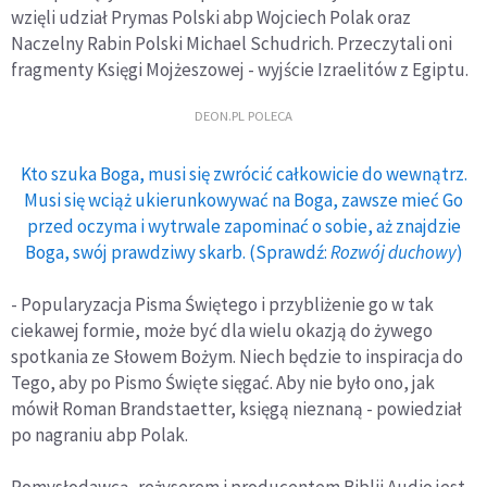
wzięli udział Prymas Polski abp Wojciech Polak oraz
Naczelny Rabin Polski Michael Schudrich. Przeczytali oni
fragmenty Księgi Mojżeszowej - wyjście Izraelitów z Egiptu.
DEON.PL POLECA
Kto szuka Boga, musi się zwrócić całkowicie do wewnątrz.
Musi się wciąż ukierunkowywać na Boga, zawsze mieć Go
przed oczyma i wytrwale zapominać o sobie, aż znajdzie
Boga, swój prawdziwy skarb. (Sprawdź:
Rozwój duchowy
)
- Popularyzacja Pisma Świętego i przybliżenie go w tak
ciekawej formie, może być dla wielu okazją do żywego
spotkania ze Słowem Bożym. Niech będzie to inspiracja do
Tego, aby po Pismo Święte sięgać. Aby nie było ono, jak
mówił Roman Brandstaetter, księgą nieznaną - powiedział
po nagraniu abp Polak.
Pomysłodawcą, reżyserem i producentem Biblii Audio jest