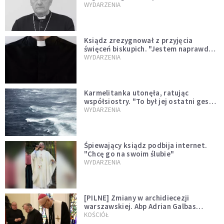
sprawował Mszę świętą
WYDARZENIA
Ksiądz zrezygnował z przyjęcia
święceń biskupich. "Jestem naprawdę
niegodny"
WYDARZENIA
Karmelitanka utonęła, ratując
współsiostry. "To był jej ostatni gest
miłości"
WYDARZENIA
Śpiewający ksiądz podbija internet.
"Chcę go na swoim ślubie"
WYDARZENIA
[PILNE] Zmiany w archidiecezji
warszawskiej. Abp Adrian Galbas
wręczył dekrety nowym proboszczom
KOŚCIÓŁ