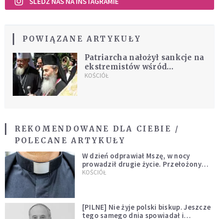
ŚLEDŹ NAS NA INSTAGRAMIE
POWIĄZANE ARTYKUŁY
Patriarcha nałożył sankcje na
ekstremistów wśród
duchownych
KOŚCIÓŁ
REKOMENDOWANE DLA CIEBIE /
POLECANE ARTYKUŁY
W dzień odprawiał Mszę, w nocy
prowadził drugie życie. Przełożony
kazał mu opuścić zakon
KOŚCIÓŁ
[PILNE] Nie żyje polski biskup. Jeszcze
tego samego dnia spowiadał i