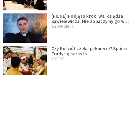
[PILNE] Podjęto kroki ws. księdza
Sawielewicza. Nie zobaczymy go w
mediach
WYDARZENIA
Czy Kościół czeka pęknięcie? Spór o
Tradycję narasta
KOŚCIÓŁ