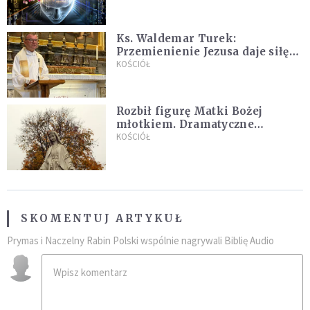
Ks. Waldemar Turek:
Przemienienie Jezusa daje siłę
do pokonywania przeciwności
KOŚCIÓŁ
Rozbił figurę Matki Bożej
młotkiem. Dramatyczne
nagranie w sieci
KOŚCIÓŁ
SKOMENTUJ ARTYKUŁ
Prymas i Naczelny Rabin Polski wspólnie nagrywali Biblię Audio