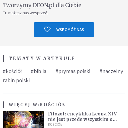
Tworzymy DEON.pl dla Ciebie
Tu możesz nas wesprzeć.
WSPOMÓŻ NAS
TEMATY W ARTYKULE
#kościół
#biblia
#prymas polski
#naczelny
rabin polski
WIĘCEJ W:
KOŚCIÓŁ
Filozof: encyklika Leona XIV
nie jest przede wszystkim o
sztucznej inteligencji
KOŚCIÓŁ