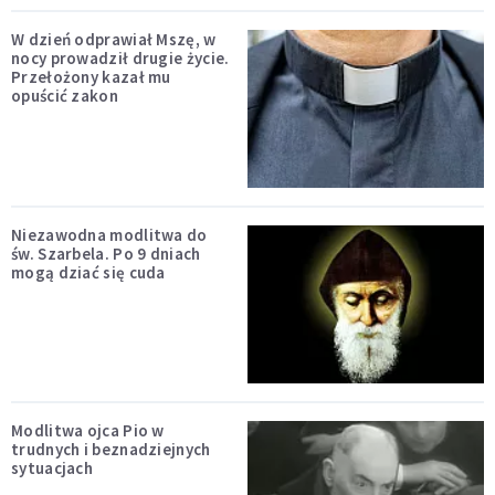
W dzień odprawiał Mszę, w
nocy prowadził drugie życie.
Przełożony kazał mu
opuścić zakon
Niezawodna modlitwa do
św. Szarbela. Po 9 dniach
mogą dziać się cuda
Modlitwa ojca Pio w
trudnych i beznadziejnych
sytuacjach