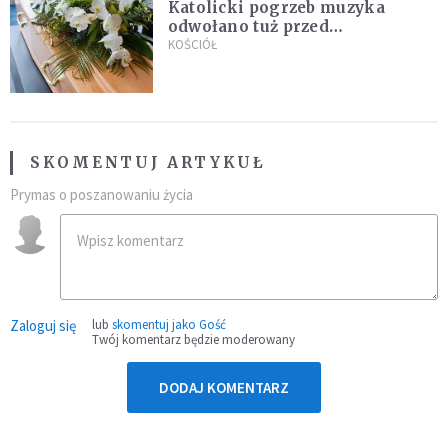
Katolicki pogrzeb muzyka
odwołano tuż przed
uroczystością. Powodem była
KOŚCIÓŁ
przynależność do masonerii
SKOMENTUJ ARTYKUŁ
Prymas o poszanowaniu życia
Zaloguj się
lub
skomentuj jako Gość
Twój komentarz będzie moderowany
DODAJ KOMENTARZ