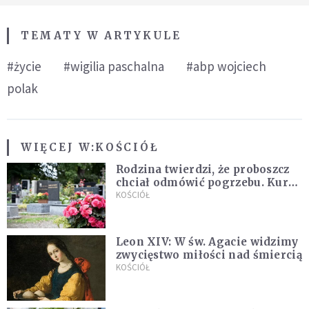
TEMATY W ARTYKULE
#życie
#wigilia paschalna
#abp wojciech
polak
WIĘCEJ W:
KOŚCIÓŁ
Rodzina twierdzi, że proboszcz
chciał odmówić pogrzebu. Kuria
zapowiada wyjaśnienia
KOŚCIÓŁ
Leon XIV: W św. Agacie widzimy
zwycięstwo miłości nad śmiercią
KOŚCIÓŁ