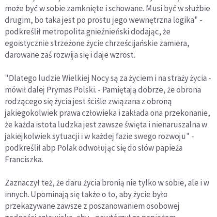
może być w sobie zamknięte i schowane. Musi być w służbie
drugim, bo taka jest po prostu jego wewnętrzna logika" -
podkreślił metropolita gnieźnieński dodając, że
egoistycznie strzeżone życie chrześcijańskie zamiera,
darowane zaś rozwija się i daje wzrost.
"Dlatego ludzie Wielkiej Nocy są za życiem i na straży życia -
mówił dalej Prymas Polski. - Pamiętają dobrze, że obrona
rodzącego się życia jest ściśle związana z obroną
jakiegokolwiek prawa człowieka i zakłada ona przekonanie,
że każda istota ludzka jest zawsze święta i nienaruszalna w
jakiejkolwiek sytuacji i w każdej fazie swego rozwoju" -
podkreślił abp Polak odwołując się do słów papieża
Franciszka.
Zaznaczył też, że daru życia bronią nie tylko w sobie, ale i w
innych. Upominają się także o to, aby życie było
przekazywane zawsze z poszanowaniem osobowej