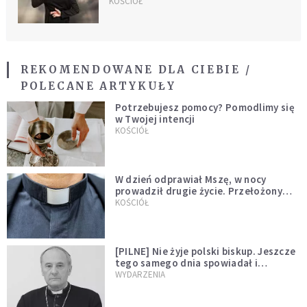
KOŚCIÓŁ
REKOMENDOWANE DLA CIEBIE /
POLECANE ARTYKUŁY
Potrzebujesz pomocy? Pomodlimy się
w Twojej intencji
KOŚCIÓŁ
W dzień odprawiał Mszę, w nocy
prowadził drugie życie. Przełożony
kazał mu opuścić zakon
KOŚCIÓŁ
[PILNE] Nie żyje polski biskup. Jeszcze
tego samego dnia spowiadał i
sprawował Mszę świętą
WYDARZENIA