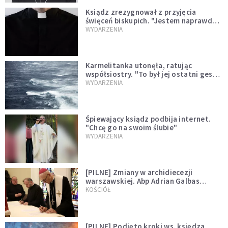
Ksiądz zrezygnował z przyjęcia
święceń biskupich. "Jestem naprawdę
niegodny"
WYDARZENIA
Karmelitanka utonęła, ratując
współsiostry. "To był jej ostatni gest
miłości"
WYDARZENIA
Śpiewający ksiądz podbija internet.
"Chcę go na swoim ślubie"
WYDARZENIA
[PILNE] Zmiany w archidiecezji
warszawskiej. Abp Adrian Galbas
wręczył dekrety nowym proboszczom
KOŚCIÓŁ
[PILNE] Podjęto kroki ws. księdza