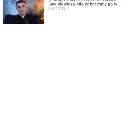
Sawielewicza. Nie zobaczymy go w
mediach
WYDARZENIA