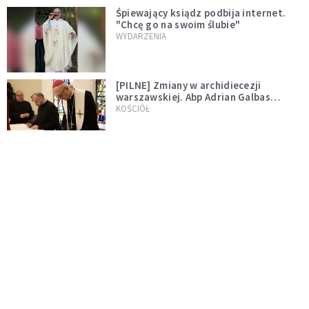
Śpiewający ksiądz podbija internet.
"Chcę go na swoim ślubie"
WYDARZENIA
[PILNE] Zmiany w archidiecezji
warszawskiej. Abp Adrian Galbas
wręczył dekrety nowym proboszczom
KOŚCIÓŁ
[PILNE] Podjęto kroki ws. księdza
Sawielewicza. Nie zobaczymy go w
mediach
WYDARZENIA