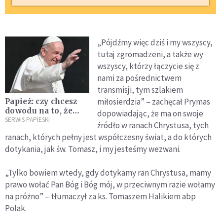
„Pójdźmy więc dziś i my wszyscy,
tutaj zgromadzeni, a także wy
wszyscy, którzy łączycie się z
nami za pośrednictwem
transmisji, tym szlakiem
miłosierdzia” – zachęcał Prymas
Papież: czy chcesz
dowodu na to, że
dopowiadając, że ma on swoje
Bóg dotknął
SERWIS PAPIESKI
źródło w ranach Chrystusa, tych
Twojego życia?
ranach, których pełny jest współczesny świat, a do których
dotykania, jak św. Tomasz, i my jesteśmy wezwani.
„Tylko bowiem wtedy, gdy dotykamy ran Chrystusa, mamy
prawo wołać Pan Bóg i Bóg mój, w przeciwnym razie wołamy
na próżno” – tłumaczył za ks. Tomaszem Halikiem abp
Polak.