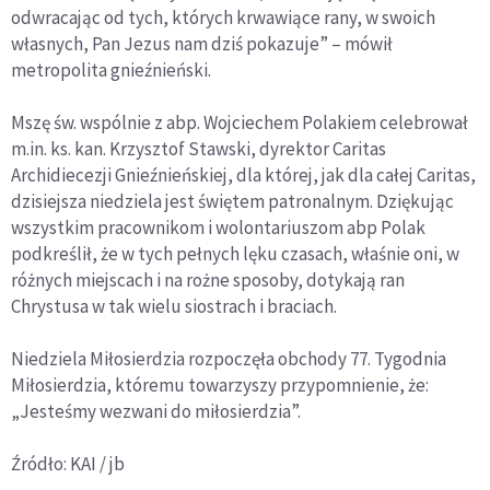
odwracając od tych, których krwawiące rany, w swoich
własnych, Pan Jezus nam dziś pokazuje” – mówił
metropolita gnieźnieński.
Mszę św. wspólnie z abp. Wojciechem Polakiem celebrował
m.in. ks. kan. Krzysztof Stawski, dyrektor Caritas
Archidiecezji Gnieźnieńskiej, dla której, jak dla całej Caritas,
dzisiejsza niedziela jest świętem patronalnym. Dziękując
wszystkim pracownikom i wolontariuszom abp Polak
podkreślił, że w tych pełnych lęku czasach, właśnie oni, w
różnych miejscach i na rożne sposoby, dotykają ran
Chrystusa w tak wielu siostrach i braciach.
Niedziela Miłosierdzia rozpoczęła obchody 77. Tygodnia
Miłosierdzia, któremu towarzyszy przypomnienie, że:
„Jesteśmy wezwani do miłosierdzia”.
Źródło: KAI / jb