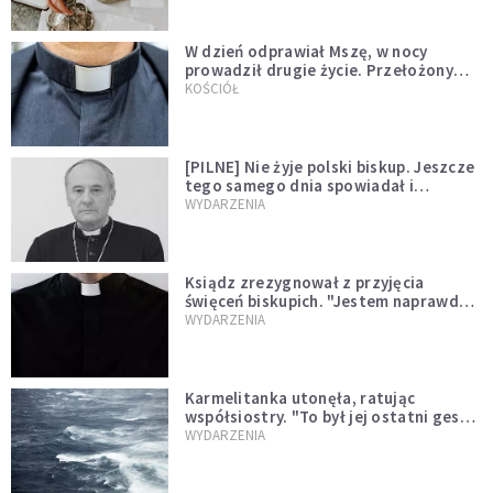
W dzień odprawiał Mszę, w nocy
prowadził drugie życie. Przełożony
kazał mu opuścić zakon
KOŚCIÓŁ
[PILNE] Nie żyje polski biskup. Jeszcze
tego samego dnia spowiadał i
sprawował Mszę świętą
WYDARZENIA
Ksiądz zrezygnował z przyjęcia
święceń biskupich. "Jestem naprawdę
niegodny"
WYDARZENIA
Karmelitanka utonęła, ratując
współsiostry. "To był jej ostatni gest
miłości"
WYDARZENIA