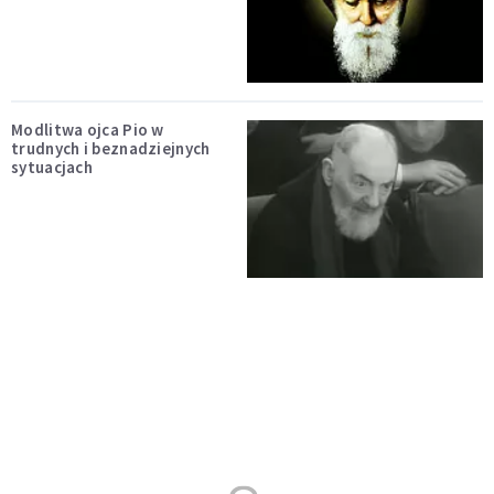
Modlitwa ojca Pio w
trudnych i beznadziejnych
sytuacjach