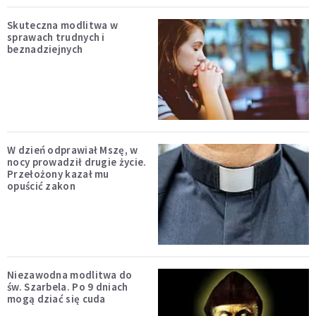
Skuteczna modlitwa w
sprawach trudnych i
beznadziejnych
W dzień odprawiał Mszę, w
nocy prowadził drugie życie.
Przełożony kazał mu
opuścić zakon
Niezawodna modlitwa do
św. Szarbela. Po 9 dniach
mogą dziać się cuda