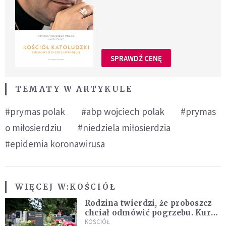
SPRAWDŹ CENĘ
TEMATY W ARTYKULE
#prymas polak
#abp wojciech polak
#prymas
o miłosierdziu
#niedziela miłosierdzia
#epidemia koronawirusa
WIĘCEJ W:
KOŚCIÓŁ
Rodzina twierdzi, że proboszcz
chciał odmówić pogrzebu. Kuria
zapowiada wyjaśnienia
KOŚCIÓŁ