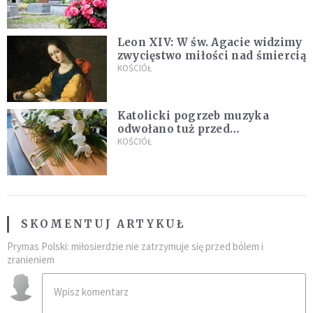
Leon XIV: W św. Agacie widzimy
zwycięstwo miłości nad śmiercią
KOŚCIÓŁ
Katolicki pogrzeb muzyka
odwołano tuż przed
uroczystością. Powodem była
KOŚCIÓŁ
przynależność do masonerii
SKOMENTUJ ARTYKUŁ
Prymas Polski: miłosierdzie nie zatrzymuje się przed bólem i
zranieniem