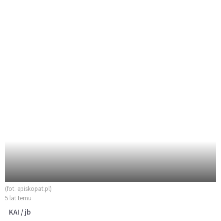
(fot. episkopat.pl)
5 lat temu
KAI / jb