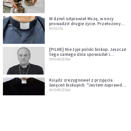
W dzień odprawiał Mszę, w nocy
prowadził drugie życie. Przełożony
kazał mu opuścić zakon
KOŚCIÓŁ
[PILNE] Nie żyje polski biskup. Jeszcze
tego samego dnia spowiadał i
sprawował Mszę świętą
WYDARZENIA
Ksiądz zrezygnował z przyjęcia
święceń biskupich. "Jestem naprawdę
niegodny"
WYDARZENIA
Karmelitanka utonęła, ratując
współsiostry. "To był jej ostatni gest
miłości"
WYDARZENIA