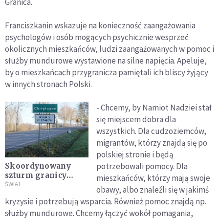
Granica.
Franciszkanin wskazuje na konieczność zaangażowania
psychologów i osób mogących psychicznie wesprzeć
okolicznych mieszkańców, ludzi zaangażowanych w pomoc i
służby mundurowe wystawione na silne napięcia. Apeluje,
by o mieszkańcach przygranicza pamiętali ich bliscy żyjący
w innych stronach Polski.
- Chcemy, by Namiot Nadziei stał
się miejscem dobra dla
wszystkich. Dla cudzoziemców,
migrantów, którzy znajdą się po
polskiej stronie i będą
potrzebowali pomocy. Dla
Skoordynowany
szturm granicy
mieszkańców, którzy mają swoje
przez migrantów to
ŚWIAT
obawy, albo znaleźli się w jakimś
dowód na fiasko
kryzysie i potrzebują wsparcia. Również pomoc znajdą np.
strategii
służby mundurowe. Chcemy łączyć wokół pomagania,
Łukaszenki