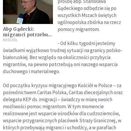
prośbę abp. Stanisława
Gądeckiego odbędzie się po
wszystkich Mszach świętych
ogólnopolska zbiórka na rzecz
pomocy migrantom.
Abp Gądecki:
migranci potrzebują
naszego wsparcia
KOŚCIÓŁ
- Od kilku tygodni jesteśmy
duchowego i
świadkami wyjątkowo trudnej sytuacji na granicy polsko-
materialnego
białoruskiej. Bez względu na okoliczności przybycia
migrantów, na pewno potrzebują oni naszego wsparcia
duchowego i materialnego.
Od początku kryzysu migracyjnego Kościół w Polsce – za
pośrednictwem Caritas Polska, Caritas diecezjalnych oraz
delegata KEP ds. imigracji – świadczy w miarę swoich
możliwości pomoc migrantom. W tym momencie
realizowane jest wsparcie ośrodków dla cudzoziemców,
wsparcie przygranicznych placówek Straży Granicznej, w
których przebywają migranci i uchodźcy, a w parafiach