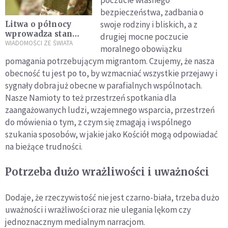
poczucie własnego
bezpieczeństwa, zadbania o
swoje rodziny i bliskich, a z
Litwa o północy
wprowadza stan
drugiej mocne poczucie
wyjątkowy przy
WIADOMOŚCI ZE ŚWIATA
moralnego obowiązku
granicy z Białorusią
pomagania potrzebującym migrantom. Czujemy, że nasza
obecność tu jest po to, by wzmacniać wszystkie przejawy i
sygnały dobra już obecne w parafialnych wspólnotach.
Nasze Namioty to też przestrzeń spotkania dla
zaangażowanych ludzi, wzajemnego wsparcia, przestrzeń
do mówienia o tym, z czym się zmagają i wspólnego
szukania sposobów, w jakie jako Kościół mogą odpowiadać
na bieżące trudności.
Potrzeba dużo wrażliwości i uważności
Dodaje, że rzeczywistość nie jest czarno-biała, trzeba dużo
uważności i wrażliwości oraz nie ulegania lękom czy
jednoznacznym medialnym narracjom.