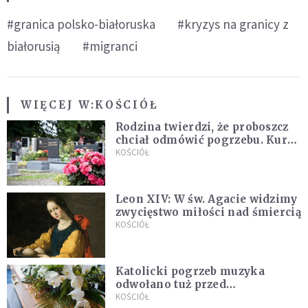
#granica polsko-białoruska
#kryzys na granicy z
białorusią
#migranci
WIĘCEJ W:
KOŚCIÓŁ
Rodzina twierdzi, że proboszcz
chciał odmówić pogrzebu. Kuria
zapowiada wyjaśnienia
KOŚCIÓŁ
Leon XIV: W św. Agacie widzimy
zwycięstwo miłości nad śmiercią
KOŚCIÓŁ
Katolicki pogrzeb muzyka
odwołano tuż przed
uroczystością. Powodem była
KOŚCIÓŁ