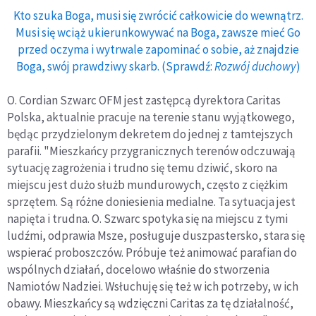
Kto szuka Boga, musi się zwrócić całkowicie do wewnątrz.
Musi się wciąż ukierunkowywać na Boga, zawsze mieć Go
przed oczyma i wytrwale zapominać o sobie, aż znajdzie
Boga, swój prawdziwy skarb. (Sprawdź:
Rozwój duchowy
)
O. Cordian Szwarc OFM jest zastępcą dyrektora Caritas
Polska, aktualnie pracuje na terenie stanu wyjątkowego,
będąc przydzielonym dekretem do jednej z tamtejszych
parafii. "Mieszkańcy przygranicznych terenów odczuwają
sytuację zagrożenia i trudno się temu dziwić, skoro na
miejscu jest dużo służb mundurowych, często z ciężkim
sprzętem. Są różne doniesienia medialne. Ta sytuacja jest
napięta i trudna. O. Szwarc spotyka się na miejscu z tymi
ludźmi, odprawia Msze, posługuje duszpastersko, stara się
wspierać proboszczów. Próbuje też animować parafian do
wspólnych działań, docelowo właśnie do stworzenia
Namiotów Nadziei. Wsłuchuję się też w ich potrzeby, w ich
obawy. Mieszkańcy są wdzięczni Caritas za tę działalność,