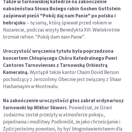
Także w tarnowskiej katedrze na zakończenie
nabożeństwa Słowa Bożego rabin Goshen Gottstein
zaśpiewał pieśń "Pokój daj nam Panie" po polsku i
hebrajsku
– tę samą, którą śpiewał przed rokiem w
Nazarecie, podczas wizyty Benedykta XVI. Wielokrotnie
brzmiał refren: "Pokój dam nam Panie".
Uroczystość wręczenia tytułu była poprzedzona
koncertem Chłopięcego Chóru Katedralnego Pueri
Cantores Tarnovienses z Tarnowską Orkiestrą
Kameralną.
Wystąpił także kantor Chaim Dovid Berson
pochodzący z Jerozolimy. Obecnie jest związany z Shaar
Hashamayim w Montrealu.
Na zakończenie uroczystości głos zabrał ordynariusz
tarnowski bp Wiktor Skworc
. Powiedział, że Dzień
Judaizmu został przeżyty w atmosferze pokoju,
pojednania i modlitwy. Podkreślił, że jako chrześcijanie i
Żydzi jesteśmy powołani, by być błogosławieństwem dla