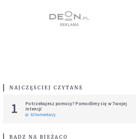
NAJCZĘŚCIEJ CZYTANE
1
Potrzebujesz pomocy? Pomodlimy się w Twojej
intencji
62 komentarzy
BĄDŹ NA BIEŻĄCO