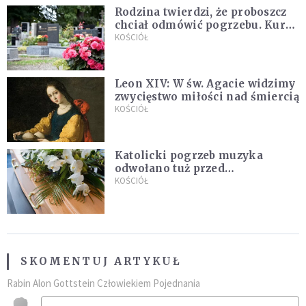
Rodzina twierdzi, że proboszcz
chciał odmówić pogrzebu. Kuria
zapowiada wyjaśnienia
KOŚCIÓŁ
Leon XIV: W św. Agacie widzimy
zwycięstwo miłości nad śmiercią
KOŚCIÓŁ
Katolicki pogrzeb muzyka
odwołano tuż przed
uroczystością. Powodem była
KOŚCIÓŁ
przynależność do masonerii
SKOMENTUJ ARTYKUŁ
Rabin Alon Gottstein Człowiekiem Pojednania