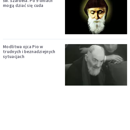
św. Szarbela. Po 9 dniach
mogą dziać się cuda
Modlitwa ojca Pio w
trudnych i beznadziejnych
sytuacjach