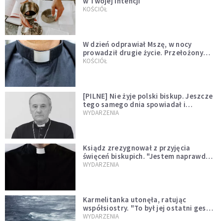
w Twojej intencji
KOŚCIÓŁ
W dzień odprawiał Mszę, w nocy
prowadził drugie życie. Przełożony
kazał mu opuścić zakon
KOŚCIÓŁ
[PILNE] Nie żyje polski biskup. Jeszcze
tego samego dnia spowiadał i
sprawował Mszę świętą
WYDARZENIA
Ksiądz zrezygnował z przyjęcia
święceń biskupich. "Jestem naprawdę
niegodny"
WYDARZENIA
Karmelitanka utonęła, ratując
współsiostry. "To był jej ostatni gest
miłości"
WYDARZENIA