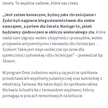
świata. To wspólne zadanie, które nas czeka.
„Jest zatem konieczne, byśmy jako chrześcijanie i
Żydzi byli najpierw błogosławieństwem dla siebie
nawzajem, a potem dla świata
.
Nastąpi to, jeżeli
będziemy zjednoczeni w obliczu wielorakiego zła
, które
nadal nam zagraża: wobec obojętności i przesądów, wobec
przejawów antysemityzmu i nienawiści do chrześcijan…
Szalom! Takie jest moje serdeczne życzenie dla
społeczności żydowskiej i dla chrześcijan” – powiedział bp
Skworc.
W program Dnia Judaizmu wpiszą się jeszcze spotkania
przedstawicieli wspólnoty judaistycznej oraz katolickiej z
młodzieżą Tarnowa. Ma także dojść do spotkania rabina
Michaela Schudricha z tarnowskimi więźniami, którzy
pomagają w pracach remontowych na kirkucie.