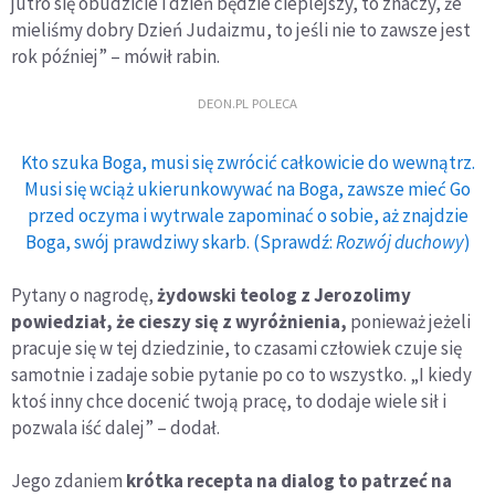
jutro się obudzicie i dzień będzie cieplejszy, to znaczy, że
mieliśmy dobry Dzień Judaizmu, to jeśli nie to zawsze jest
rok później” – mówił rabin.
DEON.PL POLECA
Kto szuka Boga, musi się zwrócić całkowicie do wewnątrz.
Musi się wciąż ukierunkowywać na Boga, zawsze mieć Go
przed oczyma i wytrwale zapominać o sobie, aż znajdzie
Boga, swój prawdziwy skarb. (Sprawdź:
Rozwój duchowy
)
Pytany o nagrodę,
żydowski teolog z Jerozolimy
powiedział, że cieszy się z wyróżnienia,
ponieważ jeżeli
pracuje się w tej dziedzinie, to czasami człowiek czuje się
samotnie i zadaje sobie pytanie po co to wszystko. „I kiedy
ktoś inny chce docenić twoją pracę, to dodaje wiele sił i
pozwala iść dalej” – dodał.
Jego zdaniem
krótka recepta na dialog to patrzeć na