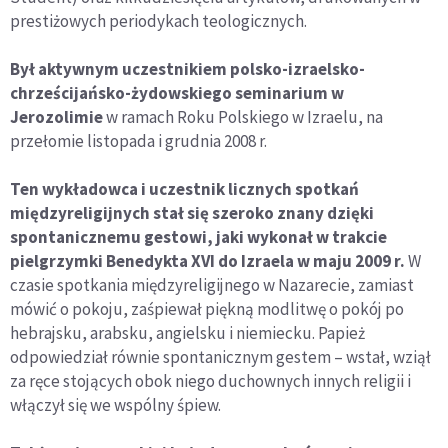
prestiżowych periodykach teologicznych.
Był aktywnym uczestnikiem polsko-izraelsko-
chrześcijańsko-żydowskiego seminarium w
Jerozolimie
w ramach Roku Polskiego w Izraelu, na
przełomie listopada i grudnia 2008 r.
Ten wykładowca i uczestnik licznych spotkań
międzyreligijnych stał się szeroko znany dzięki
spontanicznemu gestowi, jaki wykonał w trakcie
pielgrzymki Benedykta XVI do Izraela w maju 2009 r.
W
czasie spotkania międzyreligijnego w Nazarecie, zamiast
mówić o pokoju, zaśpiewał piękną modlitwę o pokój po
hebrajsku, arabsku, angielsku i niemiecku. Papież
odpowiedział równie spontanicznym gestem – wstał, wziął
za ręce stojących obok niego duchownych innych religii i
włączył się we wspólny śpiew.