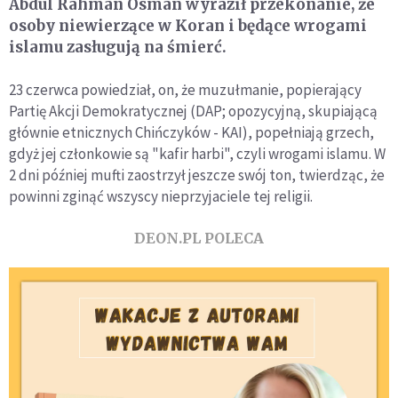
Abdul Rahman Osman wyraził przekonanie, że
osoby niewierzące w Koran i będące wrogami
islamu zasługują na śmierć.
23 czerwca powiedział, on, że muzułmanie, popierający
Partię Akcji Demokratycznej (DAP; opozycyjną, skupiającą
głównie etnicznych Chińczyków - KAI), popełniają grzech,
gdyż jej członkowie są "kafir harbi", czyli wrogami islamu. W
2 dni później mufti zaostrzył jeszcze swój ton, twierdząc, że
powinni zginąć wszyscy nieprzyjaciele tej religii.
DEON.PL POLECA