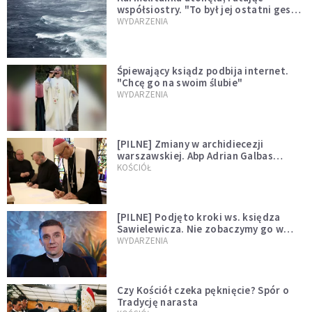
współsiostry. "To był jej ostatni gest
miłości"
WYDARZENIA
Śpiewający ksiądz podbija internet.
"Chcę go na swoim ślubie"
WYDARZENIA
[PILNE] Zmiany w archidiecezji
warszawskiej. Abp Adrian Galbas
wręczył dekrety nowym proboszczom
KOŚCIÓŁ
[PILNE] Podjęto kroki ws. księdza
Sawielewicza. Nie zobaczymy go w
mediach
WYDARZENIA
Czy Kościół czeka pęknięcie? Spór o
Tradycję narasta