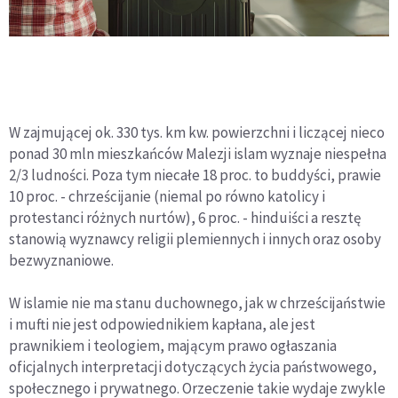
W zajmującej ok. 330 tys. km kw. powierzchni i liczącej nieco
ponad 30 mln mieszkańców Malezji islam wyznaje niespełna
2/3 ludności. Poza tym niecałe 18 proc. to buddyści, prawie
10 proc. - chrześcijanie (niemal po równo katolicy i
protestanci różnych nurtów), 6 proc. - hinduiści a resztę
stanowią wyznawcy religii plemiennych i innych oraz osoby
bezwyznaniowe.
W islamie nie ma stanu duchownego, jak w chrześcijaństwie
i mufti nie jest odpowiednikiem kapłana, ale jest
prawnikiem i teologiem, mającym prawo ogłaszania
oficjalnych interpretacji dotyczących życia państwowego,
społecznego i prywatnego. Orzeczenie takie wydaje zwykle