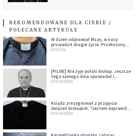
REKOMENDOWANE DLA CIEBIE /
POLECANE ARTYKUŁY
W dzień odprawiał Mszę, w nocy
prowadził drugie życie. Przełożony
kazał mu opuścić zakon
KOŚCIÓŁ
[PILNE] Nie żyje polski biskup. Jeszcze
tego samego dnia spowiadał i
sprawował Mszę świętą
WYDARZENIA
Ksiądz zrezygnował z przyjęcia
święceń biskupich. "Jestem naprawdę
niegodny"
WYDARZENIA
Karmelitanka utonęła, ratując