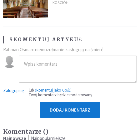
stanowczo reaguje
KOŚCIÓŁ
SKOMENTUJ ARTYKUŁ
Rahman Osman: niemuzułmanie zasługują na śmierć
Zaloguj się
lub
skomentuj jako Gość
Twój komentarz będzie moderowany
DODAJ KOMENTARZ
Komentarze (
)
Najnowsze
Najpopularniejsze