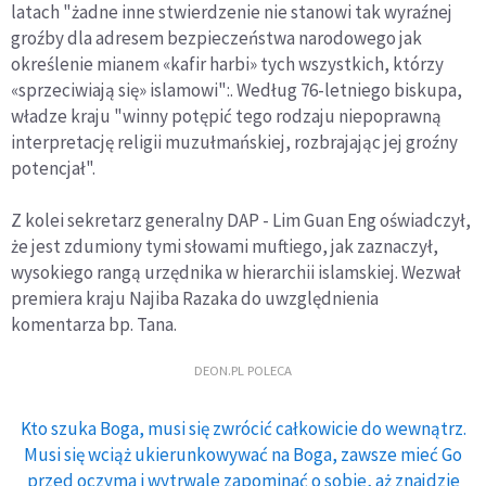
latach "żadne inne stwierdzenie nie stanowi tak wyraźnej
groźby dla adresem bezpieczeństwa narodowego jak
określenie mianem «kafir harbi» tych wszystkich, którzy
«sprzeciwiają się» islamowi":. Według 76-letniego biskupa,
władze kraju "winny potępić tego rodzaju niepoprawną
interpretację religii muzułmańskiej, rozbrajając jej groźny
potencjał".
Z kolei sekretarz generalny DAP - Lim Guan Eng oświadczył,
że jest zdumiony tymi słowami muftiego, jak zaznaczył,
wysokiego rangą urzędnika w hierarchii islamskiej. Wezwał
premiera kraju Najiba Razaka do uwzględnienia
komentarza bp. Tana.
DEON.PL POLECA
Kto szuka Boga, musi się zwrócić całkowicie do wewnątrz.
Musi się wciąż ukierunkowywać na Boga, zawsze mieć Go
przed oczyma i wytrwale zapominać o sobie, aż znajdzie