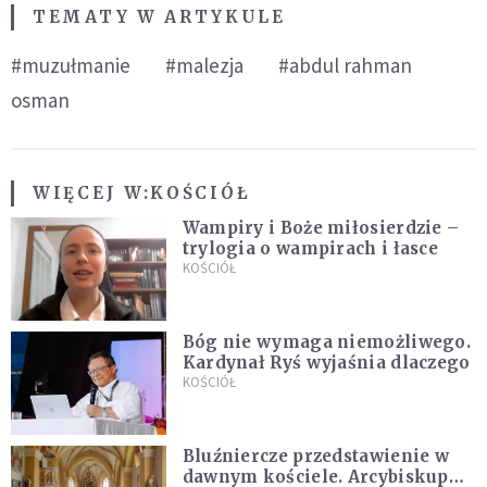
TEMATY W ARTYKULE
#muzułmanie
#malezja
#abdul rahman
osman
WIĘCEJ W:
KOŚCIÓŁ
Wampiry i Boże miłosierdzie –
trylogia o wampirach i łasce
KOŚCIÓŁ
Bóg nie wymaga niemożliwego.
Kardynał Ryś wyjaśnia dlaczego
KOŚCIÓŁ
Bluźniercze przedstawienie w
dawnym kościele. Arcybiskup