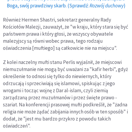
Boga, swój prawdziwy skarb. (Sprawdź:
Rozwój duchowy
)
Również Hermen Shastri, sekretarz generalny Rady
Kościołów Malezji, zauważył, że "w kraju, który stara się być
państwem prawa i który głosi, że wszyscy obywatele
malezyjscy są równi wobec prawa, tego rodzaju
oświadczenia [muftiego] są całkowicie nie na miejscu".
Z kolei naczelny mufti stanu Perlis wyjaśnił, że miejscowi
niemuzułmanie nie mogą być uważani za "kafir herbi", gdyż
określenie to odnosi się tylko do niewiernych, który
odrzucają i sprzeciwiają się islamowi, spiskując z jego
wrogami i tocząc wojnę z Dar al-islam, czyli ziemią
zarządzaną przez muzułmanów i przez święte prawo -
szariat. Na konferencji prasowej mufti podkreślił, że "żadna
religia nie może żądać zabijania innych osób w ten sposób" i
dodał, że "jest mu bardzo przykro z powodu takich
oświadczeń".