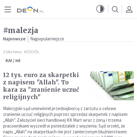
Przejdź do menu głównego
Przejdź do treści
#malezja
Najnowsze
Najpopularniejsze
2 lata temu
KOŚCIÓŁ
KAI / mł
12 tys. euro za skarpetki
z napisem "Allah". To
kara za "zranienie uczuć
religijnych"
Malezyjski sąd uniewinnił przedsiębiorcę z zarzutu o celowe
zranienie uczuć religijnych poprzez sprzedaż skarpetek z napisem
„Allah”. Założyciel sieci handlowej KK Mart wraz z żoną i trzema
pracownikami wyszedł w poniedziałek z więzienia. Sąd orzekł, że
napis „Allah” na skarpetkach nie jest zamierzonym bluźnierstwem.