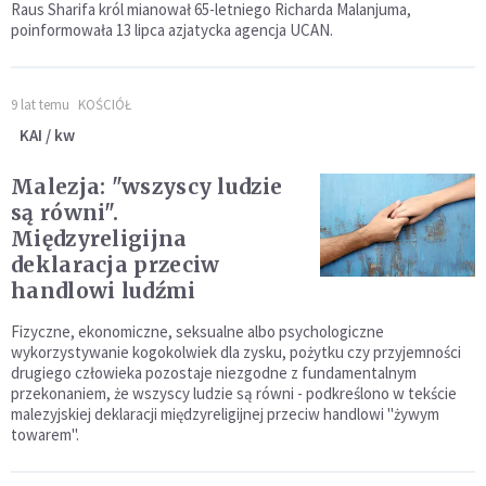
Raus Sharifa król mianował 65-letniego Richarda Malanjuma,
poinformowała 13 lipca azjatycka agencja UCAN.
9 lat temu
KOŚCIÓŁ
KAI / kw
Malezja: "wszyscy ludzie
są równi".
Międzyreligijna
deklaracja przeciw
handlowi ludźmi
Fizyczne, ekonomiczne, seksualne albo psychologiczne
wykorzystywanie kogokolwiek dla zysku, pożytku czy przyjemności
drugiego człowieka pozostaje niezgodne z fundamentalnym
przekonaniem, że wszyscy ludzie są równi - podkreślono w tekście
malezyjskiej deklaracji międzyreligijnej przeciw handlowi "żywym
towarem".