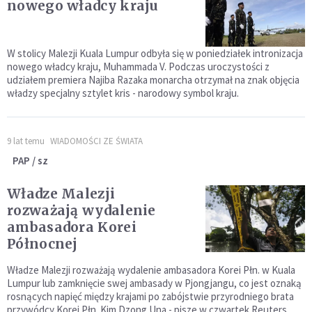
nowego władcy kraju
W stolicy Malezji Kuala Lumpur odbyła się w poniedziałek intronizacja
nowego władcy kraju, Muhammada V. Podczas uroczystości z
udziałem premiera Najiba Razaka monarcha otrzymał na znak objęcia
władzy specjalny sztylet kris - narodowy symbol kraju.
9 lat temu
WIADOMOŚCI ZE ŚWIATA
PAP / sz
Władze Malezji
rozważają wydalenie
ambasadora Korei
Północnej
Władze Malezji rozważają wydalenie ambasadora Korei Płn. w Kuala
Lumpur lub zamknięcie swej ambasady w Pjongjangu, co jest oznaką
rosnących napięć między krajami po zabójstwie przyrodniego brata
przywódcy Korei Płn. Kim Dzong Una - pisze w czwartek Reuters.