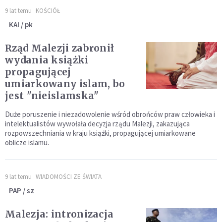
9 lat temu
KOŚCIÓŁ
KAI / pk
Rząd Malezji zabronił
wydania książki
propagującej
umiarkowany islam, bo
jest "nieislamska"
Duże poruszenie i niezadowolenie wśród obrońców praw człowieka i
intelektualistów wywołała decyzja rządu Malezji, zakazująca
rozpowszechniania w kraju książki, propagującej umiarkowane
oblicze islamu.
9 lat temu
WIADOMOŚCI ZE ŚWIATA
PAP / sz
Malezja: intronizacja