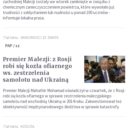
zachodniej Malezji zostały we wtorek zamknięte w związku z
chemicznym zanieczyszczeniem powietrza, które wywołało już
trudności z oddychaniem lub nudności u ponad 100 uczniów -
informuje lokalna prasa.
7 lat temu
WIADOMOŚCI ZE ŚWIATA
PAP / sz
Premier Malezji: z Rosji
robi się kozła ofiarnego
ws. zestrzelenia
samolotu nad Ukrainą
Premier Malezji Mahathir Mohamad oświadczył w czwartek, że z Rosji
robi się kozła ofiarnego w sprawie zestrzelenia malezyjskiego
samolotu nad wschodnią Ukrainą w 2014 roku. Zakwestionował też
obiektywność międzynarodowego śledztwa w sprawie katastrofy.
7 lat temu
KOŚCIÓŁ