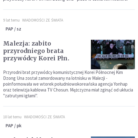
9 lat temu
WIADOMOŚCI ZE ŚWIATA
PAP / sz
Malezja: zabito
przyrodniego brata
przywódcy Korei Płn.
Przyrodni brat przywódcy komunistycznej Korei Północnej Kim
Dzong Una został zamordowany na lotnisku w Malezji -
poinformowała we wtorek południowokoreańska agencja Yonhap
oraz telewizja kablowa TV Chosun. Mężczyzna miał zginąć od ukłucia
"zatrutymi igłami".
10 lat temu
WIADOMOŚCI ZE ŚWIATA
PAP / pk