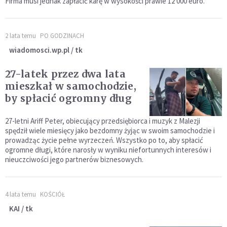
Firma musi jednak zapłacić karę w wysokości prawie 12 000 euro.
2 lata temu
PO GODZINACH
wiadomosci.wp.pl / tk
27-latek przez dwa lata
mieszkał w samochodzie,
by spłacić ogromny dług
27-letni Ariff Peter, obiecujący przedsiębiorca i muzyk z Malezji
spędził wiele miesięcy jako bezdomny żyjąc w swoim samochodzie i
prowadząc życie pełne wyrzeczeń. Wszystko po to, aby spłacić
ogromne długi, które narosły w wyniku niefortunnych interesów i
nieuczciwości jego partnerów biznesowych.
4 lata temu
KOŚCIÓŁ
KAI / tk