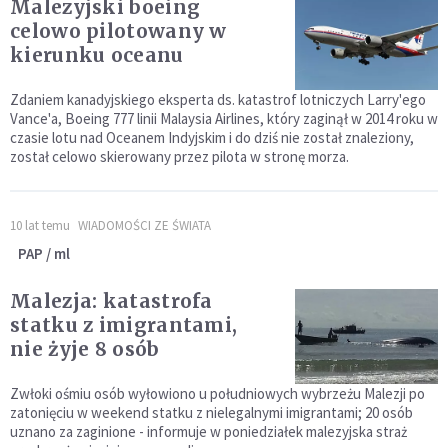
Malezyjski boeing
celowo pilotowany w
kierunku oceanu
Zdaniem kanadyjskiego eksperta ds. katastrof lotniczych Larry'ego
Vance'a, Boeing 777 linii Malaysia Airlines, który zaginął w 2014 roku w
czasie lotu nad Oceanem Indyjskim i do dziś nie został znaleziony,
został celowo skierowany przez pilota w stronę morza.
10 lat temu
WIADOMOŚCI ZE ŚWIATA
PAP / ml
Malezja: katastrofa
statku z imigrantami,
nie żyje 8 osób
Zwłoki ośmiu osób wyłowiono u południowych wybrzeżu Malezji po
zatonięciu w weekend statku z nielegalnymi imigrantami; 20 osób
uznano za zaginione - informuje w poniedziałek malezyjska straż