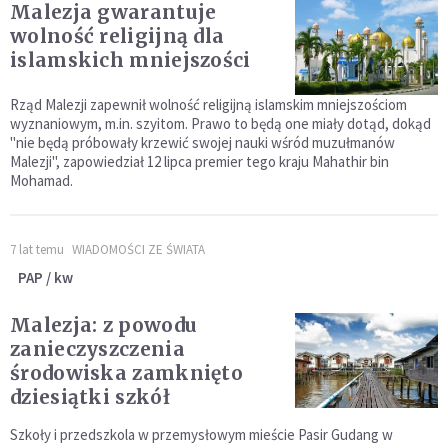
Malezja gwarantuje
wolność religijną dla
islamskich mniejszości
Rząd Malezji zapewnił wolność religijną islamskim mniejszościom
wyznaniowym, m.in. szyitom. Prawo to będą one miały dotąd, dokąd
"nie będą próbowały krzewić swojej nauki wśród muzułmanów
Malezji", zapowiedział 12 lipca premier tego kraju Mahathir bin
Mohamad.
7 lat temu
WIADOMOŚCI ZE ŚWIATA
PAP / kw
Malezja: z powodu
zanieczyszczenia
środowiska zamknięto
dziesiątki szkół
Szkoły i przedszkola w przemysłowym mieście Pasir Gudang w