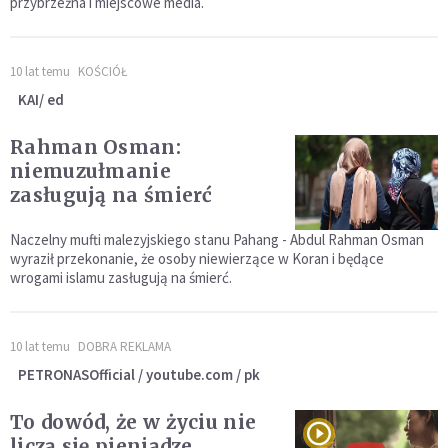
przybrzeżna i miejscowe media.
10 lat temu
KOŚCIÓŁ
KAI/ ed
Rahman Osman:
niemuzułmanie
zasługują na śmierć
Naczelny mufti malezyjskiego stanu Pahang - Abdul Rahman Osman
wyraził przekonanie, że osoby niewierzące w Koran i będące
wrogami islamu zasługują na śmierć.
10 lat temu
DOBRA REKLAMA
PETRONASOfficial / youtube.com / pk
To dowód, że w życiu nie
liczą się pieniądze