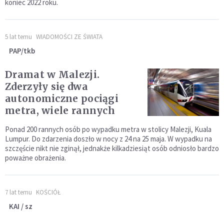
koniec 2022 roku.
5 lat temu
WIADOMOŚCI ZE ŚWIATA
PAP/tkb
Dramat w Malezji.
Zderzyły się dwa
autonomiczne pociągi
metra, wiele rannych
Ponad 200 rannych osób po wypadku metra w stolicy Malezji, Kuala
Lumpur. Do zdarzenia doszło w nocy z 24 na 25 maja. W wypadku na
szczęście nikt nie zginął, jednakże kilkadziesiąt osób odniosło bardzo
poważne obrażenia.
7 lat temu
KOŚCIÓŁ
KAI / sz