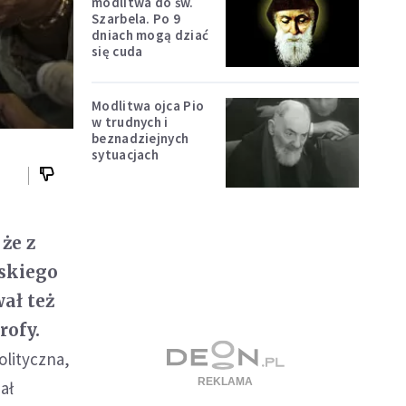
modlitwa do św.
Szarbela. Po 9
dniach mogą dziać
się cuda
Modlitwa ojca Pio
w trudnych i
beznadziejnych
sytuacjach
że z
jskiego
ał też
rofy.
olityczna,
ał