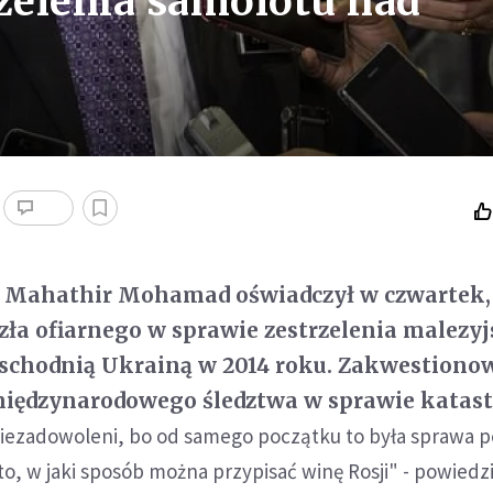
rzelenia samolotu nad
i Mahathir Mohamad oświadczył w czwartek, 
kozła ofiarnego w sprawie zestrzelenia malezy
schodnią Ukrainą w 2014 roku. Zakwestionow
iędzynarodowego śledztwa w sprawie katast
iezadowoleni, bo od samego początku to była sprawa p
to, w jaki sposób można przypisać winę Rosji" - powiedzi