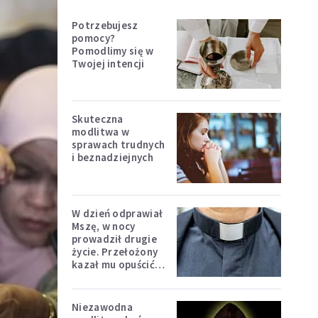
Potrzebujesz
pomocy?
Pomodlimy się w
Twojej intencji
Skuteczna
modlitwa w
sprawach trudnych
i beznadziejnych
W dzień odprawiał
Mszę, w nocy
prowadził drugie
życie. Przełożony
kazał mu opuścić
zakon
Niezawodna