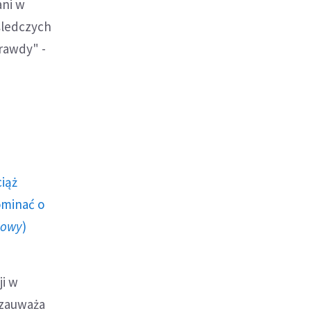
ani w
śledczych
rawdy" -
ciąż
ominać o
howy
)
ji w
 zauważa