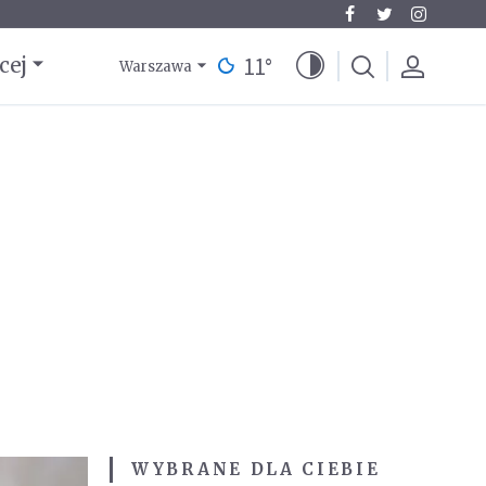
11
°
cej
Warszawa
WYBRANE DLA CIEBIE