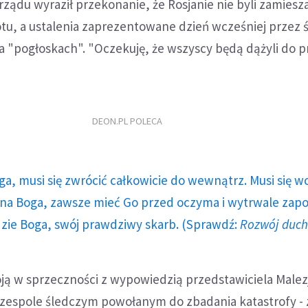
rządu wyraził przekonanie, że Rosjanie nie byli zamiesz
otu, a ustalenia zaprezentowane dzień wcześniej przez 
a "pogłoskach". "Oczekuję, że wszyscy będą dążyli do p
DEON.PL POLECA
ga, musi się zwrócić całkowicie do wewnątrz. Musi się w
a Boga, zawsze mieć Go przed oczyma i wytrwale zap
dzie Boga, swój prawdziwy skarb. (Sprawdź:
Rozwój duc
ją w sprzeczności z wypowiedzią przedstawiciela Malez
espole śledczym powołanym do zbadania katastrofy -