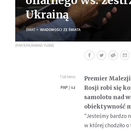
ofiarnego ws. zest
Ukrainą
ŚWIAT
WIADOMOŚCI ZE ŚWIATA
(PAP/EPA/AHMAD YUSNI)
7 lat temu
Premier Malezj
Rosji robi się 
PAP / sz
samolotu nad w
obiektywność m
"Jesteśmy bardzo n
w której chodziło o 