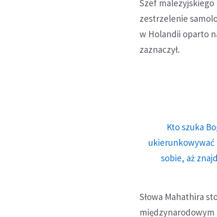
Szef malezyjskiego 
zestrzelenie samol
w Holandii oparto n
zaznaczył.
Kto szuka Bo
ukierunkowywać n
sobie, aż znaj
Słowa Mahathira sto
międzynarodowym z