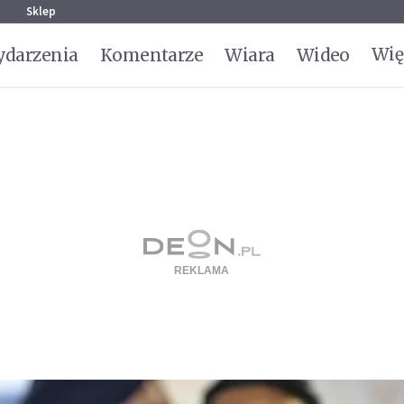
g
Sklep
Wię
darzenia
Komentarze
Wiara
Wideo