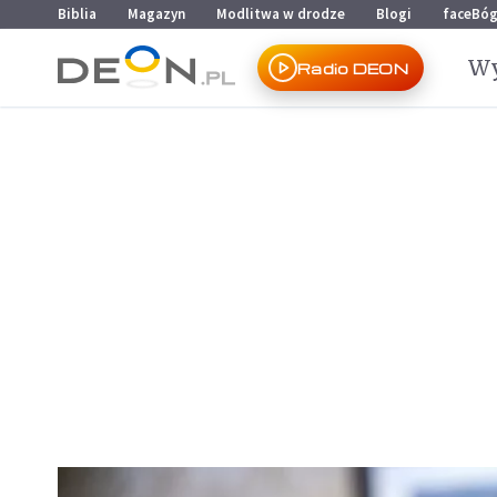
Przejdź do menu głównego
Przejdź do treści
Biblia
Magazyn
Modlitwa w drodze
Blogi
faceBó
Wy
Radio DEON