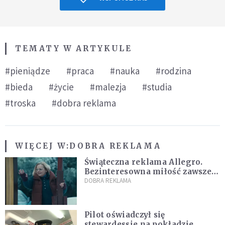
TEMATY W ARTYKULE
#pieniądze
#praca
#nauka
#rodzina
#bieda
#życie
#malezja
#studia
#troska
#dobra reklama
WIĘCEJ W:
DOBRA REKLAMA
Świąteczna reklama Allegro.
Bezinteresowna miłość zawsze
do nas powraca
DOBRA REKLAMA
Pilot oświadczył się
stewardessie na pokładzie