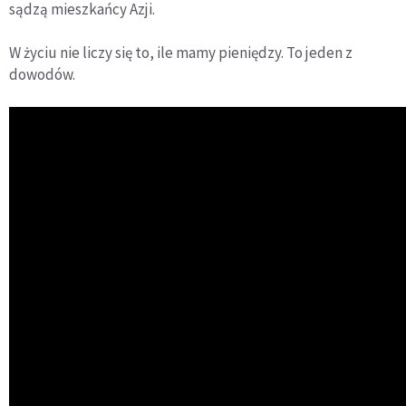
sądzą mieszkańcy Azji.
W życiu nie liczy się to, ile mamy pieniędzy. To jeden z
dowodów.