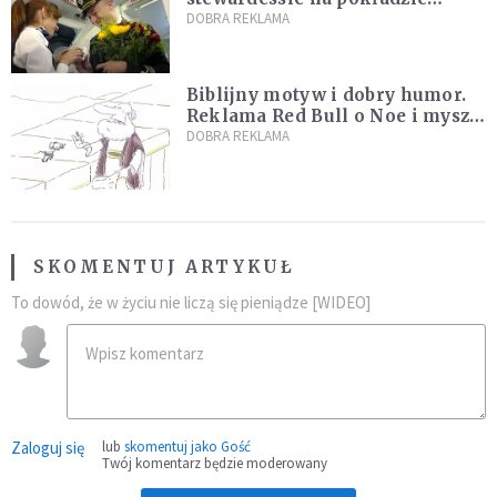
samolotu PLL LOT [WIDEO]
DOBRA REKLAMA
Biblijny motyw i dobry humor.
Reklama Red Bull o Noe i myszy
rozbawi cię do łez! [WIDEO]
DOBRA REKLAMA
SKOMENTUJ ARTYKUŁ
To dowód, że w życiu nie liczą się pieniądze [WIDEO]
Zaloguj się
lub
skomentuj jako Gość
Twój komentarz będzie moderowany