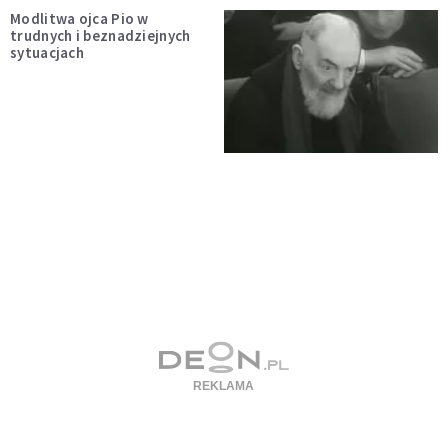
Modlitwa ojca Pio w
trudnych i beznadziejnych
sytuacjach