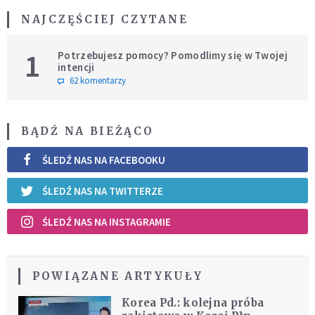
NAJCZĘŚCIEJ CZYTANE
1
Potrzebujesz pomocy? Pomodlimy się w Twojej
intencji
62 komentarzy
BĄDŹ NA BIEŻĄCO
ŚLEDŹ NAS NA FACEBOOKU
ŚLEDŹ NAS NA TWITTERZE
ŚLEDŹ NAS NA INSTAGRAMIE
POWIĄZANE ARTYKUŁY
Korea Pd.: kolejna próba