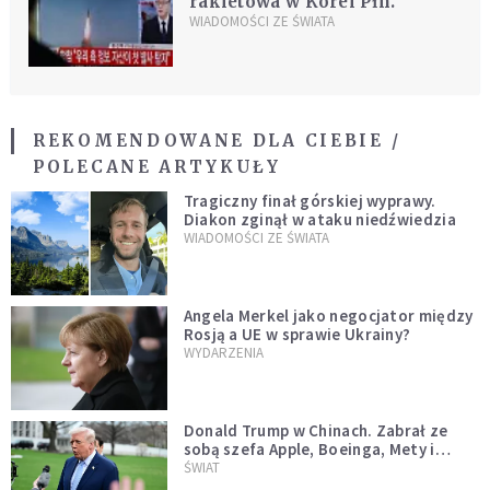
rakietowa w Korei Płn.
WIADOMOŚCI ZE ŚWIATA
REKOMENDOWANE DLA CIEBIE /
POLECANE ARTYKUŁY
Tragiczny finał górskiej wyprawy.
Diakon zginął w ataku niedźwiedzia
WIADOMOŚCI ZE ŚWIATA
Angela Merkel jako negocjator między
Rosją a UE w sprawie Ukrainy?
WYDARZENIA
Donald Trump w Chinach. Zabrał ze
sobą szefa Apple, Boeinga, Mety i
Muska
ŚWIAT