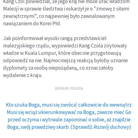
Kang Czol powiedział, że jego kraj nie może ufać władzom
Malezji w sprawie śledztwa i oskarżył je o "zmowę z siłami
zewnętrznymi", co najpewniej było zawoalowanym
nawiązaniem do Korei Płd.
Jak poinformował wysoki rangą przedstawiciel
malezyjskiego rządu, wypowiedzi Kang Czola zirytowały
władze w Kuala Lumpur, które obecnie przygotowują
odpowiedź na nie. Najmocniejszą reakcją byłoby uznanie
dyplomaty za osobę niepożądaną, co oznaczałoby
wydalenie z kraju.
DEON.PL POLECA
Kto szuka Boga, musi się zwrócić całkowicie do wewnątrz.
Musi się wciąż ukierunkowywać na Boga, zawsze mieć Go
przed oczyma i wytrwale zapominać o sobie, aż znajdzie
Boga, swój prawdziwy skarb. (Sprawdź:
Rozwój duchowy
)