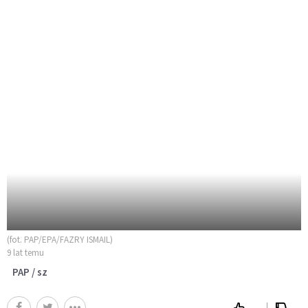
(fot. PAP/EPA/FAZRY ISMAIL)
9 lat temu
PAP / sz