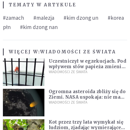
TEMATY W ARTYKULE
#zamach
#malezja
#kim dzong un
#korea
płn
#kim dzong nan
WIĘCEJ W:
WIADOMOŚCI ZE ŚWIATA
Uczestniczył w egzekucjach. Pod
wpływem słów papieża zmienił
zdanie
WIADOMOŚCI ZE ŚWIATA
Ogromna asteroida zbliży się do
Ziemi. NASA uspokaja: nie ma
zagrożenia
WIADOMOŚCI ZE ŚWIATA
Kot przez trzy lata wymykał się
ludziom, zjadając wymierające