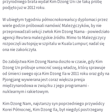
przyrodniego brata wydał Kim Dzong Un i że taką próbę
podjęto już w 2012 roku.
W ubiegłym tygodniu północnokoreańscy dyplomaci przez
wiele godzin próbowali namówić Malezyjczyków, by nie
przeprowadzali sekcji zwłok Kim Dzong Nama - powiedziało
agencji Reutera malezyjskie źródło. Mimo to Malezyjczycy
rozpoczęli autopsję w szpitalu w Kuala Lumpur; nadal się
ona nie zakończyła.
Do zabójstwa Kim Dzong Nama doszło w czasie, gdy Kim
Dzong Un próbuje umocnić swoją władzę, którą sprawuje
od śmierci swego ojca Kim Dzong Ila w 2011 roku oraz gdy na
Pjongjang wywierana jest coraz większa presja
międzynarodowa w związku z jego programami -
nuklearnym i rakietowym.
Kim Dzong Nam, najstarszy syn poprzedniego przywódcy
Korei Północnej, Kim Dzong Ila, był niegdyś postrzegany