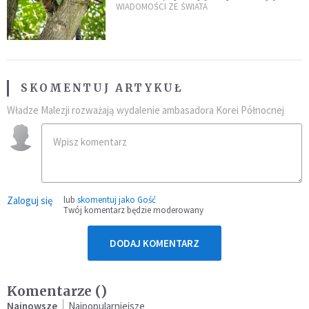
kaczki. W końcu popełnił
WIADOMOŚCI ZE ŚWIATA
fatalny błąd
SKOMENTUJ ARTYKUŁ
Władze Malezji rozważają wydalenie ambasadora Korei Północnej
Zaloguj się
lub
skomentuj jako Gość
Twój komentarz będzie moderowany
DODAJ KOMENTARZ
Komentarze (
)
Najnowsze
Najpopularniejsze