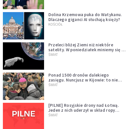
Dolina Krzemowa puka do Watykanu.
Dlaczego giganci AI słuchają księży?
KOŚCIÓŁ
Przeleci bliżej Ziemi niż niektóre
satelity. W poniedziałek miniemy się z
asteroidą, która poprzedzi znacznie
ŚWIAT
większego "gościa"
Ponad 1500 dronów dalekiego
zasięgu. Nuncjusz w Kijowie: to nie
wygląda na wolę zakończenia wojny
ŚWIAT
[PILNE] Rosyjskie drony nad Łotwą.
Jeden z nich uderzył w skład ropy
naftowej
ŚWIAT