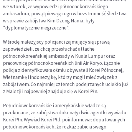
we wtorek, że wypowiedzi północnokoreańskiego
ambasadora, powątpiewającego w bezstronność śledztwa
w sprawie zabójstwa Kim Dzong Nama, były
"dyplomatycznie niegrzeczne".
W środę malezyjscy policjanci zajmujący się sprawą
zapowiedzieli, że chcą przesłuchać attache
północnokoreańskiej ambasady w Kuala Lumpur oraz
pracownicę północnokoreańskich linii Air Koryo. Łącznie
policja zidentyfikowała ośmiu obywateli Korei Północnej,
Wietnamkę i Indonezyjkę, którzy mogli mieć związek z
zabójstwem. Co najmniej czterech podejrzanych uciekło już
z Malezji i najpewniej znajduje się w Korei Płn.
Południowokoreańskie i amerykańskie władze są
przekonane, że zabójstwa dokonały dwie agentki wywiadu
Korei Płn. Wywiad Korei Płd. poinformował deputowanych
południowokoreańskich, że rozkaz zabicia swego