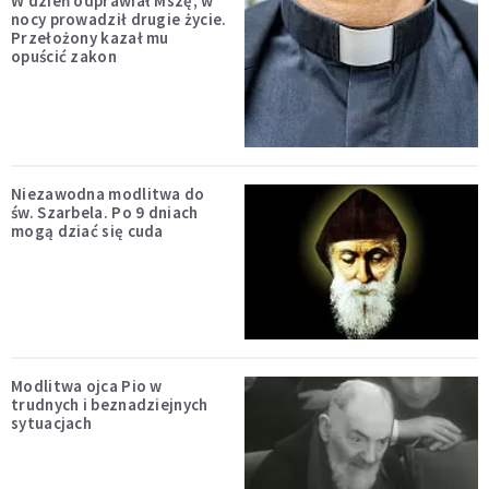
W dzień odprawiał Mszę, w
nocy prowadził drugie życie.
Przełożony kazał mu
opuścić zakon
Niezawodna modlitwa do
św. Szarbela. Po 9 dniach
mogą dziać się cuda
Modlitwa ojca Pio w
trudnych i beznadziejnych
sytuacjach