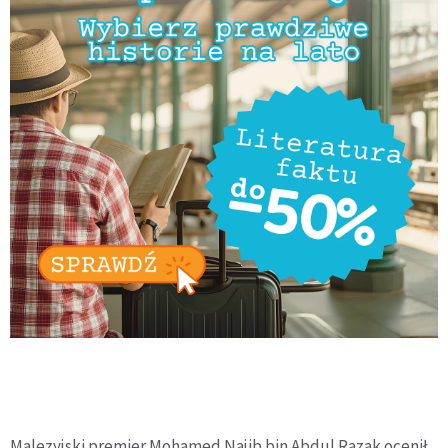
Malezyjski premier Mohamed Najib bin Abdul Razak ocenił