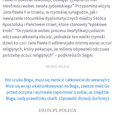
nieufności wobec świata żydowskiego”. Przypomina wizytę
Jana Pawła II w Izraelu, w rzymskiej synagodze, jak i
nawiązanie stosunków dyplomatycznych między Stolica
Apostolską i Państwem Izrael, które stanowiły “epokowe
kroki”. “Oczywiście wobec procesu beatyfikacji judaizm
odczuwa całkowitą obcość, jednakże ten wielki rzymski
dzień ku czci Jana Pawła II odbiera jako istotny wyraz uczuć
religijnych, który pokazuje, że miliony obywateli odczuwa
potrzebę uczuć religijnych” – podkreśla Di Segni.
DEON.PL POLECA
Kto szuka Boga, musi się zwrócić całkowicie do wewnątrz.
Musi się wciąż ukierunkowywać na Boga, zawsze mieć Go
przed oczyma i wytrwale zapominać o sobie, aż znajdzie
Boga, swój prawdziwy skarb. (Sprawdź:
Rozwój duchowy
)
DEON.PL POLECA