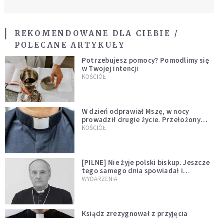
REKOMENDOWANE DLA CIEBIE /
POLECANE ARTYKUŁY
Potrzebujesz pomocy? Pomodlimy się
w Twojej intencji
KOŚCIÓŁ
W dzień odprawiał Mszę, w nocy
prowadził drugie życie. Przełożony
kazał mu opuścić zakon
KOŚCIÓŁ
[PILNE] Nie żyje polski biskup. Jeszcze
tego samego dnia spowiadał i
sprawował Mszę świętą
WYDARZENIA
Ksiądz zrezygnował z przyjęcia