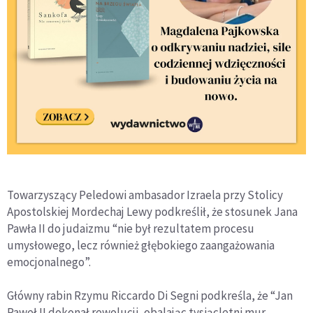
Towarzyszący Peledowi ambasador Izraela przy Stolicy
Apostolskiej Mordechaj Lewy podkreślił, że stosunek Jana
Pawła II do judaizmu “nie był rezultatem procesu
umysłowego, lecz również głębokiego zaangażowania
emocjonalnego”.
Główny rabin Rzymu Riccardo Di Segni podkreśla, że “Jan
Paweł II dokonał rewolucji, obalając tysiącletni mur