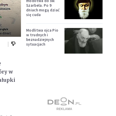
modlitwa do św.
Szarbela. Po 9
dniach mogą dziać
się cuda
Modlitwa ojca Pio
w trudnych i
beznadziejnych
sytuacjach
e
óry w
hałupki