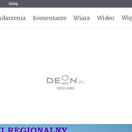
g
Sklep
Wię
darzenia
Komentarze
Wiara
Wideo