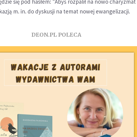
dzie się pod hasłem: "Abyś rozpalił na nowo charyzmat
azją m. in. do dyskusji na temat nowej ewangelizacji.
DEON.PL POLECA