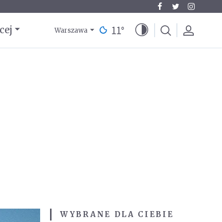
11
°
cej
Warszawa
WYBRANE DLA CIEBIE