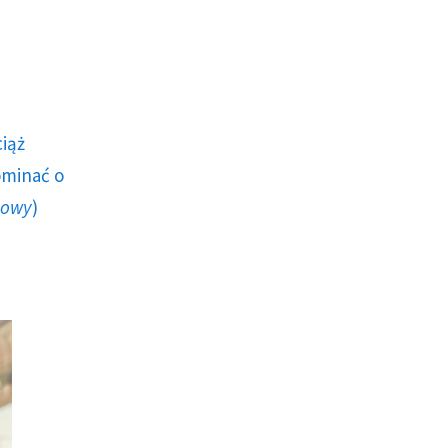
ciąż
ominać o
howy
)