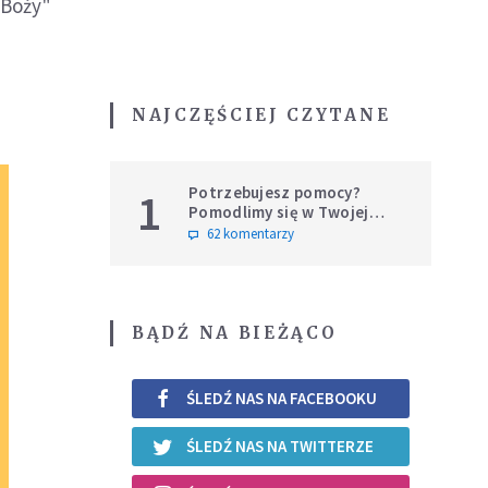
 Boży"
NAJCZĘŚCIEJ CZYTANE
Potrzebujesz pomocy?
1
Pomodlimy się w Twojej
intencji
62 komentarzy
BĄDŹ NA BIEŻĄCO
ŚLEDŹ NAS NA FACEBOOKU
ŚLEDŹ NAS NA TWITTERZE