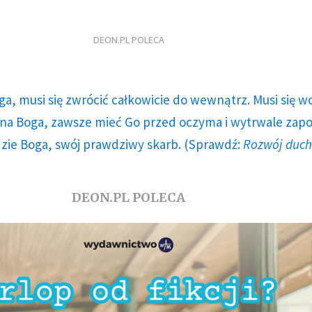
DEON.PL POLECA
ga, musi się zwrócić całkowicie do wewnątrz. Musi się w
a Boga, zawsze mieć Go przed oczyma i wytrwale zap
dzie Boga, swój prawdziwy skarb. (Sprawdź:
Rozwój duc
DEON.PL POLECA