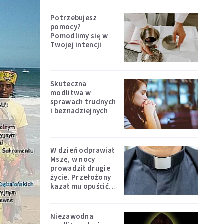
Potrzebujesz
pomocy?
Pomodlimy się w
Twojej intencji
Skuteczna
modlitwa w
sprawach trudnych
i beznadziejnych
W dzień odprawiał
Mszę, w nocy
prowadził drugie
życie. Przełożony
kazał mu opuścić
zakon
Niezawodna