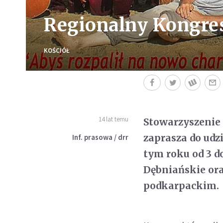
Regionalny Kongres 
KOŚCIÓŁ
14 lat temu
Stowarzyszenie
zaprasza do ud
Inf. prasowa / drr
tym roku od 3 do
Dębniańskie ora
podkarpackim.