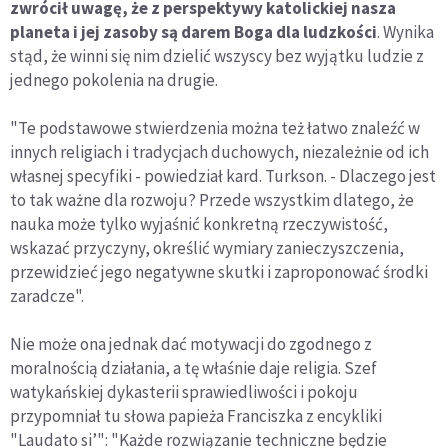
zwrócił uwagę, że z perspektywy katolickiej nasza
planeta i jej zasoby są darem Boga dla ludzkości
. Wynika
stąd, że winni się nim dzielić wszyscy bez wyjątku ludzie z
jednego pokolenia na drugie.
"Te podstawowe stwierdzenia można też łatwo znaleźć w
innych religiach i tradycjach duchowych, niezależnie od ich
własnej specyfiki - powiedział kard. Turkson. - Dlaczego jest
to tak ważne dla rozwoju? Przede wszystkim dlatego, że
nauka może tylko wyjaśnić konkretną rzeczywistość,
wskazać przyczyny, określić wymiary zanieczyszczenia,
przewidzieć jego negatywne skutki i zaproponować środki
zaradcze".
Nie może ona jednak dać motywacji do zgodnego z
moralnością działania, a tę właśnie daje religia. Szef
watykańskiej dykasterii sprawiedliwości i pokoju
przypomniał tu słowa papieża Franciszka z encykliki
"Laudato si’": "Każde rozwiązanie techniczne będzie