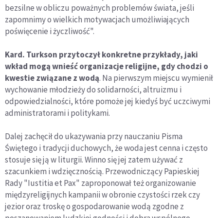
bezsilne w obliczu poważnych problemów świata, jeśli
zapomnimy o wielkich motywacjach umożliwiających
poświęcenie i życzliwość".
Kard. Turkson przytoczył konkretne przykłady, jaki
wkład mogą wnieść organizacje religijne, gdy chodzi o
kwestie związane z wodą
. Na pierwszym miejscu wymienił
wychowanie młodzieży do solidarności, altruizmu i
odpowiedzialności, które pomoże jej kiedyś być uczciwymi
administratorami i politykami.
Dalej zachęcił do ukazywania przy nauczaniu Pisma
Świętego i tradycji duchowych, że woda jest cenna i często
stosuje się ją w liturgii. Winno się jej zatem używać z
szacunkiem i wdzięcznością. Przewodniczący Papieskiej
Rady "Iustitia et Pax" zaproponował też organizowanie
międzyreligijnych kampanii w obronie czystości rzek czy
jezior oraz troskę o gospodarowanie wodą zgodne z