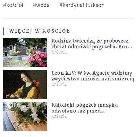
#kościół
#woda
#kardynał turkson
WIĘCEJ W:
KOŚCIÓŁ
Rodzina twierdzi, że proboszcz
chciał odmówić pogrzebu. Kuria
zapowiada wyjaśnienia
KOŚCIÓŁ
Leon XIV: W św. Agacie widzimy
zwycięstwo miłości nad śmiercią
KOŚCIÓŁ
Katolicki pogrzeb muzyka
odwołano tuż przed
uroczystością. Powodem była
KOŚCIÓŁ
przynależność do masonerii