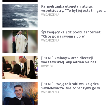
Karmelitanka utonęła, ratując
współsiostry. "To był jej ostatni gest
miłości"
WYDARZENIA
Śpiewający ksiądz podbija internet.
"Chcę go na swoim ślubie"
WYDARZENIA
[PILNE] Zmiany w archidiecezji
warszawskiej. Abp Adrian Galbas
wręczył dekrety nowym proboszczom
KOŚCIÓŁ
[PILNE] Podjęto kroki ws. księdza
Sawielewicza. Nie zobaczymy go w
mediach
WYDARZENIA