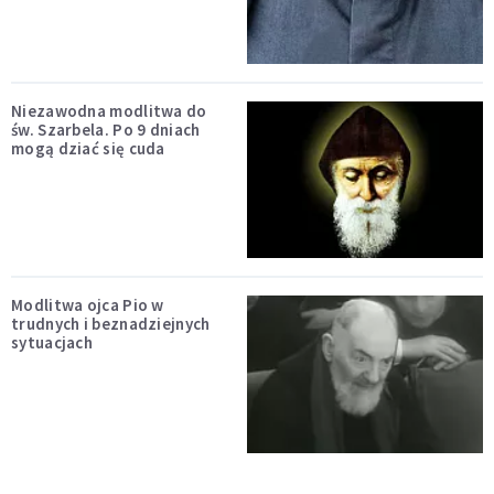
Niezawodna modlitwa do
św. Szarbela. Po 9 dniach
mogą dziać się cuda
Modlitwa ojca Pio w
trudnych i beznadziejnych
sytuacjach