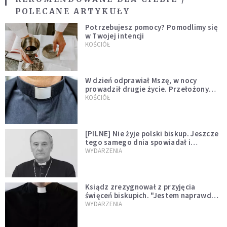
POLECANE ARTYKUŁY
Potrzebujesz pomocy? Pomodlimy się
w Twojej intencji
KOŚCIÓŁ
W dzień odprawiał Mszę, w nocy
prowadził drugie życie. Przełożony
kazał mu opuścić zakon
KOŚCIÓŁ
[PILNE] Nie żyje polski biskup. Jeszcze
tego samego dnia spowiadał i
sprawował Mszę świętą
WYDARZENIA
Ksiądz zrezygnował z przyjęcia
święceń biskupich. "Jestem naprawdę
niegodny"
WYDARZENIA