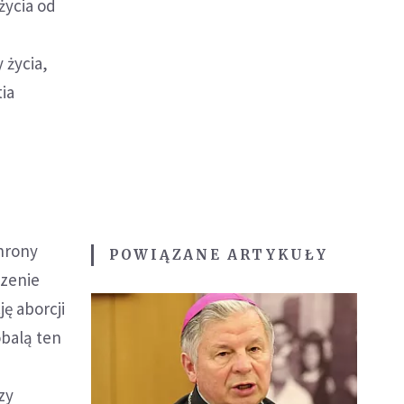
życia od
 życia,
tia
w
hrony
POWIĄZANE ARTYKUŁY
czenie
ę aborcji
obalą ten
u
zy