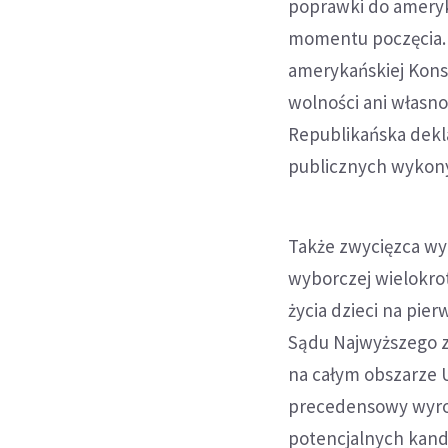
poprawki do ameryka
momentu poczęcia.
amerykańskiej Konst
wolności ani własno
Republikańska dekl
publicznych wykonyw
Także zwycięzca w
wyborczej wielokro
życia dzieci na pie
Sądu Najwyższego z 
na całym obszarze U
precedensowy wyrok
potencjalnych kand