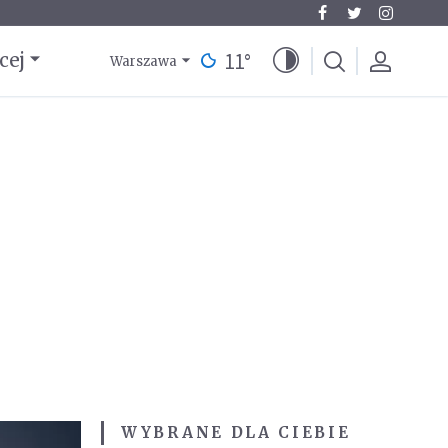
11
°
cej
Warszawa
WYBRANE DLA CIEBIE