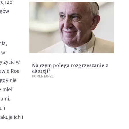
cji ze
egów
ia,
i w
y życia w
Na czym polega rozgrzeszanie z
awie Roe
aborcji?
KOMENTARZE
gdy nie
 mieli
cami,
u i
akuje ich i