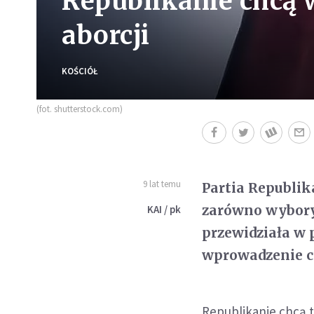
Republikanie chcą
aborcji
KOŚCIÓŁ
(fot. shutterstock.com)
9 lat temu
Partia Republik
zarówno wybory 
KAI / pk
przewidziała w
wprowadzenie c
Republikanie chcą 