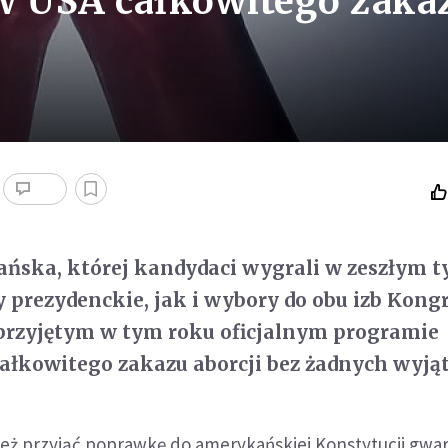
 w USA całkowitego zaka
ańska, której kandydaci wygrali w zeszłym 
prezydenckie, jak i wybory do obu izb Kongr
 przyjętym w tym roku oficjalnym programie
ałkowitego zakazu aborcji bez żadnych wyją
też przyjąć poprawkę do amerykańskiej Konstytucji gwa