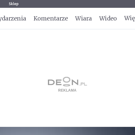
g
Sklep
Wię
darzenia
Komentarze
Wiara
Wideo