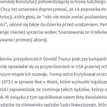
ńskiej Konstytucji potwierdzającej ochronę ludzkiego 
 Chcą też ustawowo doprecyzować, że 14. poprawka do
ytucji, która głosi, że "nikt nie może zostać pozbawiony
ści", odnosi się także do dziecka przed urodzeniem. Par
aruje również sprzeciw wobec finansowania ze środkó
ania i promocji aborcji.
yborów prezydenckich Donald Trump podczas kampanii
tnie opowiadał się za przywróceniem w USA prawnej oc
rwszym etapie ich rozwoju. Trump ostro krytykował orze
1973 r. w sprawie Roe v. Wade, które wymusiło legalizacj
SA i zapowiedział, że nominuje takich sędziów, którzy 
. W związku z tym opublikował nawet listę dwudziest
ydatów na stanowiska sędziów Sądu Najwyższego, któr