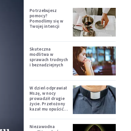
Potrzebujesz
pomocy?
Pomodlimy się w
Twojej intencji
Skuteczna
modlitwa w
sprawach trudnych
i beznadziejnych
W dzień odprawiał
Mszę, w nocy
prowadził drugie
życie. Przełożony
kazał mu opuścić
zakon
Niezawodna