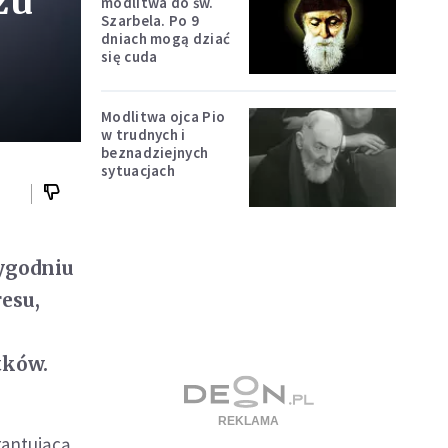
zu
modlitwa do św.
Szarbela. Po 9
dniach mogą dziać
się cuda
Modlitwa ojca Pio
w trudnych i
beznadziejnych
sytuacjach
tygodniu
esu,
tków.
rantującą