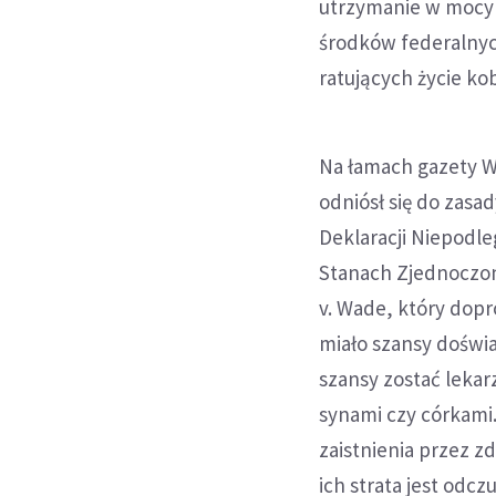
utrzymanie w mocy 
środków federalnyc
ratujących życie ko
Na łamach gazety W
odniósł się do zasa
Deklaracji Niepodle
Stanach Zjednoczon
v. Wade, który dop
miało szansy doświa
szansy zostać leka
synami czy córkami.
zaistnienia przez zd
ich strata jest odcz