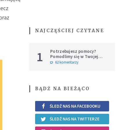
zecz
oraz
NAJCZĘŚCIEJ CZYTANE
Potrzebujesz pomocy?
1
Pomodlimy się w Twojej
intencji
62 komentarzy
BĄDŹ NA BIEŻĄCO
ŚLEDŹ NAS NA FACEBOOKU
ŚLEDŹ NAS NA TWITTERZE