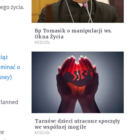
go życia.
Bp Tomasik o manipulacji ws.
Okna Życia
KOŚCIÓŁ
ciąż
ominać o
howy
)
 Planned
Tarnów: dzieci utracone spoczęły
we wspólnej mogile
że
KOŚCIÓŁ