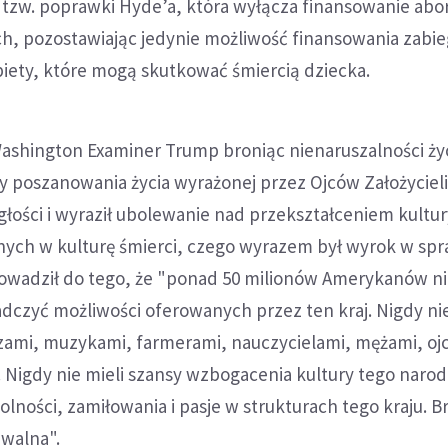
tzw. poprawki Hyde’a, która wyłącza finansowanie abor
h, pozostawiając jedynie możliwość finansowania zabi
biety, które mogą skutkować śmiercią dziecka.
ashington Examiner Trump broniąc nienaruszalności życ
dy poszanowania życia wyrażonej przez Ojców Założyciel
głości i wyraził ubolewanie nad przekształceniem kultur
ych w kulturę śmierci, czego wyrazem był wyrok w spr
rowadził do tego, że "ponad 50 milionów Amerykanów ni
dczyć możliwości oferowanych przez ten kraj. Nigdy nie
rzami, muzykami, farmerami, nauczycielami, mężami, oj
 Nigdy nie mieli szansy wzbogacenia kultury tego narod
olności, zamiłowania i pasje w strukturach tego kraju. Br
uwalna".