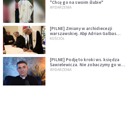
"Chcę go na swoim ślubie"
WYDARZENIA
[PILNE] Zmiany w archidiecezji
warszawskiej. Abp Adrian Galbas
wręczył dekrety nowym proboszczom
KOŚCIÓŁ
[PILNE] Podjęto kroki ws. księdza
Sawielewicza. Nie zobaczymy go w
mediach
WYDARZENIA