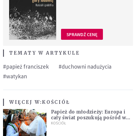
SPRAWDŹ CENĘ
TEMATY W ARTYKULE
#papież franciszek
#duchowni nadużycia
#watykan
WIĘCEJ W:
KOŚCIÓŁ
Papież do młodzieży: Europa i
cały świat poszukują pośród was
nowych świętych
KOŚCIÓŁ