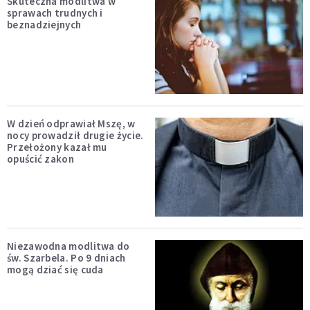
Skuteczna modlitwa w
sprawach trudnych i
beznadziejnych
W dzień odprawiał Mszę, w
nocy prowadził drugie życie.
Przełożony kazał mu
opuścić zakon
Niezawodna modlitwa do
św. Szarbela. Po 9 dniach
mogą dziać się cuda