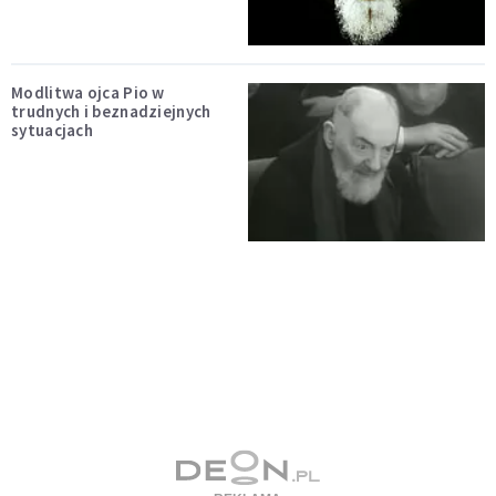
Modlitwa ojca Pio w
trudnych i beznadziejnych
sytuacjach