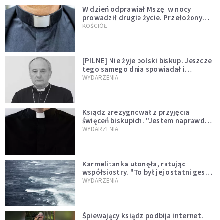
W dzień odprawiał Mszę, w nocy
prowadził drugie życie. Przełożony
kazał mu opuścić zakon
KOŚCIÓŁ
[PILNE] Nie żyje polski biskup. Jeszcze
tego samego dnia spowiadał i
sprawował Mszę świętą
WYDARZENIA
Ksiądz zrezygnował z przyjęcia
święceń biskupich. "Jestem naprawdę
niegodny"
WYDARZENIA
Karmelitanka utonęła, ratując
współsiostry. "To był jej ostatni gest
miłości"
WYDARZENIA
Śpiewający ksiądz podbija internet.