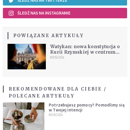
ŚLEDŹ NAS NA TWITTERZE
ŚLEDŹ NAS NA INSTAGRAMIE
POWIĄZANE ARTYKUŁY
Watykan: nowa konstytucja o
Kurii Rzymskiej w centrum
prac Rady Kardynałów
KOŚCIÓŁ
REKOMENDOWANE DLA CIEBIE /
POLECANE ARTYKUŁY
Potrzebujesz pomocy? Pomodlimy się
w Twojej intencji
KOŚCIÓŁ