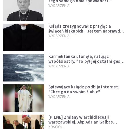
tego samego dnia spowiadał i
sprawował Mszę świętą
WYDARZENIA
Ksiądz zrezygnował z przyjęcia
święceń biskupich. "Jestem naprawdę
niegodny"
WYDARZENIA
Karmelitanka utonęła, ratując
współsiostry. "To był jej ostatni gest
miłości"
WYDARZENIA
Śpiewający ksiądz podbija internet.
"Chcę go na swoim ślubie"
WYDARZENIA
[PILNE] Zmiany w archidiecezji
warszawskiej. Abp Adrian Galbas
wręczył dekrety nowym proboszczom
KOŚCIÓŁ