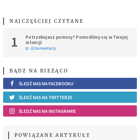
NAJCZĘŚCIEJ CZYTANE
1
Potrzebujesz pomocy? Pomodlimy się w Twojej
intencji
62 komentarzy
BĄDŹ NA BIEŻĄCO
ŚLEDŹ NAS NA FACEBOOKU
ŚLEDŹ NAS NA TWITTERZE
ŚLEDŹ NAS NA INSTAGRAMIE
POWIĄZANE ARTYKUŁY