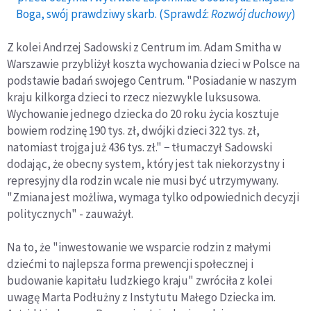
Boga, swój prawdziwy skarb. (Sprawdź:
Rozwój duchowy
)
Z kolei Andrzej Sadowski z Centrum im. Adam Smitha w
Warszawie przybliżył koszta wychowania dzieci w Polsce na
podstawie badań swojego Centrum. "Posiadanie w naszym
kraju kilkorga dzieci to rzecz niezwykle luksusowa.
Wychowanie jednego dziecka do 20 roku życia kosztuje
bowiem rodzinę 190 tys. zł, dwójki dzieci 322 tys. zł,
natomiast trojga już 436 tys. zł." − tłumaczył Sadowski
dodając, że obecny system, który jest tak niekorzystny i
represyjny dla rodzin wcale nie musi być utrzymywany.
"Zmiana jest możliwa, wymaga tylko odpowiednich decyzji
politycznych" - zauważył.
Na to, że "inwestowanie we wsparcie rodzin z małymi
dziećmi to najlepsza forma prewencji społecznej i
budowanie kapitału ludzkiego kraju" zwróciła z kolei
uwagę Marta Podłużny z Instytutu Małego Dziecka im.