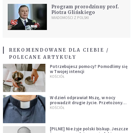
Program prorodzinny prof.
Piotra Glińskiego
WIADOMOŚCI Z POLSKI
REKOMENDOWANE DLA CIEBIE /
POLECANE ARTYKUŁY
Potrzebujesz pomocy? Pomodlimy się
w Twojej intencji
KOŚCIÓŁ
W dzień odprawiał Mszę, w nocy
prowadził drugie życie. Przełożony
kazał mu opuścić zakon
KOŚCIÓŁ
[PILNE] Nie żyje polski biskup. Jeszcze