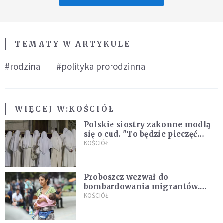
TEMATY W ARTYKULE
#rodzina
#polityka prorodzinna
WIĘCEJ W:
KOŚCIÓŁ
Polskie siostry zakonne modlą
się o cud. "To będzie pieczęć
Pana Boga dla naszej wiary"
KOŚCIÓŁ
Proboszcz wezwał do
bombardowania migrantów.
"Masowy ogień przeciwko
KOŚCIÓŁ
najeźdźcom!"