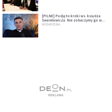
[PILNE] Podjęto kroki ws. księdza
Sawielewicza. Nie zobaczymy go w
mediach
WYDARZENIA