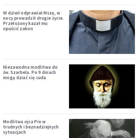
W dzień odprawiał Mszę, w
nocy prowadził drugie życie.
Przełożony kazał mu
opuścić zakon
Niezawodna modlitwa do
św. Szarbela. Po 9 dniach
mogą dziać się cuda
Modlitwa ojca Pio w
trudnych i beznadziejnych
sytuacjach