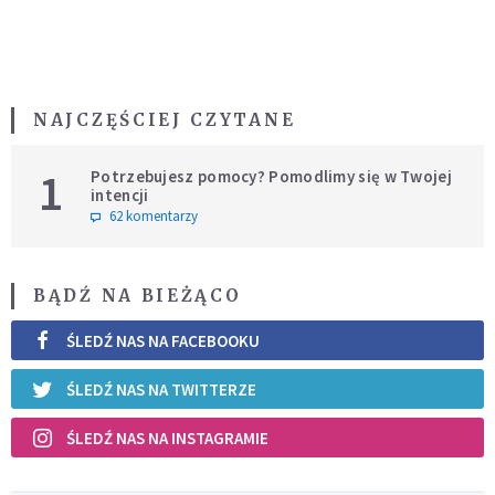
NAJCZĘŚCIEJ CZYTANE
1
Potrzebujesz pomocy? Pomodlimy się w Twojej
intencji
62 komentarzy
BĄDŹ NA BIEŻĄCO
ŚLEDŹ NAS NA FACEBOOKU
ŚLEDŹ NAS NA TWITTERZE
ŚLEDŹ NAS NA INSTAGRAMIE