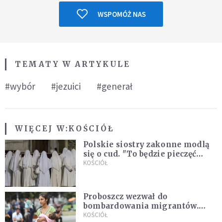
WSPOMÓŻ NAS
TEMATY W ARTYKULE
#wybór
#jezuici
#generał
WIĘCEJ W:
KOŚCIÓŁ
Polskie siostry zakonne modlą
się o cud. "To będzie pieczęć
Pana Boga dla naszej wiary"
KOŚCIÓŁ
Proboszcz wezwał do
bombardowania migrantów.
"Masowy ogień przeciwko
KOŚCIÓŁ