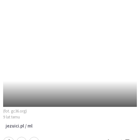
(fot. gc36.org)
9 lat temu
jezuici.pl / ml