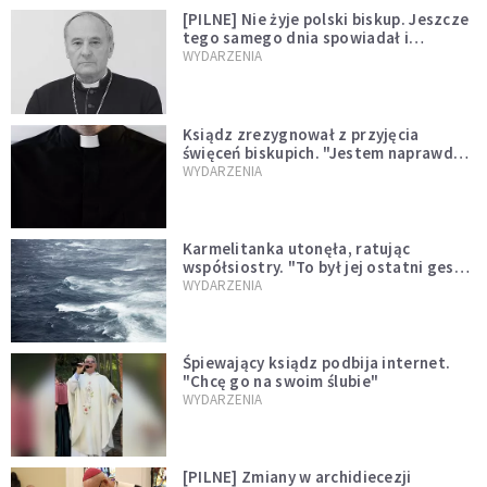
[PILNE] Nie żyje polski biskup. Jeszcze
tego samego dnia spowiadał i
sprawował Mszę świętą
WYDARZENIA
Ksiądz zrezygnował z przyjęcia
święceń biskupich. "Jestem naprawdę
niegodny"
WYDARZENIA
Karmelitanka utonęła, ratując
współsiostry. "To był jej ostatni gest
miłości"
WYDARZENIA
Śpiewający ksiądz podbija internet.
"Chcę go na swoim ślubie"
WYDARZENIA
[PILNE] Zmiany w archidiecezji