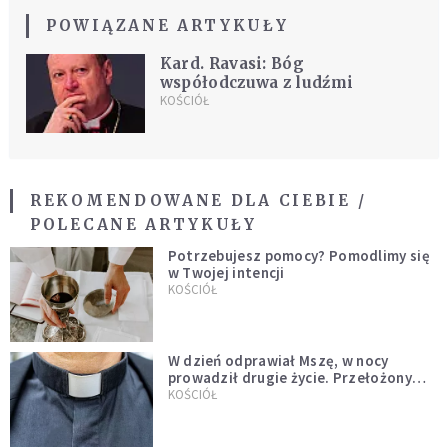
POWIĄZANE ARTYKUŁY
Kard. Ravasi: Bóg
współodczuwa z ludźmi
KOŚCIÓŁ
REKOMENDOWANE DLA CIEBIE /
POLECANE ARTYKUŁY
Potrzebujesz pomocy? Pomodlimy się
w Twojej intencji
KOŚCIÓŁ
W dzień odprawiał Mszę, w nocy
prowadził drugie życie. Przełożony
kazał mu opuścić zakon
KOŚCIÓŁ