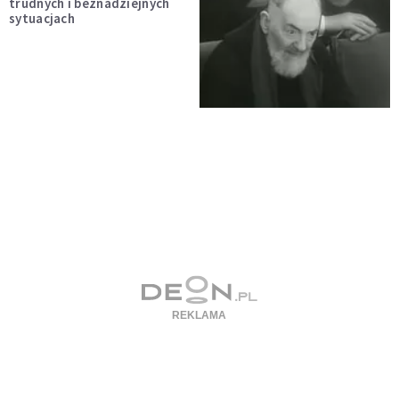
trudnych i beznadziejnych
sytuacjach