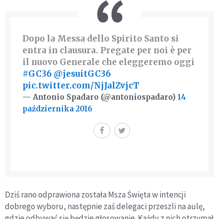
Dopo la Messa dello Spirito Santo si
entra in clausura. Pregate per noi è per
il nuovo Generale che eleggeremo oggi
#GC36
@jesuitGC36
pic.twitter.com/NjJalZvjcT
— Antonio Spadaro (@antoniospadaro)
14
października 2016
Dziś rano odprawiona została Msza Święta w intencji
dobrego wyboru, następnie zaś delegaci przeszli na aulę,
gdzie odbywać się będzie głosowanie. Każdy z nich otrzymał