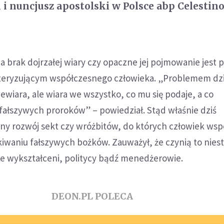
 i nuncjusz apostolski w Polsce abp Celestin
a brak dojrzałej wiary czy opaczne jej pojmowanie jes
eryzującym współczesnego człowieka. „Problemem dzi
iewiara, ale wiara we wszystko, co mu się podaje, a co
fałszywych proroków” – powiedział. Stąd właśnie dziś
lny rozwój sekt czy wróżbitów, do których człowiek ws
kiwaniu fałszywych bożków. Zauważył, że czynią to niest
 ale wykształceni, politycy bądź menedżerowie.
DEON.PL POLECA