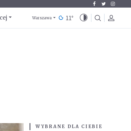
11
°
cej
Warszawa
WYBRANE DLA CIEBIE