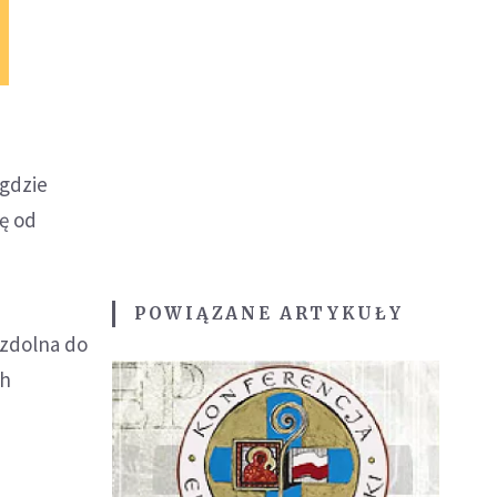
 gdzie
ę od
POWIĄZANE ARTYKUŁY
ezdolna do
ch