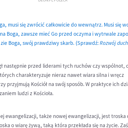
DEON.PL POLECA
ga, musi się zwrócić całkowicie do wewnątrz. Musi się w
a Boga, zawsze mieć Go przed oczyma i wytrwale zap
dzie Boga, swój prawdziwy skarb. (Sprawdź:
Rozwój duc
gł następnie przed liderami tych ruchów czy wspólnot,
tórych charakteryzuje nieraz nawet wiara silna i wręcz
rzy przyjmują Kościół na swój sposób. W praktyce ich dzi
aniem ludzi z Kościoła.
ej ewangelizacji, także nowej ewangelizacji, jest troska 
oska o wiarę żywą, taką która przekłada się na życie. Za