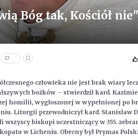
wią Bóg tak, Kościół nie
czesnego człowieka nie jest brak wiary lec
łszywych bożków – stwierdził kard. Kazimie
szej homilii, wygłoszonej w wypełnionej po b
niu. Liturgii przewodniczył kard. Stanisław D
i wszyscy biskupi uczestniczący w 355. zebra
kopatu w Licheniu. Obecny był Prymas Polsk