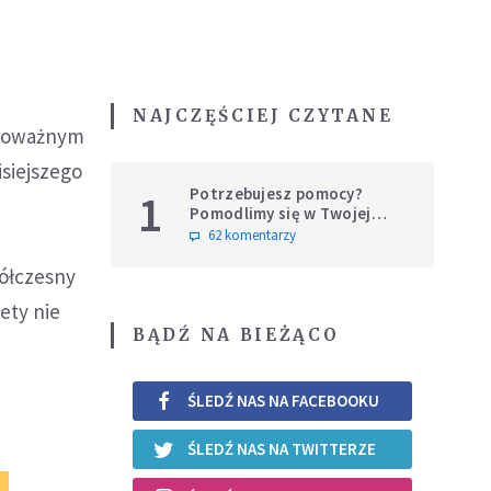
o
NAJCZĘŚCIEJ CZYTANE
t poważnym
siejszego
Potrzebujesz pomocy?
1
Pomodlimy się w Twojej
intencji
62 komentarzy
półczesny
ety nie
BĄDŹ NA BIEŻĄCO
ŚLEDŹ NAS NA FACEBOOKU
ŚLEDŹ NAS NA TWITTERZE