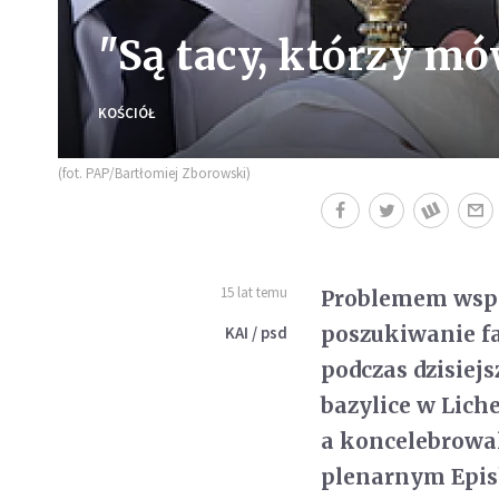
"Są tacy, którzy mó
KOŚCIÓŁ
(fot. PAP/Bartłomiej Zborowski)
15 lat temu
Problemem współ
poszukiwanie fa
KAI / psd
podczas dzisiej
bazylice w Liche
a koncelebrowal
plenarnym Epis