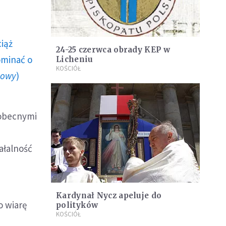
ciąż
24-25 czerwca obrady KEP w
ominać o
Licheniu
KOŚCIÓŁ
howy
)
 obecnymi
ałalność
Kardynał Nycz apeluje do
o wiarę
polityków
KOŚCIÓŁ
ś