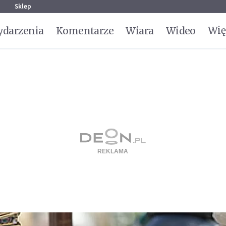
g
Sklep
Wię
darzenia
Komentarze
Wiara
Wideo