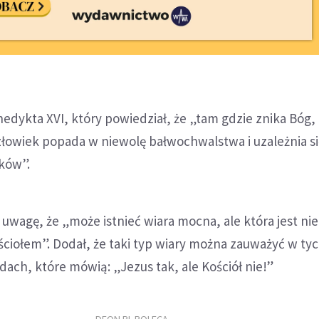
edykta XVI, który powiedział, że „tam gdzie znika Bóg,
złowiek popada w niewolę bałwochwalstwa i uzależnia si
ków”.
 uwagę, że „może istnieć wiara mocna, ale która jest ni
ściołem”. Dodał, że taki typ wiary można zauważyć w ty
ch, które mówią: „Jezus tak, ale Kościół nie!”