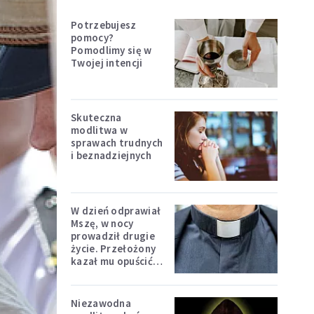
Potrzebujesz
pomocy?
Pomodlimy się w
Twojej intencji
Skuteczna
modlitwa w
sprawach trudnych
i beznadziejnych
W dzień odprawiał
Mszę, w nocy
prowadził drugie
życie. Przełożony
kazał mu opuścić
zakon
Niezawodna