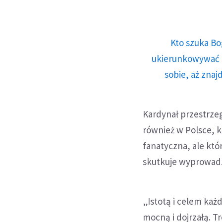
Kto szuka Bo
ukierunkowywać n
sobie, aż znaj
Kardynał przestrze
również w Polsce, k
fanatyczna, ale któ
skutkuje wyprowadz
„Istotą i celem każd
mocną i dojrzałą. Tr