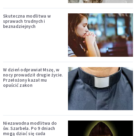
Skuteczna modlitwa w
sprawach trudnych i
beznadziejnych
W dzień odprawiał Mszę, w
nocy prowadził drugie życie.
Przełożony kazał mu
opuścić zakon
Niezawodna modlitwa do
św. Szarbela. Po 9 dniach
mogą dziać się cuda