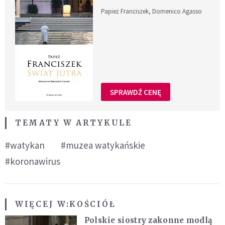
Papież Franciszek, Domenico Agasso
SPRAWDŹ CENĘ
TEMATY W ARTYKULE
#watykan
#muzea watykańskie
#koronawirus
WIĘCEJ W:
KOŚCIÓŁ
Polskie siostry zakonne modlą