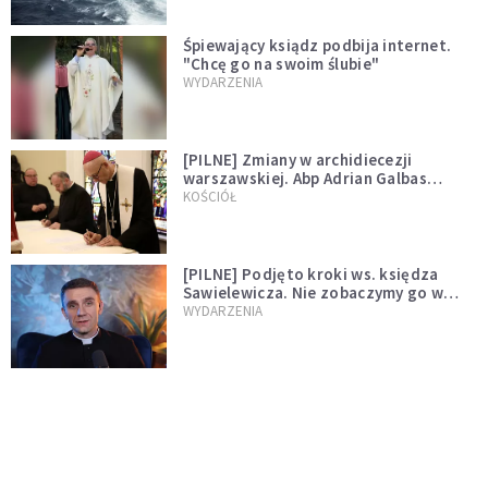
Śpiewający ksiądz podbija internet.
"Chcę go na swoim ślubie"
WYDARZENIA
[PILNE] Zmiany w archidiecezji
warszawskiej. Abp Adrian Galbas
wręczył dekrety nowym proboszczom
KOŚCIÓŁ
[PILNE] Podjęto kroki ws. księdza
Sawielewicza. Nie zobaczymy go w
mediach
WYDARZENIA