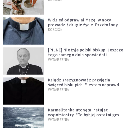
W dzień odprawiał Mszę, w nocy
prowadził drugie życie. Przełożony
kazał mu opuścić zakon
KOŚCIÓŁ
[PILNE] Nie żyje polski biskup. Jeszcze
tego samego dnia spowiadał i
sprawował Mszę świętą
WYDARZENIA
Ksiądz zrezygnował z przyjęcia
święceń biskupich. "Jestem naprawdę
niegodny"
WYDARZENIA
Karmelitanka utonęła, ratując
współsiostry. "To był jej ostatni gest
miłości"
WYDARZENIA