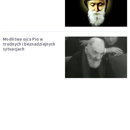
Modlitwa ojca Pio w
trudnych i beznadziejnych
sytuacjach