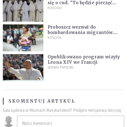
się o cud. "To będzie pieczęć
Pana Boga dla naszej wiary"
KOŚCIÓŁ
Proboszcz wezwał do
bombardowania migrantów.
"Masowy ogień przeciwko
KOŚCIÓŁ
najeźdźcom!"
Opublikowano program wizyty
Leona XIV we Francji
SERWIS PAPIESKI
SKOMENTUJ ARTYKUŁ
Sala sądowa w Muzeach Watykańskich? Podjęto nietypową decyzję