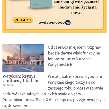
Od czerwca miejscem rozpraw
będzie dawne wielofunkcyjne
laboratorium w Muzeach
Watykańskich.
W małej sali rozpraw Trybunału
Watykan: kryzys
sanitarny i kolejne
Watykańskiego toczy się od
lockdowny osłabiły
KOŚCIÓŁ
zeszłego roku proces w sprawie
demokrację
nadużyć seksualnych, do jakich miało dojść w
Preseminarium św. Piusa X dla chłopców przygotowujących
się do święceń.