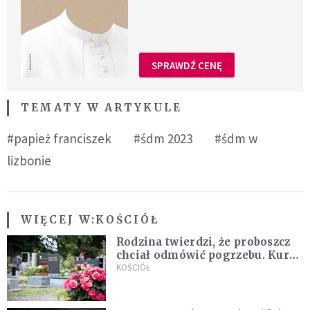
SPRAWDŹ CENĘ
TEMATY W ARTYKULE
#papież franciszek
#śdm 2023
#śdm w
lizbonie
WIĘCEJ W:
KOŚCIÓŁ
Rodzina twierdzi, że proboszcz
chciał odmówić pogrzebu. Kuria
zapowiada wyjaśnienia
KOŚCIÓŁ