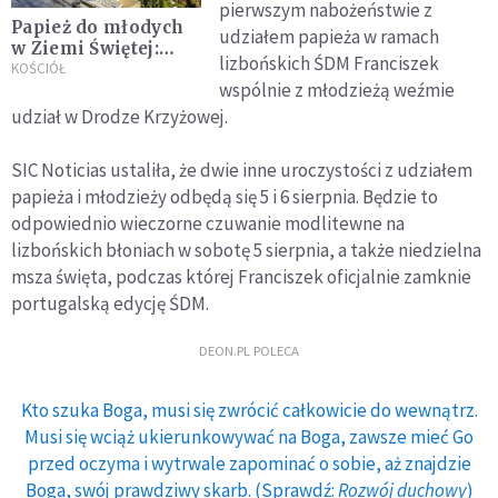
pierwszym nabożeństwie z
Papież do młodych
udziałem papieża w ramach
w Ziemi Świętej:
lizbońskich ŚDM Franciszek
bądźcie wierni
KOŚCIÓŁ
wspólnie z młodzieżą weźmie
waszej historii
udział w Drodze Krzyżowej.
SIC Noticias ustaliła, że dwie inne uroczystości z udziałem
papieża i młodzieży odbędą się 5 i 6 sierpnia. Będzie to
odpowiednio wieczorne czuwanie modlitewne na
lizbońskich błoniach w sobotę 5 sierpnia, a także niedzielna
msza święta, podczas której Franciszek oficjalnie zamknie
portugalską edycję ŚDM.
DEON.PL POLECA
Kto szuka Boga, musi się zwrócić całkowicie do wewnątrz.
Musi się wciąż ukierunkowywać na Boga, zawsze mieć Go
przed oczyma i wytrwale zapominać o sobie, aż znajdzie
Boga, swój prawdziwy skarb. (Sprawdź:
Rozwój duchowy
)