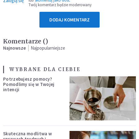
Zaloguj się
lub
skomentuj jako Gość
Twój komentarz będzie moderowany
DODAJ KOMENTARZ
Komentarze (
)
Najnowsze
Najpopularniejsze
WYBRANE DLA CIEBIE
Potrzebujesz pomocy?
Pomodlimy się w Twojej
intencji
Skuteczna modlitwa w
sprawach trudnych i