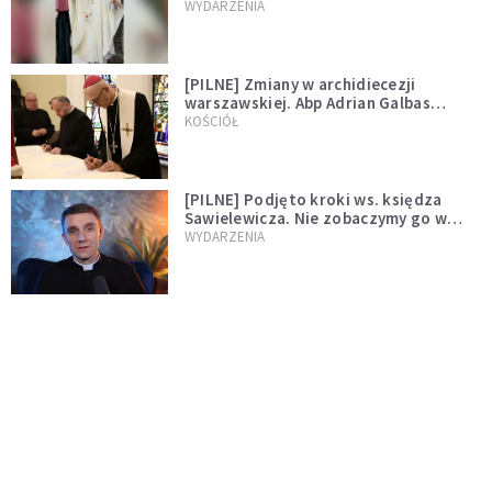
WYDARZENIA
[PILNE] Zmiany w archidiecezji
warszawskiej. Abp Adrian Galbas
wręczył dekrety nowym proboszczom
KOŚCIÓŁ
[PILNE] Podjęto kroki ws. księdza
Sawielewicza. Nie zobaczymy go w
mediach
WYDARZENIA