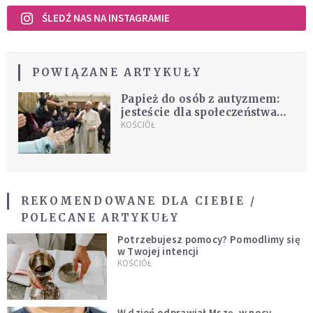
ŚLEDŹ NAS NA INSTAGRAMIE
POWIĄZANE ARTYKUŁY
Papież do osób z autyzmem:
jesteście dla społeczeństwa
wielkim dobrem
KOŚCIÓŁ
REKOMENDOWANE DLA CIEBIE /
POLECANE ARTYKUŁY
Potrzebujesz pomocy? Pomodlimy się
w Twojej intencji
KOŚCIÓŁ
W dzień odprawiał Mszę, w nocy