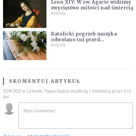
Leon XIV: W św. Agacie widzimy
zwycięstwo miłości nad śmiercią
KOŚCIÓŁ
Katolicki pogrzeb muzyka
odwołano tuż przed
uroczystością. Powodem była
KOŚCIÓŁ
przynależność do masonerii
SKOMENTUJ ARTYKUŁ
ŚDM 2023 w Lizbonie. Papież będzie modlił się z młodzieżą przez trzy
dni