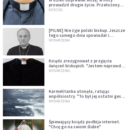
prowadził drugie życie. Przełożony
kazał mu opuścić zakon
KOŚCIÓŁ
[PILNE] Nie żyje polski biskup. Jeszcze
tego samego dnia spowiadał i
sprawował Mszę świętą
WYDARZENIA
Ksiądz zrezygnował z przyjęcia
święceń biskupich. "Jestem naprawdę
niegodny"
WYDARZENIA
Karmelitanka utonęła, ratując
współsiostry. "To był jej ostatni gest
miłości"
WYDARZENIA
Śpiewający ksiądz podbija internet.
"Chcę go na swoim ślubie"