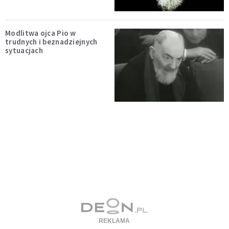
Modlitwa ojca Pio w
trudnych i beznadziejnych
sytuacjach