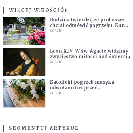
WIĘCEJ W:
KOŚCIÓŁ
Rodzina twierdzi, że proboszcz
chciał odmówić pogrzebu. Kuria
zapowiada wyjaśnienia
KOŚCIÓŁ
Leon XIV: W św. Agacie widzimy
zwycięstwo miłości nad śmiercią
KOŚCIÓŁ
Katolicki pogrzeb muzyka
odwołano tuż przed
uroczystością. Powodem była
KOŚCIÓŁ
przynależność do masonerii
SKOMENTUJ ARTYKUŁ