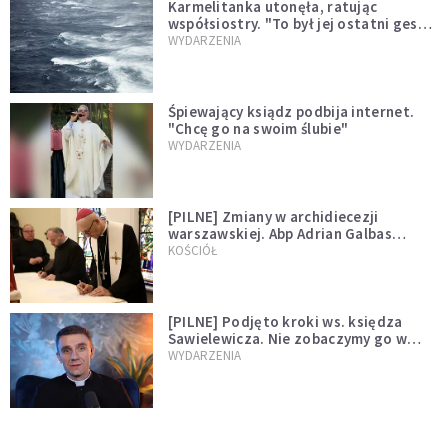
Karmelitanka utonęła, ratując
współsiostry. "To był jej ostatni gest
miłości"
WYDARZENIA
Śpiewający ksiądz podbija internet.
"Chcę go na swoim ślubie"
WYDARZENIA
[PILNE] Zmiany w archidiecezji
warszawskiej. Abp Adrian Galbas
wręczył dekrety nowym proboszczom
KOŚCIÓŁ
[PILNE] Podjęto kroki ws. księdza
Sawielewicza. Nie zobaczymy go w
mediach
WYDARZENIA