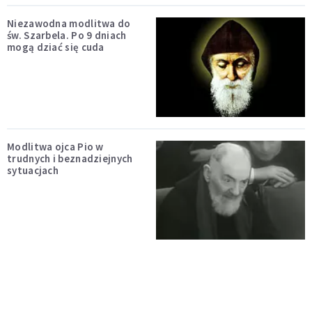
Niezawodna modlitwa do
św. Szarbela. Po 9 dniach
mogą dziać się cuda
Modlitwa ojca Pio w
trudnych i beznadziejnych
sytuacjach