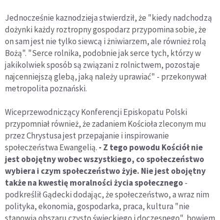
Jednocześnie kaznodzieja stwierdził, że "kiedy nadchodzą
dożynki każdy roztropny gospodarz przypomina sobie, że
on sam jest nie tylko siewcą i żniwiarzem, ale również rolą
Bożą". "Serce rolnika, podobnie jak serce tych, którzy w
jakikolwiek sposób są związani z rolnictwem, pozostaje
najcenniejszą glebą, jaką należy uprawiać" - przekonywał
metropolita poznański.
Wiceprzewodniczący Konferencji Episkopatu Polski
przypomniał również, że zadaniem Kościoła zleconym mu
przez Chrystusa jest przepajanie i inspirowanie
społeczeństwa Ewangelią.
- Z tego powodu Kościół nie
jest obojętny wobec wszystkiego, co społeczeństwo
wybiera i czym społeczeństwo żyje. Nie jest obojętny
także na kwestię moralności życia społecznego
-
podkreślił Gądecki dodając, że społeczeństwo, a wraz nim
polityka, ekonomia, gospodarka, praca, kultura "nie
stanowią obszaru czysto świeckiego i doczesnego", bowiem