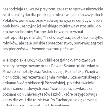
Kaznodzieja zauważył przy tym, że jest to sprawa niezwykle
istotna nie tylko dla polskiego rolnictwa, ale dla wszystkich
Polaków, ponieważ przekłada się na wyższe ceny żywności i
brak konkurencyjności polskiego rolnictwa w stosunku do
krajów zachodniej Europy. Jak bowiem przyznał
metropolita poznański, "ta chora sytuacja dotknie nie tylko
rolników, ale całe polskie społeczeństwo, ponieważ zagrozi
bezpieczeństwu żywnościowemu państwa".
Wielkopolskie Dożynki Archidiecezjalno-Samorządowe
zostały przygotowane przez Powiat Szamotulski, władze
Miasta Szamotuły oraz Archidiecezję Poznańską. Wzięli w
nich udział reprezentanci gmin Powiatu Szamotulskiego i
dekanatów Archidiecezji Poznańskiej, przedstawiciele
władz samorządowych oraz świata nauki, a zwłaszcza
poznańskich uniwersytetów i szkół, które przygotowują
kadry dla wsi i dla rolnictwa. Po Eucharystii dziękczynnej
odbył się tradycyjny obrzęd dożynkowy.