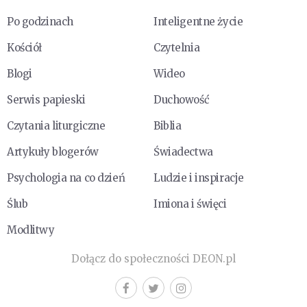
Po godzinach
Inteligentne życie
Kościół
Czytelnia
Blogi
Wideo
Serwis papieski
Duchowość
Czytania liturgiczne
Biblia
Artykuły blogerów
Świadectwa
Psychologia na co dzień
Ludzie i inspiracje
Ślub
Imiona i święci
Modlitwy
Dołącz do społeczności DEON.pl