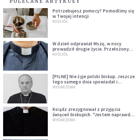
POLECANE ARTYKUŁY
Potrzebujesz pomocy? Pomodlimy się
w Twojej intencji
KOŚCIÓŁ
W dzień odprawiał Mszę, w nocy
prowadził drugie życie. Przełożony
kazał mu opuścić zakon
KOŚCIÓŁ
[PILNE] Nie żyje polski biskup. Jeszcze
tego samego dnia spowiadał i
sprawował Mszę świętą
WYDARZENIA
Ksiądz zrezygnował z przyjęcia
święceń biskupich. "Jestem naprawdę
niegodny"
WYDARZENIA