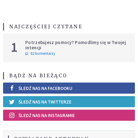
NAJCZĘŚCIEJ CZYTANE
1
Potrzebujesz pomocy? Pomodlimy się w Twojej
intencji
62 komentarzy
BĄDŹ NA BIEŻĄCO
ŚLEDŹ NAS NA FACEBOOKU
ŚLEDŹ NAS NA TWITTERZE
ŚLEDŹ NAS NA INSTAGRAMIE