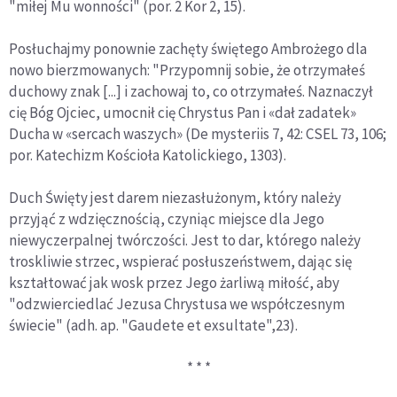
"miłej Mu wonności" (por. 2 Kor 2, 15).
Posłuchajmy ponownie zachęty świętego Ambrożego dla
nowo bierzmowanych: "Przypomnij sobie, że otrzymałeś
duchowy znak [...] i zachowaj to, co otrzymałeś. Naznaczył
cię Bóg Ojciec, umocnił cię Chrystus Pan i «dał zadatek»
Ducha w «sercach waszych» (De mysteriis 7, 42: CSEL 73, 106;
por. Katechizm Kościoła Katolickiego, 1303).
Duch Święty jest darem niezasłużonym, który należy
przyjąć z wdzięcznością, czyniąc miejsce dla Jego
niewyczerpalnej twórczości. Jest to dar, którego należy
troskliwie strzec, wspierać posłuszeństwem, dając się
kształtować jak wosk przez Jego żarliwą miłość, aby
"odzwierciedlać Jezusa Chrystusa we współczesnym
świecie" (adh. ap. "Gaudete et exsultate",23).
* * *