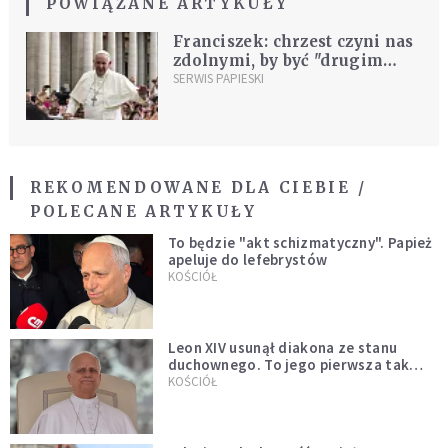
POWIĄZANE ARTYKUŁY
Franciszek: chrzest czyni nas
zdolnymi, by być "drugim
Chrystusem"
SERWIS PAPIESKI
[DOKUMENTACJA]
REKOMENDOWANE DLA CIEBIE /
POLECANE ARTYKUŁY
To będzie "akt schizmatyczny". Papież
apeluje do lefebrystów
KOŚCIÓŁ
Leon XIV usunął diakona ze stanu
duchownego. To jego pierwsza tak
bezprecedensowa decyzja
KOŚCIÓŁ