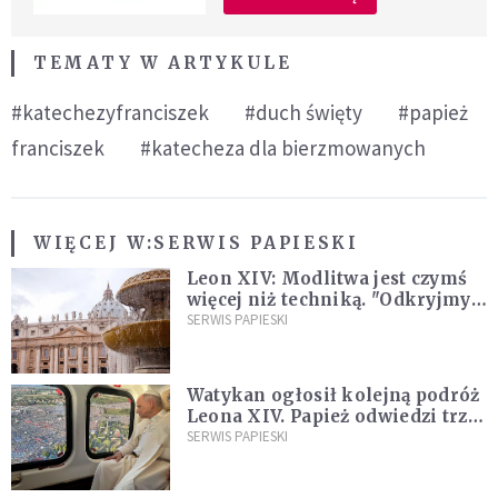
TEMATY W ARTYKULE
#katechezyfranciszek
#duch święty
#papież
franciszek
#katecheza dla bierzmowanych
WIĘCEJ W:
SERWIS PAPIESKI
Leon XIV: Modlitwa jest czymś
więcej niż techniką. "Odkryjmy
ją na nowo"
SERWIS PAPIESKI
Watykan ogłosił kolejną podróż
Leona XIV. Papież odwiedzi trzy
kraje Ameryki Południowej
SERWIS PAPIESKI