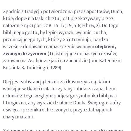
Zgodnie z tradycją potwierdzoną przez apostołów, Duch,
który dopełnia łaski chrztu, jest przekazywany przez
nałożenie rąk (por. Dz 8, 15-17; 19, 5-6; Hbr 6, 2). Do tego
biblijnego gestu, by lepiej wyrazić wylanie Ducha,
przenikającego tych, którzy Go otrzymują, bardzo
wcześnie dodawano namaszczenie wonnym
olejkiem,
zwanym krzyżmem
(1), istniejące do naszych czasów,
zarówno na Wschodzie jak i na Zachodzie (por. Katechizm
Kościoła Katolickiego, 1289).
Olej jest substancją leczniczą i kosmetyczną, która
wnikając w tkanki ciała leczy rany i obdarza zapachem
członki. Z tego względu podjęła go symbolika biblijna i
liturgiczna, aby wyrazić działanie Ducha Świętego, który
uświęca i przenika ochrzczonych, przyozdabiając ich
charyzmatami.
Sakrament jest udzielany przez namaszczenie krzyżmem