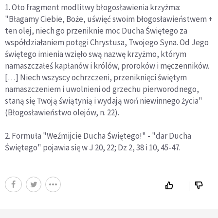
1. Oto fragment modlitwy błogosławienia krzyżma:
"Błagamy Ciebie, Boże, uświęć swoim błogosławieństwem +
ten olej, niech go przeniknie moc Ducha Świętego za
współdziałaniem potęgi Chrystusa, Twojego Syna. Od Jego
świętego imienia wzięło swą nazwę krzyżmo, którym
namaszczałeś kapłanów i królów, proroków i męczenników.
[…] Niech wszyscy ochrzczeni, przeniknięci świętym
namaszczeniem i uwolnieni od grzechu pierworodnego,
staną się Twoją świątynią i wydają woń niewinnego życia"
(Błogosławieństwo olejów, n. 22).
2. Formuła "Weźmijcie Ducha Świętego!" - "dar Ducha
Świętego" pojawia się w J 20, 22; Dz 2, 38 i 10, 45-47.