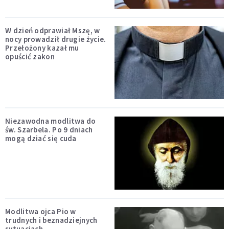
W dzień odprawiał Mszę, w
nocy prowadził drugie życie.
Przełożony kazał mu
opuścić zakon
Niezawodna modlitwa do
św. Szarbela. Po 9 dniach
mogą dziać się cuda
Modlitwa ojca Pio w
trudnych i beznadziejnych
sytuacjach