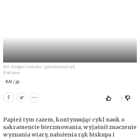
(fot. Grzegorz Gałązka / galazka.jezuici.pl)
8 lat temu
KAI / jp
Papież tym razem, kontynuując cykl nauk o
sakramencie bierzmowania, wyjaśnił znaczenie
wyznania wiary, nałożenia rąk biskupa i