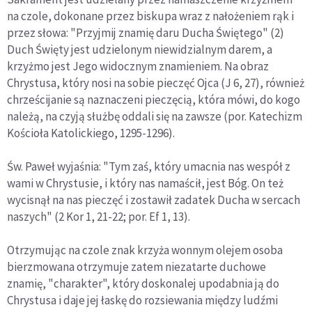
na czole, dokonane przez biskupa wraz z nałożeniem rąk i
przez słowa: "Przyjmij znamię daru Ducha Świętego" (2)
Duch Święty jest udzielonym niewidzialnym darem, a
krzyżmo jest Jego widocznym znamieniem. Na obraz
Chrystusa, który nosi na sobie pieczęć Ojca (J 6, 27), również
chrześcijanie są naznaczeni pieczęcią, która mówi, do kogo
należą, na czyją służbę oddali się na zawsze (por. Katechizm
Kościoła Katolickiego, 1295-1296).
Św. Paweł wyjaśnia: "Tym zaś, który umacnia nas wespół z
wami w Chrystusie, i który nas namaścił, jest Bóg. On też
wycisnął na nas pieczęć i zostawił zadatek Ducha w sercach
naszych" (2 Kor 1, 21-22; por. Ef 1, 13).
Otrzymując na czole znak krzyża wonnym olejem osoba
bierzmowana otrzymuje zatem niezatarte duchowe
znamię, "charakter", który doskonalej upodabnia ją do
Chrystusa i daje jej łaskę do rozsiewania między ludźmi