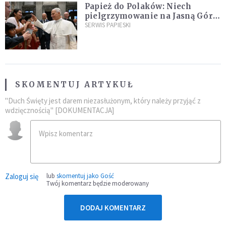
Papież do Polaków: Niech
pielgrzymowanie na Jasną Górę
umocni wiarę i nadzieję
SERWIS PAPIESKI
SKOMENTUJ ARTYKUŁ
"Duch Święty jest darem niezasłużonym, który należy przyjąć z
wdzięcznością" [DOKUMENTACJA]
Zaloguj się
lub
skomentuj jako Gość
Twój komentarz będzie moderowany
DODAJ KOMENTARZ