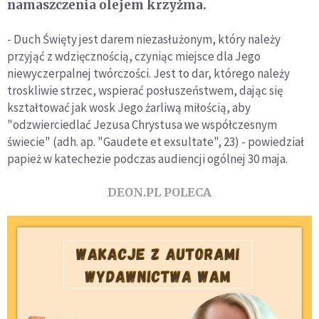
namaszczenia olejem krzyżma.
- Duch Święty jest darem niezasłużonym, który należy
przyjąć z wdzięcznością, czyniąc miejsce dla Jego
niewyczerpalnej twórczości. Jest to dar, którego należy
troskliwie strzec, wspierać posłuszeństwem, dając się
kształtować jak wosk Jego żarliwą miłością, aby
"odzwierciedlać Jezusa Chrystusa we współczesnym
świecie" (adh. ap. "Gaudete et exsultate", 23) - powiedział
papież w katechezie podczas audiencji ogólnej 30 maja.
DEON.PL POLECA