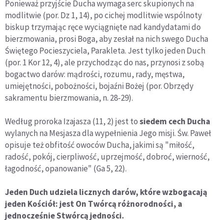
Ponieważ przyjście Ducha wymaga serc skupionych na
modlitwie (por. Dz 1, 14), po cichej modlitwie wspólnoty
biskup trzymając ręce wyciągnięte nad kandydatami do
bierzmowania, prosi Boga, aby zesłał na nich swego Ducha
Świętego Pocieszyciela, Parakleta. Jest tylko jeden Duch
(por. 1 Kor 12, 4), ale przychodząc do nas, przynosi z sobą
bogactwo darów: mądrości, rozumu, rady, męstwa,
umiejętności, pobożności, bojaźni Bożej (por. Obrzędy
sakramentu bierzmowania, n. 28-29).
Według proroka Izajasza (11, 2) jest to
siedem cech Ducha
wylanych na Mesjasza dla wypełnienia Jego misji. Św. Paweł
opisuje też obfitość owoców Ducha, jakimi są "miłość,
radość, pokój, cierpliwość, uprzejmość, dobroć, wierność,
łagodność, opanowanie" (Ga 5, 22).
Jeden Duch udziela licznych darów, które wzbogacają
jeden Kościół: jest On Twórcą różnorodności, a
jednocześnie Stwórcą jedności.