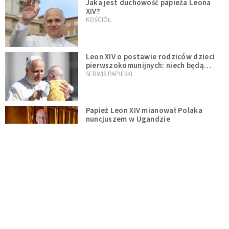
Jaka jest duchowość papieża Leona
XIV?
KOŚCIÓŁ
Leon XIV o postawie rodziców dzieci
pierwszokomunijnych: niech będą
przykładem
SERWIS PAPIESKI
Papież Leon XIV mianował Polaka
nuncjuszem w Ugandzie
KOŚCIÓŁ
Neapol: Cud św. Januarego dopełniony
na oczach papieża w rocznicę
pontyfikatu!
KOŚCIÓŁ
Papież Leon nie zniesie ograniczeń
nałożonych na odprawianie Mszy