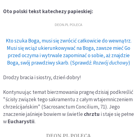
Oto polski tekst katechezy papieskiej:
DEON.PL POLECA
Kto szuka Boga, musi się zwrócić całkowicie do wewnątrz.
Musi się wciąż ukierunkowywać na Boga, zawsze mieć Go
przed oczyma i wytrwale zapominać o sobie, aż znajdzie
Boga, swój prawdziwy skarb. (Sprawdź:
Rozwój duchowy
)
Drodzy bracia i siostry, dzień dobry!
Kontynuując temat bierzmowania pragnę dzisiaj podkreślić
"ścisły związek tego sakramentu z całym wtajemniczeniem
chrześcijańskim" (Sacrosanctum Concilium, 71). Jego
znaczenie jaśnieje bowiem w świetle
chrztu
i staje się pełne
w
Eucharystii
.
DEON.PL POLECA