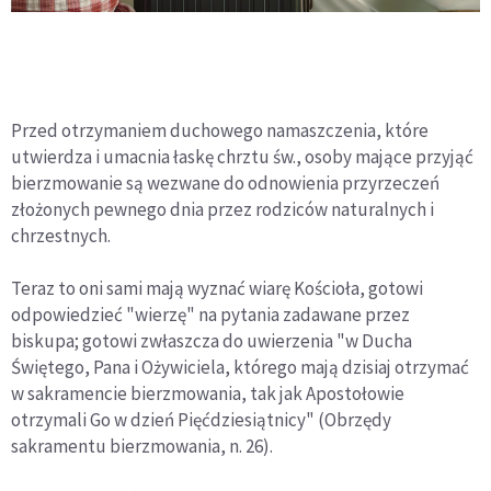
Przed otrzymaniem duchowego namaszczenia, które
utwierdza i umacnia łaskę chrztu św., osoby mające przyjąć
bierzmowanie są wezwane do odnowienia przyrzeczeń
złożonych pewnego dnia przez rodziców naturalnych i
chrzestnych.
Teraz to oni sami mają wyznać wiarę Kościoła, gotowi
odpowiedzieć "wierzę" na pytania zadawane przez
biskupa; gotowi zwłaszcza do uwierzenia "w Ducha
Świętego, Pana i Ożywiciela, którego mają dzisiaj otrzymać
w sakramencie bierzmowania, tak jak Apostołowie
otrzymali Go w dzień Pięćdziesiątnicy" (Obrzędy
sakramentu bierzmowania, n. 26).