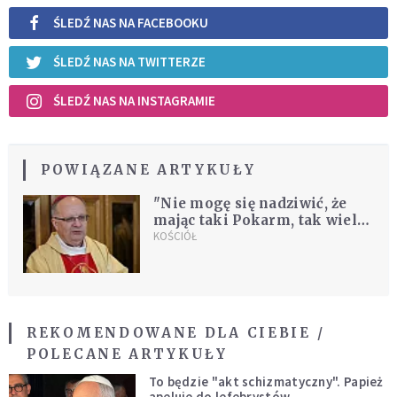
ŚLEDŹ NAS NA FACEBOOKU
ŚLEDŹ NAS NA TWITTERZE
ŚLEDŹ NAS NA INSTAGRAMIE
POWIĄZANE ARTYKUŁY
"Nie mogę się nadziwić, że
mając taki Pokarm, tak wielu
chrześcijan nie przychodzi na
KOŚCIÓŁ
Eucharystię"
REKOMENDOWANE DLA CIEBIE /
POLECANE ARTYKUŁY
To będzie "akt schizmatyczny". Papież
apeluje do lefebrystów