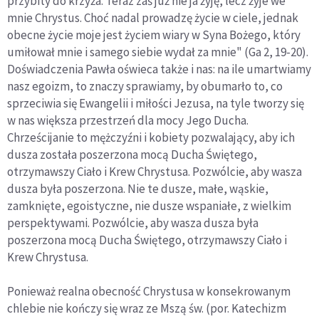
przybity do krzyża. Teraz zaś już nie ja żyję, lecz żyje we
mnie Chrystus. Choć nadal prowadzę życie w ciele, jednak
obecne życie moje jest życiem wiary w Syna Bożego, który
umiłował mnie i samego siebie wydał za mnie" (Ga 2, 19-20).
Doświadczenia Pawła oświeca także i nas: na ile umartwiamy
nasz egoizm, to znaczy sprawiamy, by obumarło to, co
sprzeciwia się Ewangelii i miłości Jezusa, na tyle tworzy się
w nas większa przestrzeń dla mocy Jego Ducha.
Chrześcijanie to mężczyźni i kobiety pozwalający, aby ich
dusza została poszerzona mocą Ducha Świętego,
otrzymawszy Ciało i Krew Chrystusa. Pozwólcie, aby wasza
dusza była poszerzona. Nie te dusze, małe, wąskie,
zamknięte, egoistyczne, nie dusze wspaniałe, z wielkim
perspektywami. Pozwólcie, aby wasza dusza była
poszerzona mocą Ducha Świętego, otrzymawszy Ciało i
Krew Chrystusa.
Ponieważ realna obecność Chrystusa w konsekrowanym
chlebie nie kończy się wraz ze Mszą św. (por. Katechizm