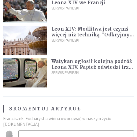
Leona XIV we Francji
SERWIS PAPIESKI
Leon XIV: Modlitwa jest czymś
więcej niż techniką. "Odkryjmy
ją na nowo"
SERWIS PAPIESKI
Watykan ogłosił kolejną podróż
Leona XIV. Papież odwiedzi trzy
kraje Ameryki Południowej
SERWIS PAPIESKI
SKOMENTUJ ARTYKUŁ
Franciszek: Eucharystia winna owocować w naszym życiu
[DOKUMENTACJA]