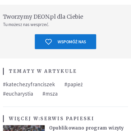
Tworzymy DEON.pl dla Ciebie
Tu możesz nas wesprzeć.
WSPOMÓŻ NAS
TEMATY W ARTYKULE
#katechezyfranciszek
#papież
#eucharystia
#msza
WIĘCEJ W:
SERWIS PAPIESKI
Opublikowano program wizyty