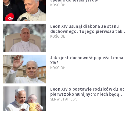
KOŚCIÓŁ
Leon XIV usunął diakona ze stanu
duchownego. To jego pierwsza tak
bezprecedensowa decyzja
KOŚCIÓŁ
Jaka jest duchowość papieża Leona
XIV?
KOŚCIÓŁ
Leon XIV o postawie rodziców dzieci
pierwszokomunijnych: niech będą
przykładem
SERWIS PAPIESKI
Papież Leon XIV mianował Polaka
nuncjuszem w Ugandzie
KOŚCIÓŁ