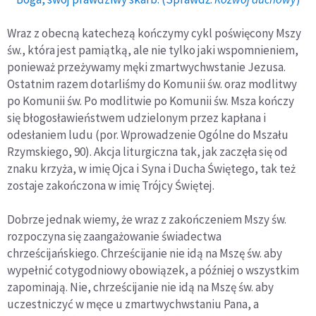
Wraz z obecną katechezą kończymy cykl poświęcony Mszy
św., która jest pamiątką, ale nie tylko jaki wspomnieniem,
ponieważ przeżywamy męki zmartwychwstanie Jezusa.
Ostatnim razem dotarliśmy do Komunii św. oraz modlitwy
po Komunii św. Po modlitwie po Komunii św. Msza kończy
się błogosławieństwem udzielonym przez kapłana i
odesłaniem ludu (por. Wprowadzenie Ogólne do Mszału
Rzymskiego, 90). Akcja liturgiczna tak, jak zaczęła się od
znaku krzyża, w imię Ojca i Syna i Ducha Świętego, tak też
zostaje zakończona w imię Trójcy Świętej.
Dobrze jednak wiemy, że wraz z zakończeniem Mszy św.
rozpoczyna się zaangażowanie świadectwa
chrześcijańskiego. Chrześcijanie nie idą na Mszę św. aby
wypełnić cotygodniowy obowiązek, a później o wszystkim
zapominają. Nie, chrześcijanie nie idą na Mszę św. aby
uczestniczyć w męce u zmartwychwstaniu Pana, a