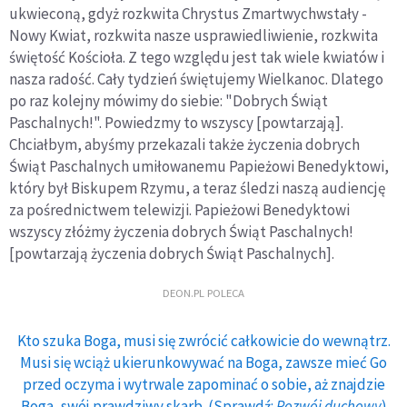
ukwieconą, gdyż rozkwita Chrystus Zmartwychwstały -
Nowy Kwiat, rozkwita nasze usprawiedliwienie, rozkwita
świętość Kościoła. Z tego względu jest tak wiele kwiatów i
nasza radość. Cały tydzień świętujemy Wielkanoc. Dlatego
po raz kolejny mówimy do siebie: "Dobrych Świąt
Paschalnych!". Powiedzmy to wszyscy [powtarzają].
Chciałbym, abyśmy przekazali także życzenia dobrych
Świąt Paschalnych umiłowanemu Papieżowi Benedyktowi,
który był Biskupem Rzymu, a teraz śledzi naszą audiencję
za pośrednictwem telewizji. Papieżowi Benedyktowi
wszyscy złóżmy życzenia dobrych Świąt Paschalnych!
[powtarzają życzenia dobrych Świąt Paschalnych].
DEON.PL POLECA
Kto szuka Boga, musi się zwrócić całkowicie do wewnątrz.
Musi się wciąż ukierunkowywać na Boga, zawsze mieć Go
przed oczyma i wytrwale zapominać o sobie, aż znajdzie
Boga, swój prawdziwy skarb. (Sprawdź:
Rozwój duchowy
)