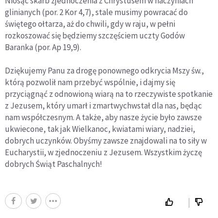
Niosąc skarb zjednoczenia z Chrystusem w naczyniach
glinianych (por. 2 Kor 4,7), stale musimy powracać do
świętego ołtarza, aż do chwili, gdy w raju, w pełni
rozkoszować się będziemy szczęściem uczty Godów
Baranka (por. Ap 19,9).
Dziękujemy Panu za drogę ponownego odkrycia Mszy św.,
którą pozwolił nam przebyć wspólnie, i dajmy się
przyciągnąć z odnowioną wiarą na to rzeczywiste spotkanie
z Jezusem, który umarł i zmartwychwstał dla nas, będąc
nam współczesnym. A także, aby nasze życie było zawsze
ukwiecone, tak jak Wielkanoc, kwiatami wiary, nadziei,
dobrych uczynków. Obyśmy zawsze znajdowali na to siły w
Eucharystii, w zjednoczeniu z Jezusem. Wszystkim życzę
dobrych Świąt Paschalnych!