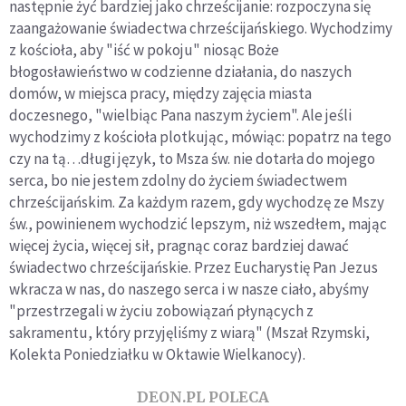
następnie żyć bardziej jako chrześcijanie: rozpoczyna się
zaangażowanie świadectwa chrześcijańskiego. Wychodzimy
z kościoła, aby "iść w pokoju" niosąc Boże
błogosławieństwo w codzienne działania, do naszych
domów, w miejsca pracy, między zajęcia miasta
doczesnego, "wielbiąc Pana naszym życiem". Ale jeśli
wychodzimy z kościoła plotkując, mówiąc: popatrz na tego
czy na tą…długi język, to Msza św. nie dotarła do mojego
serca, bo nie jestem zdolny do życiem świadectwem
chrześcijańskim. Za każdym razem, gdy wychodzę ze Mszy
św., powinienem wychodzić lepszym, niż wszedłem, mając
więcej życia, więcej sił, pragnąc coraz bardziej dawać
świadectwo chrześcijańskie. Przez Eucharystię Pan Jezus
wkracza w nas, do naszego serca i w nasze ciało, abyśmy
"przestrzegali w życiu zobowiązań płynących z
sakramentu, który przyjęliśmy z wiarą" (Mszał Rzymski,
Kolekta Poniedziałku w Oktawie Wielkanocy).
DEON.PL POLECA