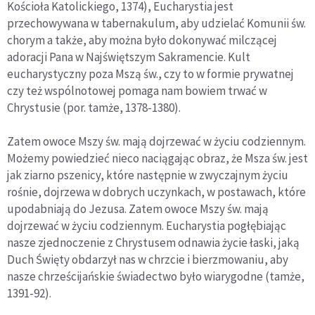
Kościoła Katolickiego, 1374), Eucharystia jest
przechowywana w tabernakulum, aby udzielać Komunii św.
chorym a także, aby można było dokonywać milczącej
adoracji Pana w Najświętszym Sakramencie. Kult
eucharystyczny poza Mszą św., czy to w formie prywatnej
czy też wspólnotowej pomaga nam bowiem trwać w
Chrystusie (por. tamże, 1378-1380).
Zatem owoce Mszy św. mają dojrzewać w życiu codziennym.
Możemy powiedzieć nieco naciągając obraz, że Msza św. jest
jak ziarno pszenicy, które następnie w zwyczajnym życiu
rośnie, dojrzewa w dobrych uczynkach, w postawach, które
upodabniają do Jezusa. Zatem owoce Mszy św. mają
dojrzewać w życiu codziennym. Eucharystia pogłębiając
nasze zjednoczenie z Chrystusem odnawia życie łaski, jaką
Duch Święty obdarzył nas w chrzcie i bierzmowaniu, aby
nasze chrześcijańskie świadectwo było wiarygodne (tamże,
1391-92).