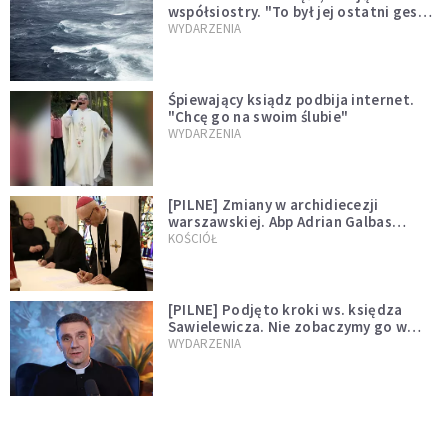
współsiostry. "To był jej ostatni gest
miłości"
WYDARZENIA
Śpiewający ksiądz podbija internet.
"Chcę go na swoim ślubie"
WYDARZENIA
[PILNE] Zmiany w archidiecezji
warszawskiej. Abp Adrian Galbas
wręczył dekrety nowym proboszczom
KOŚCIÓŁ
[PILNE] Podjęto kroki ws. księdza
Sawielewicza. Nie zobaczymy go w
mediach
WYDARZENIA