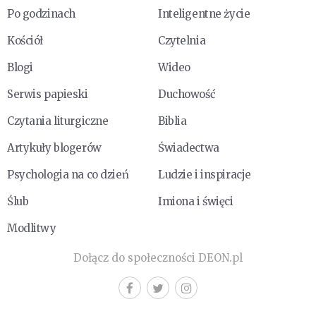
Po godzinach
Inteligentne życie
Kościół
Czytelnia
Blogi
Wideo
Serwis papieski
Duchowość
Czytania liturgiczne
Biblia
Artykuły blogerów
Świadectwa
Psychologia na co dzień
Ludzie i inspiracje
Ślub
Imiona i święci
Modlitwy
Dołącz do społeczności DEON.pl