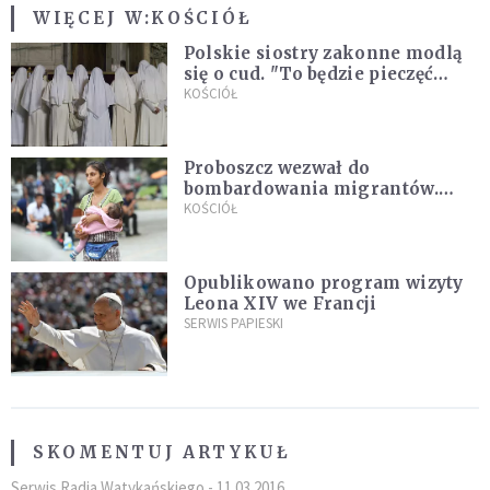
WIĘCEJ W:
KOŚCIÓŁ
Polskie siostry zakonne modlą
się o cud. "To będzie pieczęć
Pana Boga dla naszej wiary"
KOŚCIÓŁ
Proboszcz wezwał do
bombardowania migrantów.
"Masowy ogień przeciwko
KOŚCIÓŁ
najeźdźcom!"
Opublikowano program wizyty
Leona XIV we Francji
SERWIS PAPIESKI
SKOMENTUJ ARTYKUŁ
Serwis Radia Watykańskiego - 11.03.2016