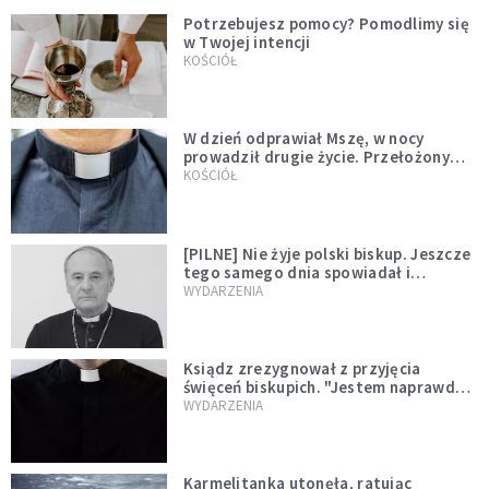
Potrzebujesz pomocy? Pomodlimy się
w Twojej intencji
KOŚCIÓŁ
W dzień odprawiał Mszę, w nocy
prowadził drugie życie. Przełożony
kazał mu opuścić zakon
KOŚCIÓŁ
[PILNE] Nie żyje polski biskup. Jeszcze
tego samego dnia spowiadał i
sprawował Mszę świętą
WYDARZENIA
Ksiądz zrezygnował z przyjęcia
święceń biskupich. "Jestem naprawdę
niegodny"
WYDARZENIA
Karmelitanka utonęła, ratując