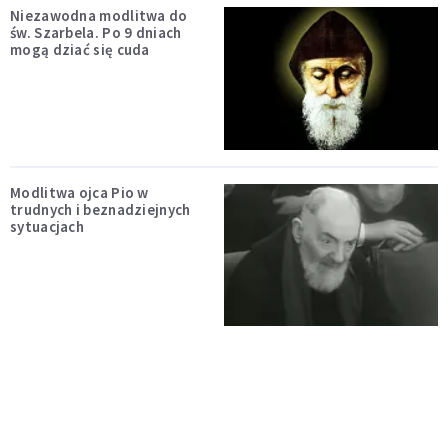
Niezawodna modlitwa do
św. Szarbela. Po 9 dniach
mogą dziać się cuda
Modlitwa ojca Pio w
trudnych i beznadziejnych
sytuacjach