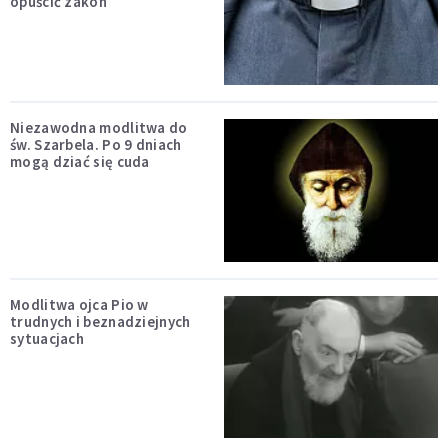
opuścić zakon
Niezawodna modlitwa do
św. Szarbela. Po 9 dniach
mogą dziać się cuda
Modlitwa ojca Pio w
trudnych i beznadziejnych
sytuacjach