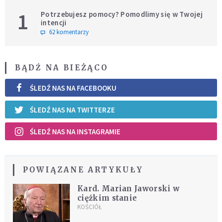
1
Potrzebujesz pomocy? Pomodlimy się w Twojej
intencji
62 komentarzy
BĄDŹ NA BIEŻĄCO
ŚLEDŹ NAS NA FACEBOOKU
ŚLEDŹ NAS NA TWITTERZE
ŚLEDŹ NAS NA INSTAGRAMIE
POWIĄZANE ARTYKUŁY
Kard. Marian Jaworski w
ciężkim stanie
KOŚCIÓŁ