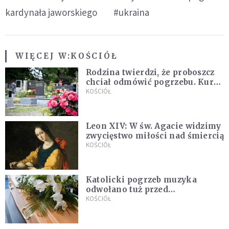
kardynała jaworskiego
#ukraina
WIĘCEJ W:
KOŚCIÓŁ
Rodzina twierdzi, że proboszcz
chciał odmówić pogrzebu. Kuria
zapowiada wyjaśnienia
KOŚCIÓŁ
Leon XIV: W św. Agacie widzimy
zwycięstwo miłości nad śmiercią
KOŚCIÓŁ
Katolicki pogrzeb muzyka
odwołano tuż przed
uroczystością. Powodem była
KOŚCIÓŁ
przynależność do masonerii