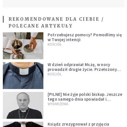
REKOMENDOWANE DLA CIEBIE /
POLECANE ARTYKUŁY
Potrzebujesz pomocy? Pomodlimy się
w Twojej intencji
KOŚCIÓŁ
W dzień odprawiał Mszę, w nocy
prowadził drugie życie. Przełożony
kazał mu opuścić zakon
KOŚCIÓŁ
[PILNE] Nie żyje polski biskup. Jeszcze
tego samego dnia spowiadał i
sprawował Mszę świętą
WYDARZENIA
Ksiądz zrezygnował z przyjęcia