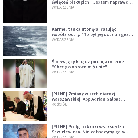
święceń biskupich. "Jestem naprawdę
niegodny"
WYDARZENIA
Karmelitanka utonęła, ratując
współsiostry. "To był jej ostatni gest
miłości"
WYDARZENIA
Śpiewający ksiądz podbija internet.
"Chcę go na swoim ślubie"
WYDARZENIA
[PILNE] Zmiany w archidiecezji
warszawskiej. Abp Adrian Galbas
wręczył dekrety nowym proboszczom
KOŚCIÓŁ
[PILNE] Podjęto kroki ws. księdza
Sawielewicza. Nie zobaczymy go w
mediach
WYDARZENIA