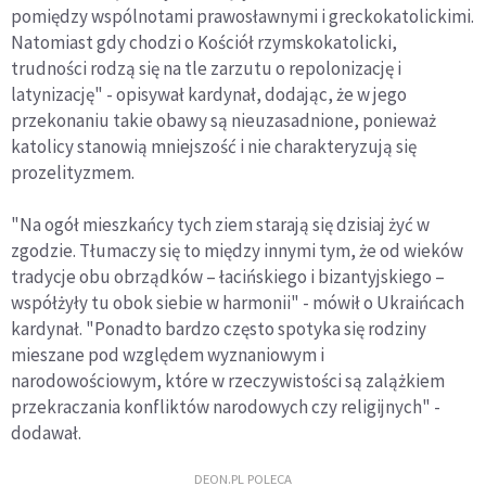
pomiędzy wspólnotami prawosławnymi i greckokatolickimi.
Natomiast gdy chodzi o Kościół rzymskokatolicki,
trudności rodzą się na tle zarzutu o repolonizację i
latynizację" - opisywał kardynał, dodając, że w jego
przekonaniu takie obawy są nieuzasadnione, ponieważ
katolicy stanowią mniejszość i nie charakteryzują się
prozelityzmem.
"Na ogół mieszkańcy tych ziem starają się dzisiaj żyć w
zgodzie. Tłumaczy się to między innymi tym, że od wieków
tradycje obu obrządków – łacińskiego i bizantyjskiego –
współżyły tu obok siebie w harmonii" - mówił o Ukraińcach
kardynał. "Ponadto bardzo często spotyka się rodziny
mieszane pod względem wyznaniowym i
narodowościowym, które w rzeczywistości są zalążkiem
przekraczania konfliktów narodowych czy religijnych" -
dodawał.
DEON.PL POLECA