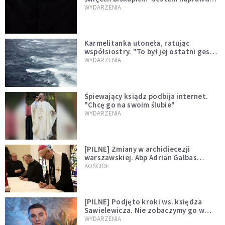
niegodny"
WYDARZENIA
Karmelitanka utonęła, ratując
współsiostry. "To był jej ostatni gest
miłości"
WYDARZENIA
Śpiewający ksiądz podbija internet.
"Chcę go na swoim ślubie"
WYDARZENIA
[PILNE] Zmiany w archidiecezji
warszawskiej. Abp Adrian Galbas
wręczył dekrety nowym proboszczom
KOŚCIÓŁ
[PILNE] Podjęto kroki ws. księdza
Sawielewicza. Nie zobaczymy go w
mediach
WYDARZENIA