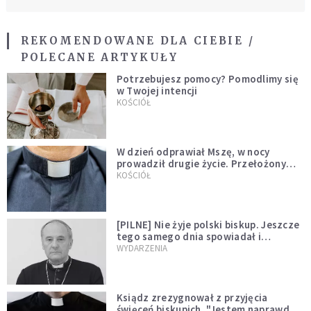
REKOMENDOWANE DLA CIEBIE /
POLECANE ARTYKUŁY
Potrzebujesz pomocy? Pomodlimy się
w Twojej intencji
KOŚCIÓŁ
W dzień odprawiał Mszę, w nocy
prowadził drugie życie. Przełożony
kazał mu opuścić zakon
KOŚCIÓŁ
[PILNE] Nie żyje polski biskup. Jeszcze
tego samego dnia spowiadał i
sprawował Mszę świętą
WYDARZENIA
Ksiądz zrezygnował z przyjęcia
święceń biskupich. "Jestem naprawdę