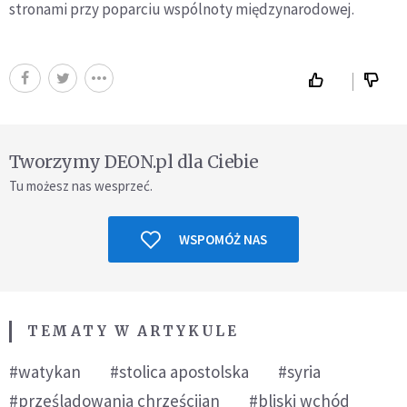
stronami przy poparciu wspólnoty międzynarodowej.
Tworzymy DEON.pl dla Ciebie
Tu możesz nas wesprzeć.
WSPOMÓŻ NAS
TEMATY W ARTYKULE
#watykan
#stolica apostolska
#syria
#prześladowania chrześcijan
#bliski wchód