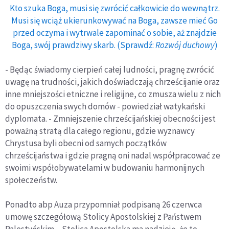
Kto szuka Boga, musi się zwrócić całkowicie do wewnątrz.
Musi się wciąż ukierunkowywać na Boga, zawsze mieć Go
przed oczyma i wytrwale zapominać o sobie, aż znajdzie
Boga, swój prawdziwy skarb. (Sprawdź:
Rozwój duchowy
)
- Będąc świadomy cierpień całej ludności, pragnę zwrócić
uwagę na trudności, jakich doświadczają chrześcijanie oraz
inne mniejszości etniczne i religijne, co zmusza wielu z nich
do opuszczenia swych domów - powiedział watykański
dyplomata. - Zmniejszenie chrześcijańskiej obecności jest
poważną stratą dla całego regionu, gdzie wyznawcy
Chrystusa byli obecni od samych początków
chrześcijaństwa i gdzie pragną oni nadal współpracować ze
swoimi współobywatelami w budowaniu harmonijnych
społeczeństw.
Ponadto abp Auza przypomniał podpisaną 26 czerwca
umowę szczegółową Stolicy Apostolskiej z Państwem