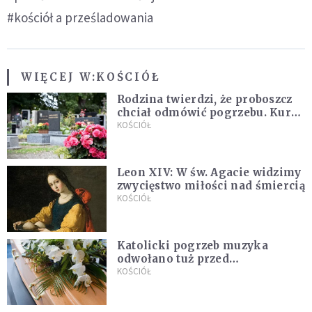
#kościół a prześladowania
WIĘCEJ W:
KOŚCIÓŁ
Rodzina twierdzi, że proboszcz
chciał odmówić pogrzebu. Kuria
zapowiada wyjaśnienia
KOŚCIÓŁ
Leon XIV: W św. Agacie widzimy
zwycięstwo miłości nad śmiercią
KOŚCIÓŁ
Katolicki pogrzeb muzyka
odwołano tuż przed
uroczystością. Powodem była
KOŚCIÓŁ
przynależność do masonerii