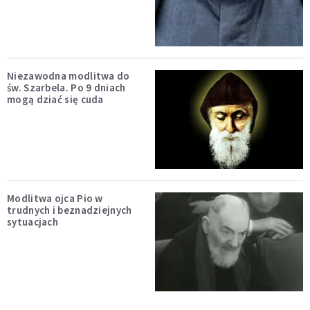
Niezawodna modlitwa do
św. Szarbela. Po 9 dniach
mogą dziać się cuda
Modlitwa ojca Pio w
trudnych i beznadziejnych
sytuacjach