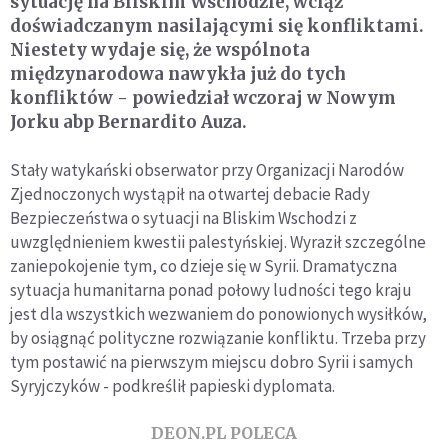
sytuację na Bliskim Wschodzie, wciąż
doświadczanym nasilającymi się konfliktami.
Niestety wydaje się, że wspólnota
międzynarodowa nawykła już do tych
konfliktów - powiedział wczoraj w Nowym
Jorku abp Bernardito Auza.
Stały watykański obserwator przy Organizacji Narodów
Zjednoczonych wystąpił na otwartej debacie Rady
Bezpieczeństwa o sytuacji na Bliskim Wschodzi z
uwzględnieniem kwestii palestyńskiej. Wyraził szczególne
zaniepokojenie tym, co dzieje się w Syrii. Dramatyczna
sytuacja humanitarna ponad połowy ludności tego kraju
jest dla wszystkich wezwaniem do ponowionych wysiłków,
by osiągnąć polityczne rozwiązanie konfliktu. Trzeba przy
tym postawić na pierwszym miejscu dobro Syrii i samych
Syryjczyków - podkreślił papieski dyplomata.
DEON.PL POLECA