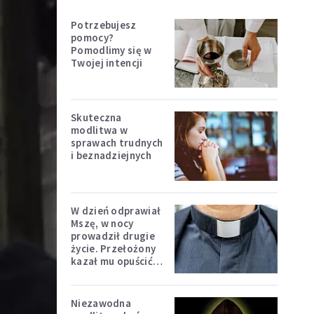
Potrzebujesz
pomocy?
Pomodlimy się w
Twojej intencji
Skuteczna
modlitwa w
sprawach trudnych
i beznadziejnych
W dzień odprawiał
Mszę, w nocy
prowadził drugie
życie. Przełożony
kazał mu opuścić
zakon
Niezawodna