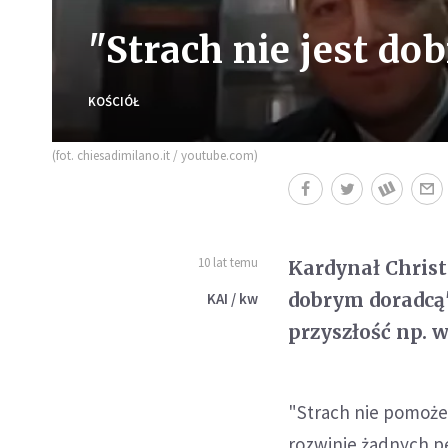
"Strach nie jest d
KOŚCIÓŁ
(fot. chiesadimilano.it / youtube.com)
10 lat temu
Kardynał Christ
dobrym doradcą
KAI / kw
przyszłość np. 
"Strach nie pomoż
rozwinie żadnych p