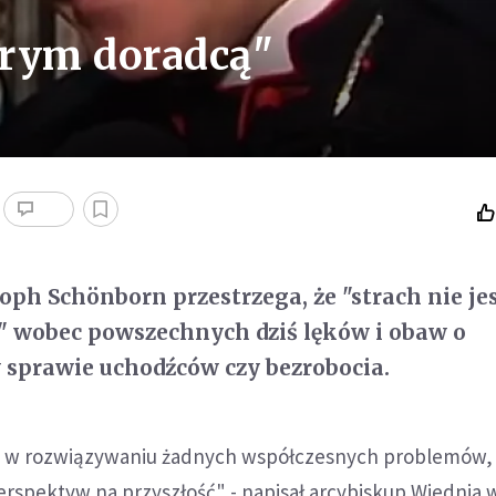
obrym doradcą"
oph Schönborn przestrzega, że "strach nie je
" wobec powszechnych dziś lęków i obaw o
w sprawie uchodźców czy bezrobocia.
e w rozwiązywaniu żadnych współczesnych problemów, 
erspektyw na przyszłość" - napisał arcybiskup Wiednia