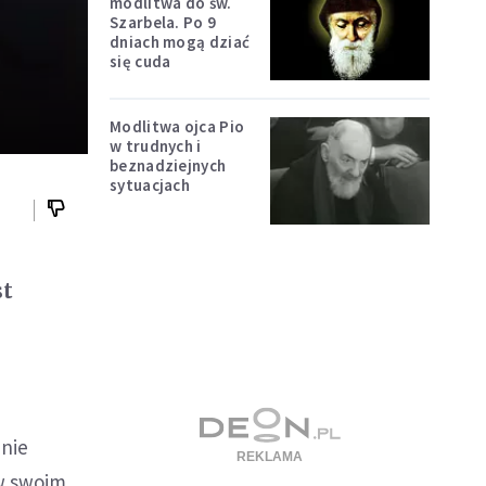
modlitwa do św.
Szarbela. Po 9
dniach mogą dziać
się cuda
Modlitwa ojca Pio
w trudnych i
beznadziejnych
sytuacjach
st
nie
 w swoim