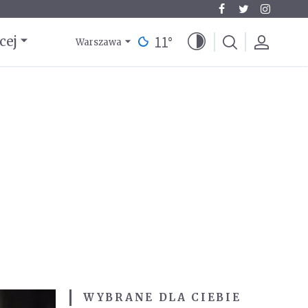
11
°
cej
Warszawa
WYBRANE DLA CIEBIE