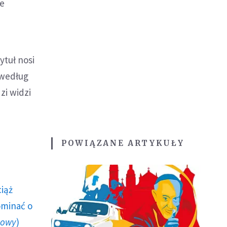
je
ytuł nosi
- według
zi widzi
POWIĄZANE ARTYKUŁY
ciąż
ominać o
howy
)