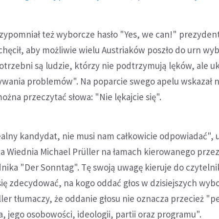
zypomniał też wyborcze hasło "Yes, we can!" prezyden
hęcił, aby możliwie wielu Austriaków poszło do urn wy
otrzebni są ludzie, którzy nie podtrzymują lęków, ale u
ywania problemów". Na poparcie swego apelu wskazał na
ożna przeczytać słowa: "Nie lękajcie się".
dealny kandydat, nie musi nam całkowicie odpowiadać",
pa Wiednia Michael Prüller na łamach kierowanego przez
nika "Der Sonntag". Tę swoją uwagę kieruje do czyteln
 się zdecydować, na kogo oddać głos w dzisiejszych wyb
ler tłumaczy, że oddanie głosu nie oznacza przecież "p
, jego osobowości, ideologii, partii oraz programu".