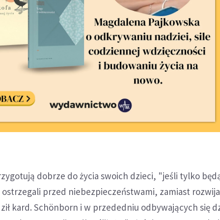
zygotują dobrze do życia swoich dzieci, "jeśli tylko będ
i ostrzegali przed niebezpieczeństwami, zamiast rozwij
ził kard. Schönborn i w przededniu odbywających się dz