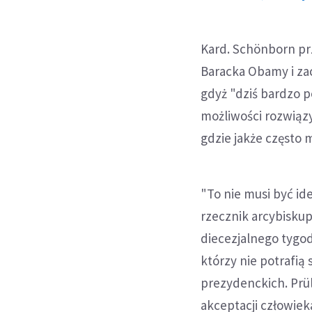
Kard. Schönborn pr
Baracka Obamy i zac
gdyż "dziś bardzo p
możliwości rozwiąz
gdzie jakże często m
"To nie musi być i
rzecznik arcybisku
diecezjalnego tygod
którzy nie potrafią
prezydenckich. Prül
akceptacji człowieka