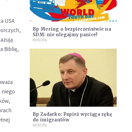
ta USA
Bp Mering o bezpieczeństwie na
borczych,
ŚDM: nie ulegajmy panice!
kazują
KOŚCIÓŁ
 Biblię,
 uważa
 niego
ików,
orach
Bp Zadarko: Papież wyciąga rękę
ełnej
do imigrantów
KOŚCIÓŁ