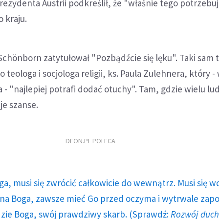
zydenta Austrii podkreślił, że "właśnie tego potrzebu
 kraju.
 Schönborn zatytułował "Pozbądźcie się lęku". Taki sam t
o teologa i socjologa religii, ks. Paula Zulehnera, który 
- "najlepiej potrafi dodać otuchy". Tam, gdzie wielu lud
je szanse.
DEON.PL POLECA
ga, musi się zwrócić całkowicie do wewnątrz. Musi się w
a Boga, zawsze mieć Go przed oczyma i wytrwale zap
dzie Boga, swój prawdziwy skarb. (Sprawdź:
Rozwój duc