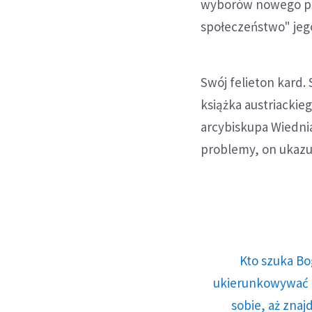
wyborów nowego pre
społeczeństwo" jego
Swój felieton kard.
książka austriackieg
arcybiskupa Wiednia 
problemy, on ukazu
Kto szuka Bo
ukierunkowywać n
sobie, aż znaj