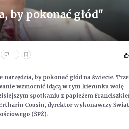
a, by pokonać głód"
narzędzia, by pokonać głód na świecie. Trz
wanie wzmocnić idącą w tym kierunku wolę
dzisiejszym spotkaniu z papieżem Franciszki
 Ertharin Cousin, dyrektor wykonawczy Świ
ściowego (ŚPŻ).