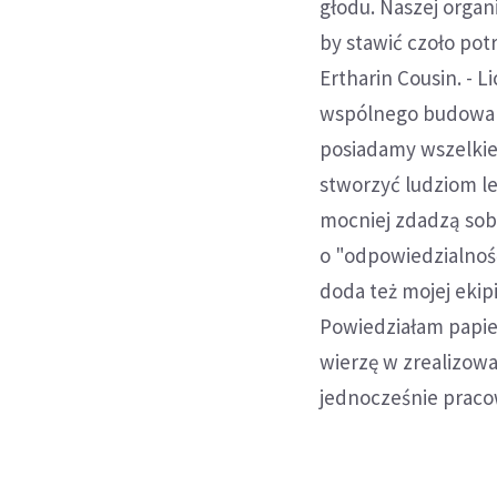
głodu. Naszej organ
by stawić czoło po
Ertharin Cousin. - 
wspólnego budowania
posiadamy wszelkie 
stworzyć ludziom le
mocniej zdadzą sobi
o "odpowiedzialność
doda też mojej ekip
Powiedziałam papie
wierzę w zrealizowa
jednocześnie pracow