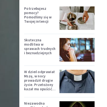
Potrzebujesz
pomocy?
Pomodlimy się w
Twojej intencji
Skuteczna
modlitwa w
sprawach trudnych
i beznadziejnych
W dzień odprawiał
Mszę, w nocy
prowadził drugie
życie. Przełożony
kazał mu opuścić
zakon
Niezawodna