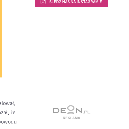
ŚLEDŹ NAS NA INSTAGRAMIE
elował,
zał, że
z powodu