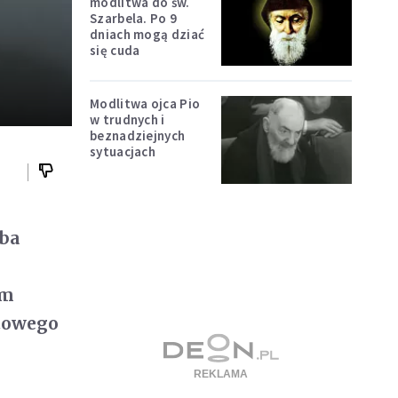
modlitwa do św.
Szarbela. Po 9
dniach mogą dziać
się cuda
Modlitwa ojca Pio
w trudnych i
beznadziejnych
sytuacjach
eba
em
atowego