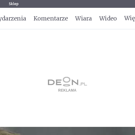
g
Sklep
Wię
darzenia
Komentarze
Wiara
Wideo