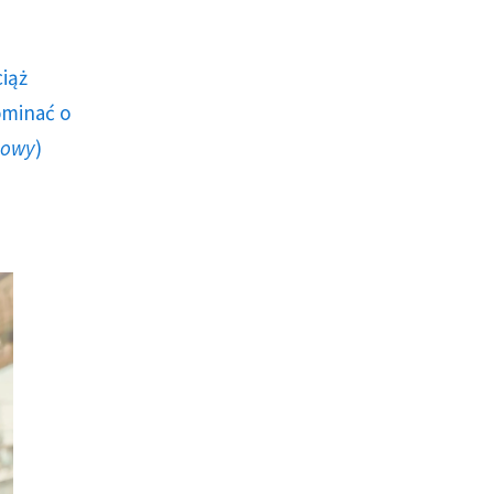
ciąż
ominać o
howy
)