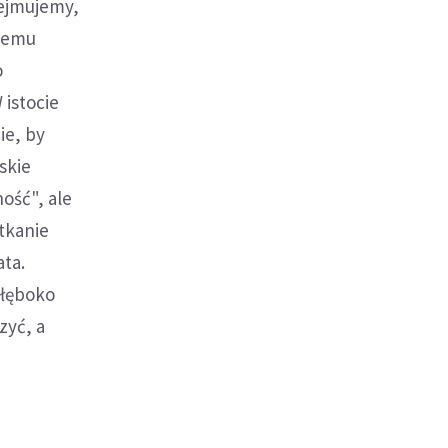
dejmujemy,
kiemu
o
 istocie
ie, by
skie
ość", ale
tkanie
ata.
głęboko
zyć, a