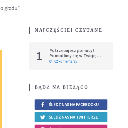
ro głodu"
NAJCZĘŚCIEJ CZYTANE
Potrzebujesz pomocy?
1
Pomodlimy się w Twojej
intencji
62 komentarzy
BĄDŹ NA BIEŻĄCO
ŚLEDŹ NAS NA FACEBOOKU
ŚLEDŹ NAS NA TWITTERZE