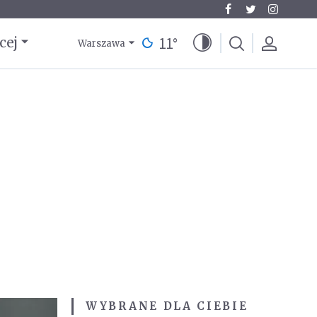
11
°
cej
Warszawa
WYBRANE DLA CIEBIE