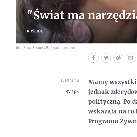
"Świat ma narzędzi
KOŚCIÓŁ
(fot. FoodSecuritySU / youtube.com)
10 lat temu
Mamy wszystkie 
jednak zdecydo
RV / pk
polityczną. Po 
wskazała na to
Programu Żywno