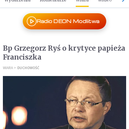
Radio DEON Modlitwa
Bp Grzegorz Ryś o krytyce papieża
Franciszka
WIARA
DUCHOWOŚĆ