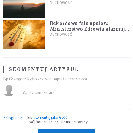
DUCHOWOŚĆ
Rekordowa fala upałów.
Ministerstwo Zdrowia alarmuje
po doświadczeniach z czerwca
DUCHOWOŚĆ
SKOMENTUJ ARTYKUŁ
Bp Grzegorz Ryś o krytyce papieża Franciszka
Zaloguj się
lub
skomentuj jako Gość
Twój komentarz będzie moderowany