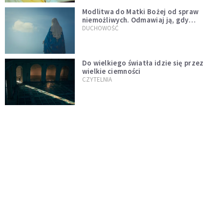
Modlitwa do Matki Bożej od spraw
niemożliwych. Odmawiaj ją, gdy
wszystko idzie źle
DUCHOWOŚĆ
Do wielkiego światła idzie się przez
wielkie ciemności
CZYTELNIA