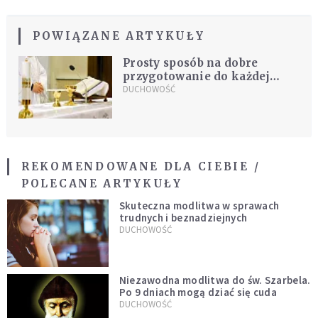
POWIĄZANE ARTYKUŁY
Prosty sposób na dobre
przygotowanie do każdej
Mszy Świętej
DUCHOWOŚĆ
REKOMENDOWANE DLA CIEBIE /
POLECANE ARTYKUŁY
Skuteczna modlitwa w sprawach
trudnych i beznadziejnych
DUCHOWOŚĆ
Niezawodna modlitwa do św. Szarbela.
Po 9 dniach mogą dziać się cuda
DUCHOWOŚĆ