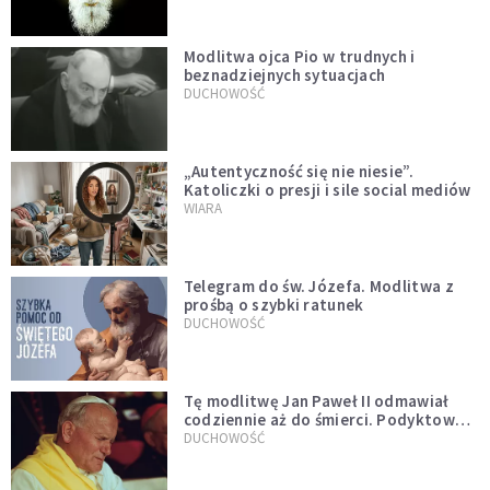
Modlitwa ojca Pio w trudnych i
beznadziejnych sytuacjach
DUCHOWOŚĆ
„Autentyczność się nie niesie”.
Katoliczki o presji i sile social mediów
WIARA
Telegram do św. Józefa. Modlitwa z
prośbą o szybki ratunek
DUCHOWOŚĆ
Tę modlitwę Jan Paweł II odmawiał
codziennie aż do śmierci. Podyktował
mu ją ojciec
DUCHOWOŚĆ