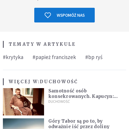
WSPOMÓŻ NAS
TEMATY W ARTYKULE
#krytyka
#papież franciszek
#bp ryś
WIĘCEJ W:
DUCHOWOŚĆ
Samotność osób
konsekrowanych. Kapucyn:
Życie w pojedynkę rzadko jest
DUCHOWOŚĆ
sielanką
Góry Tabor są po to, by
odważnie iść przez doliny