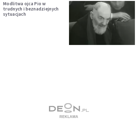
Modlitwa ojca Pio w
trudnych i beznadziejnych
sytuacjach