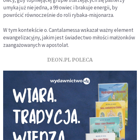
umyka już nie jedna, a 99 owiec i brakuje energii, by
powrócić równocześnie do roli rybaka-misjonarza.
W tym kontekście o. Cantalamessa wskazał ważny element
ewangelizacyjny, jakim jest świadectwo miłości małżonków
zaangażowanych w apostolat.
DEON.PL POLECA