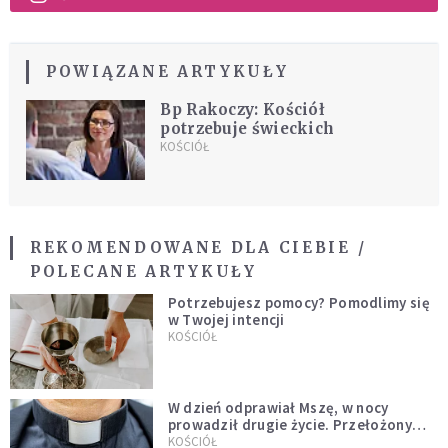
POWIĄZANE ARTYKUŁY
Bp Rakoczy: Kościół
potrzebuje świeckich
KOŚCIÓŁ
REKOMENDOWANE DLA CIEBIE /
POLECANE ARTYKUŁY
Potrzebujesz pomocy? Pomodlimy się
w Twojej intencji
KOŚCIÓŁ
W dzień odprawiał Mszę, w nocy
prowadził drugie życie. Przełożony
kazał mu opuścić zakon
KOŚCIÓŁ