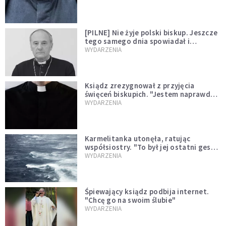
[PILNE] Nie żyje polski biskup. Jeszcze
tego samego dnia spowiadał i
sprawował Mszę świętą
WYDARZENIA
Ksiądz zrezygnował z przyjęcia
święceń biskupich. "Jestem naprawdę
niegodny"
WYDARZENIA
Karmelitanka utonęła, ratując
współsiostry. "To był jej ostatni gest
miłości"
WYDARZENIA
Śpiewający ksiądz podbija internet.
"Chcę go na swoim ślubie"
WYDARZENIA