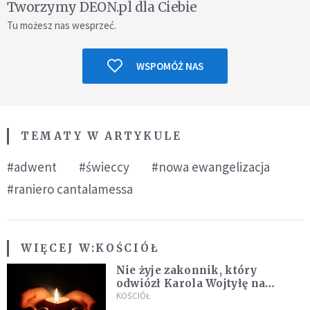
Tworzymy DEON.pl dla Ciebie
Tu możesz nas wesprzeć.
WSPOMÓŻ NAS
TEMATY W ARTYKULE
#adwent
#świeccy
#nowa ewangelizacja
#raniero cantalamessa
WIĘCEJ W:
KOŚCIÓŁ
Nie żyje zakonnik, który
odwiózł Karola Wojtyłę na
konklawe. Jan Paweł II nazywał
KOŚCIÓŁ
go "winowajcą"