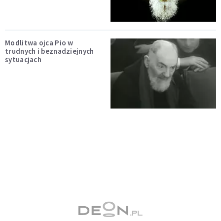
Modlitwa ojca Pio w
trudnych i beznadziejnych
sytuacjach