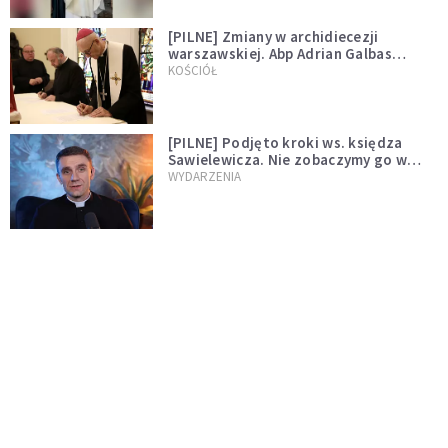
[PILNE] Zmiany w archidiecezji
warszawskiej. Abp Adrian Galbas
wręczył dekrety nowym proboszczom
KOŚCIÓŁ
[PILNE] Podjęto kroki ws. księdza
Sawielewicza. Nie zobaczymy go w
mediach
WYDARZENIA