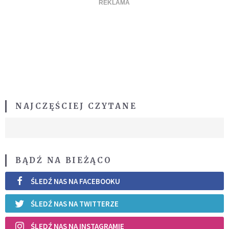
NAJCZĘŚCIEJ CZYTANE
BĄDŹ NA BIEŻĄCO
ŚLEDŹ NAS NA FACEBOOKU
ŚLEDŹ NAS NA TWITTERZE
ŚLEDŹ NAS NA INSTAGRAMIE