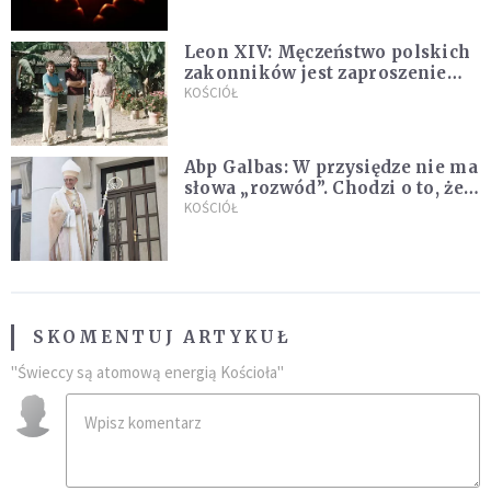
Leon XIV: Męczeństwo polskich
zakonników jest zaproszeniem
do jedności i misji całego
KOŚCIÓŁ
Kościoła
Abp Galbas: W przysiędze nie ma
słowa „rozwód”. Chodzi o to, że
„cię nie opuszczę”
KOŚCIÓŁ
SKOMENTUJ ARTYKUŁ
"Świeccy są atomową energią Kościoła"