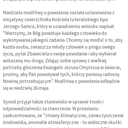
Niedziela modlitwy o powołania została ustanowiona z
inicjatywy zwierzchnika Kościoła luterańskiego bpa
Jerzego Samca, który w uzasadnieniu wniosku napisał:
"Wierzymy, że Bóg powołuje każdego człowieka do
wykonywania jakiegoś zadania. Chcemy się modlić o to, aby
każda osoba, zwłaszcza młody człowiek u progu swego
życia, pytał Zbawiciela o swoje powołanie i aby wybierał
wskazaną mu drogę. Zdając sobie sprawę z wielkiej
potrzeby głoszenia Ewangelii Jezusa Chrystusa w świecie,
prośmy, aby Pan powoływał tych, którzy poniosą radosną
Nowinę potrzebującym". Modlitwa o powołania odbędzie
się w niedzielę 26 maja.
Synod przyjął także stanowisko w sprawie troski i
odpowiedzialności za stworzenie. W przesłaniu
zaakcentowano, że "zmiany klimatyczne, zanieczyszczenie
środowiska, anomalie atmosferyczne - to widoczne skutki