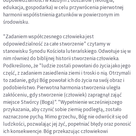
odpowiedzialności w każdym z obszarów (teologia,
edukacja, gospodarka) w celu przywrócenia pierwotnej
harmonii współistnienia gatunków w powierzonym im
środowisku.
"Zadaniem współczesnego człowieka jest
odpowiedzialność za całe stworzenie" czytamy w
stanowisku Synodu Kościoła luterańskiego. Odwołuje się w
nim również do biblijnej historii stworzenia człowieka.
Podkreślono, że "ludzie zostali powołani do życia jako jego
część, z zadaniem zasiedlenia ziemi i troski o nią. Otrzymali
to zadanie, gdyż Bóg powołał ich do życia na swój obraz i
podobieństwo. Pierwotna harmonia stworzenia uległa
zakłóceniu, gdy stworzenie (człowiek) zapragnął zająć
miejsce Stwórcy (Boga)". "Wypełnienie wcześniejszego
przykazania, aby czynić sobie ziemię podległą, zostało
naznaczone pychą. Mimo grzechu, Bóg nie odwrócił się od
ludzkości, pozwalając jej żyć, popełniać błędy oraz ponosić
ich konsekwencje. Bóg przekazując człowiekowi