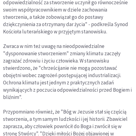
odpowiedzialność za stworzenie uczynił go równocześnie
swoim współpracownikiem w dziele zachowania
stworzenia, a także zobowiązał go do postawy
dziękczynienia za otrzymany dar życia" - podkreśla Synod
Kościoła luterańskiego w przyjętym stanowisku.
Zwraca w nim też uwagę na nieodpowiedzialne
"dysponowanie stworzeniem" zmiany klimatu zaczęły
zagrażać zdrowiu i życiu człowieka. W stanowisku
stwierdzono, że "chrześcijanie nie mogą pozostawać
obojętni wobec zagrożeń postępującej industrializacji.
Ochrona klimatu jest jednym z praktycznych zadań
wynikających z poczucia odpowiedzialności przed Bogiem i
bliźnim".
Przypomniano również, że "Bóg w Jezusie stał się częścią
stworzenia, a tym samym ludzkości i jej historii. Zbawiciel
zaprasza, aby człowiek powrócił do Boga i zwrócił się w
stronę Stwórcy". "Dzięki miłości Bożej objawionej w