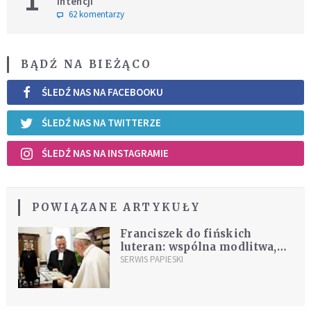
intencji
62 komentarzy
BĄDŹ NA BIEŻĄCO
ŚLEDŹ NAS NA FACEBOOKU
ŚLEDŹ NAS NA TWITTERZE
ŚLEDŹ NAS NA INSTAGRAMIE
POWIĄZANE ARTYKUŁY
Franciszek do fińskich
luteran: wspólna modlitwa,
świadectwo i służba prowadzą
SERWIS PAPIESKI
do jedności