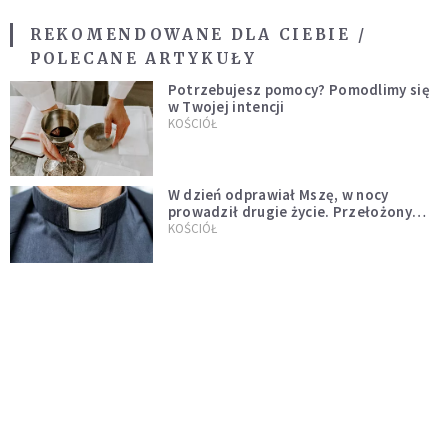
REKOMENDOWANE DLA CIEBIE /
POLECANE ARTYKUŁY
Potrzebujesz pomocy? Pomodlimy się
w Twojej intencji
KOŚCIÓŁ
W dzień odprawiał Mszę, w nocy
prowadził drugie życie. Przełożony
kazał mu opuścić zakon
KOŚCIÓŁ
[PILNE] Nie żyje polski biskup. Jeszcze
tego samego dnia spowiadał i
sprawował Mszę świętą
WYDARZENIA
Ksiądz zrezygnował z przyjęcia
święceń biskupich. "Jestem naprawdę
niegodny"
WYDARZENIA