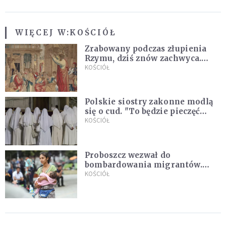
WIĘCEJ W:
KOŚCIÓŁ
Zrabowany podczas złupienia
Rzymu, dziś znów zachwyca.
Wyjątkowy arras w Castel
KOŚCIÓŁ
Gandolfo
Polskie siostry zakonne modlą
się o cud. "To będzie pieczęć
Pana Boga dla naszej wiary"
KOŚCIÓŁ
Proboszcz wezwał do
bombardowania migrantów.
"Masowy ogień przeciwko
KOŚCIÓŁ
najeźdźcom!"