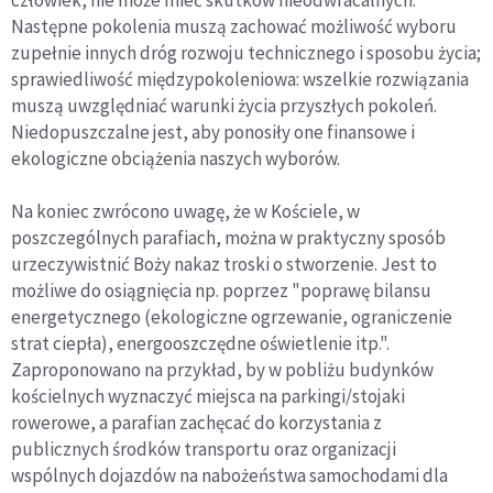
człowiek, nie może mieć skutków nieodwracalnych.
Następne pokolenia muszą zachować możliwość wyboru
zupełnie innych dróg rozwoju technicznego i sposobu życia;
sprawiedliwość międzypokoleniowa: wszelkie rozwiązania
muszą uwzględniać warunki życia przyszłych pokoleń.
Niedopuszczalne jest, aby ponosiły one finansowe i
ekologiczne obciążenia naszych wyborów.
Na koniec zwrócono uwagę, że w Kościele, w
poszczególnych parafiach, można w praktyczny sposób
urzeczywistnić Boży nakaz troski o stworzenie. Jest to
możliwe do osiągnięcia np. poprzez "poprawę bilansu
energetycznego (ekologiczne ogrzewanie, ograniczenie
strat ciepła), energooszczędne oświetlenie itp.".
Zaproponowano na przykład, by w pobliżu budynków
kościelnych wyznaczyć miejsca na parkingi/stojaki
rowerowe, a parafian zachęcać do korzystania z
publicznych środków transportu oraz organizacji
wspólnych dojazdów na nabożeństwa samochodami dla