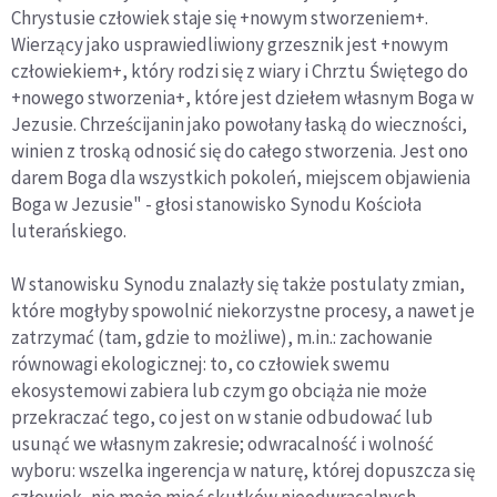
Chrystusie człowiek staje się +nowym stworzeniem+.
Wierzący jako usprawiedliwiony grzesznik jest +nowym
człowiekiem+, który rodzi się z wiary i Chrztu Świętego do
+nowego stworzenia+, które jest dziełem własnym Boga w
Jezusie. Chrześcijanin jako powołany łaską do wieczności,
winien z troską odnosić się do całego stworzenia. Jest ono
darem Boga dla wszystkich pokoleń, miejscem objawienia
Boga w Jezusie" - głosi stanowisko Synodu Kościoła
luterańskiego.
W stanowisku Synodu znalazły się także postulaty zmian,
które mogłyby spowolnić niekorzystne procesy, a nawet je
zatrzymać (tam, gdzie to możliwe), m.in.: zachowanie
równowagi ekologicznej: to, co człowiek swemu
ekosystemowi zabiera lub czym go obciąża nie może
przekraczać tego, co jest on w stanie odbudować lub
usunąć we własnym zakresie; odwracalność i wolność
wyboru: wszelka ingerencja w naturę, której dopuszcza się