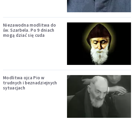
Niezawodna modlitwa do
św. Szarbela. Po 9 dniach
mogą dziać się cuda
Modlitwa ojca Pio w
trudnych i beznadziejnych
sytuacjach