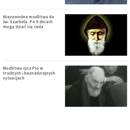
Niezawodna modlitwa do
św. Szarbela. Po 9 dniach
mogą dziać się cuda
Modlitwa ojca Pio w
trudnych i beznadziejnych
sytuacjach