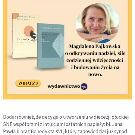
Dodał również, że decyzja o utworzeniu w diecezji płockiej
SNE współbrzmi z intuicjami ostatnich papieży: bł. Jana
Pawła II oraz Benedykta XVI, który zapowiedział już synod