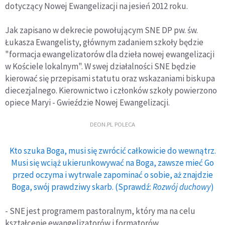
dotyczący Nowej Ewangelizacji na jesień 2012 roku.
Jak zapisano w dekrecie powołującym SNE DP pw. św.
Łukasza Ewangelisty, głównym zadaniem szkoły będzie
"formacja ewangelizatorów dla dzieła nowej ewangelizacji
w Kościele lokalnym". W swej działalności SNE będzie
kierować się przepisami statutu oraz wskazaniami biskupa
diecezjalnego. Kierownictwo i członków szkoły powierzono
opiece Maryi - Gwieździe Nowej Ewangelizacji.
DEON.PL POLECA
Kto szuka Boga, musi się zwrócić całkowicie do wewnątrz.
Musi się wciąż ukierunkowywać na Boga, zawsze mieć Go
przed oczyma i wytrwale zapominać o sobie, aż znajdzie
Boga, swój prawdziwy skarb. (Sprawdź:
Rozwój duchowy
)
- SNE jest programem pastoralnym, który ma na celu
kształcenie ewangelizatorów i formatorów