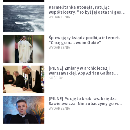
Karmelitanka utonęła, ratując
współsiostry. "To był jej ostatni gest
miłości"
WYDARZENIA
Śpiewający ksiądz podbija internet.
"Chcę go na swoim ślubie"
WYDARZENIA
[PILNE] Zmiany w archidiecezji
warszawskiej. Abp Adrian Galbas
wręczył dekrety nowym proboszczom
KOŚCIÓŁ
[PILNE] Podjęto kroki ws. księdza
Sawielewicza. Nie zobaczymy go w
mediach
WYDARZENIA