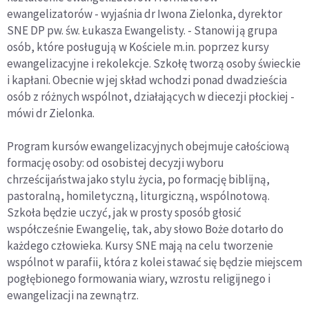
ewangelizatorów - wyjaśnia dr Iwona Zielonka, dyrektor
SNE DP pw. św. Łukasza Ewangelisty. - Stanowi ją grupa
osób, które posługują w Kościele m.in. poprzez kursy
ewangelizacyjne i rekolekcje. Szkołę tworzą osoby świeckie
i kapłani. Obecnie w jej skład wchodzi ponad dwadzieścia
osób z różnych wspólnot, działających w diecezji płockiej -
mówi dr Zielonka.
Program kursów ewangelizacyjnych obejmuje całościową
formację osoby: od osobistej decyzji wyboru
chrześcijaństwa jako stylu życia, po formację biblijną,
pastoralną, homiletyczną, liturgiczną, wspólnotową.
Szkoła będzie uczyć, jak w prosty sposób głosić
współcześnie Ewangelię, tak, aby słowo Boże dotarło do
każdego człowieka. Kursy SNE mają na celu tworzenie
wspólnot w parafii, która z kolei stawać się będzie miejscem
pogłębionego formowania wiary, wzrostu religijnego i
ewangelizacji na zewnątrz.