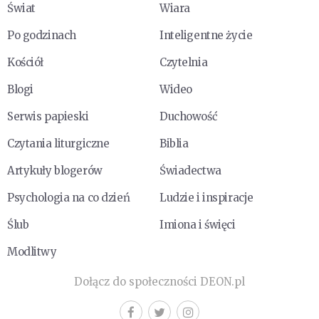
Świat
Wiara
Po godzinach
Inteligentne życie
Kościół
Czytelnia
Blogi
Wideo
Serwis papieski
Duchowość
Czytania liturgiczne
Biblia
Artykuły blogerów
Świadectwa
Psychologia na co dzień
Ludzie i inspiracje
Ślub
Imiona i święci
Modlitwy
Dołącz do społeczności DEON.pl