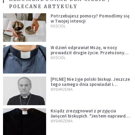
POLECANE ARTYKUŁY
Potrzebujesz pomocy? Pomodlimy się
w Twojej intencji
KOŚCIÓŁ
W dzień odprawiał Mszę, w nocy
prowadził drugie życie. Przełożony
kazał mu opuścić zakon
KOŚCIÓŁ
[PILNE] Nie żyje polski biskup. Jeszcze
tego samego dnia spowiadał i
sprawował Mszę świętą
WYDARZENIA
Ksiądz zrezygnował z przyjęcia
święceń biskupich. "Jestem naprawdę
niegodny"
WYDARZENIA