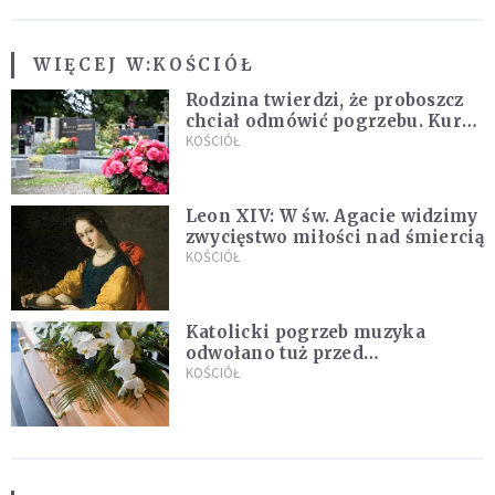
WIĘCEJ W:
KOŚCIÓŁ
Rodzina twierdzi, że proboszcz
chciał odmówić pogrzebu. Kuria
zapowiada wyjaśnienia
KOŚCIÓŁ
Leon XIV: W św. Agacie widzimy
zwycięstwo miłości nad śmiercią
KOŚCIÓŁ
Katolicki pogrzeb muzyka
odwołano tuż przed
uroczystością. Powodem była
KOŚCIÓŁ
przynależność do masonerii