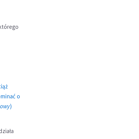
 którego
ciąż
ominać o
howy
)
działa