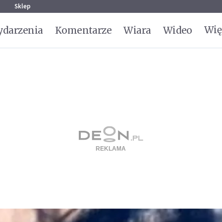
g
Sklep
Wię
darzenia
Komentarze
Wiara
Wideo