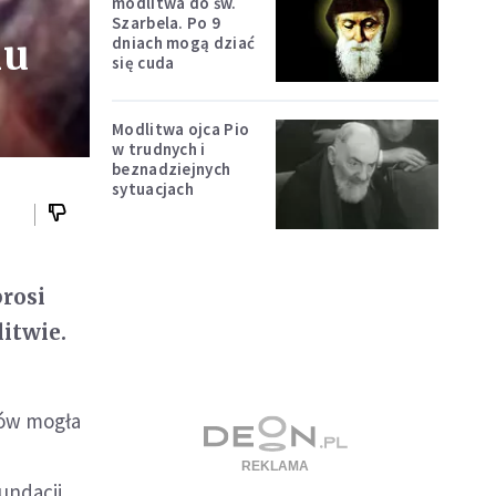
modlitwa do św.
Szarbela. Po 9
iu
dniach mogą dziać
się cuda
Modlitwa ojca Pio
w trudnych i
beznadziejnych
sytuacjach
prosi
litwie.
nów mogła
a
undacji,