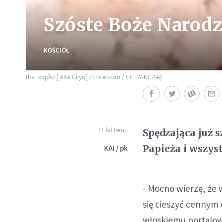
Szóste Boże Narodz
KOŚCIÓŁ
(fot. καρλο [ AKA Gilyo] / Foter.com / CC BY-NC-SA)
11 lat temu
Spędzająca już 
Papieża i wszyst
KAI / pk
- Mocno wierzę, ż
się cieszyć cennym 
włoskiemu portalowi