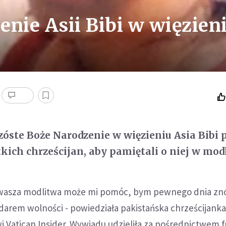
enie Asii Bibi w więzien
szóste Boże Narodzenie w więzieniu Asia Bibi 
kich chrześcijan, aby pamiętali o niej w mod
e wasza modlitwa może mi pomóc, bym pewnego dnia z
darem wolności - powiedziała pakistańska chrześcijank
 Vatican Insider. Wywiadu udzieliła za pośrednictwem f