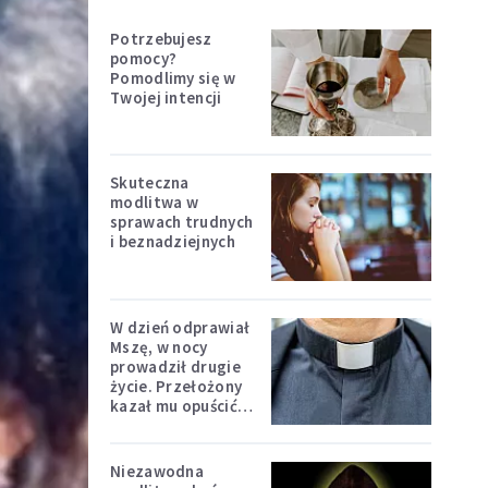
Potrzebujesz
pomocy?
Pomodlimy się w
Twojej intencji
Skuteczna
modlitwa w
sprawach trudnych
i beznadziejnych
W dzień odprawiał
Mszę, w nocy
prowadził drugie
życie. Przełożony
kazał mu opuścić
zakon
Niezawodna