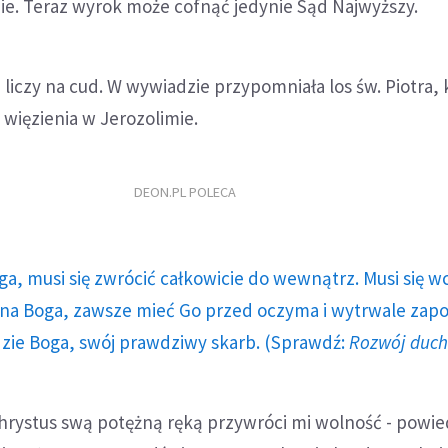
nie. Teraz wyrok może cofnąć jedynie Sąd Najwyższy.
liczy na cud. W wywiadzie przypomniała los św. Piotra,
 więzienia w Jerozolimie.
DEON.PL POLECA
ga, musi się zwrócić całkowicie do wewnątrz. Musi się w
a Boga, zawsze mieć Go przed oczyma i wytrwale zap
dzie Boga, swój prawdziwy skarb. (Sprawdź:
Rozwój duc
Chrystus swą potężną ręką przywróci mi wolność - powie