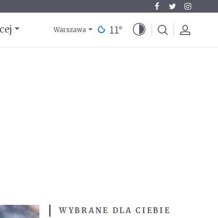
11
°
cej
Warszawa
WYBRANE DLA CIEBIE