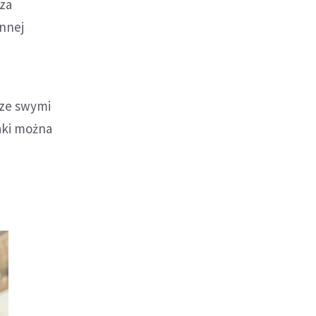
 za
innej
 ze swymi
jaki można